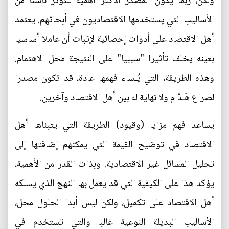
ولكن، ربما يكون المصدر الأكثر أهمية للتوتر ناشئا من
الأساليب التي يستخدمها الاقتصاديون في أبحاثهم. يعتمد
أهل الاقتصاد على أدوات إحصائية لإثبات أن عاملا أساسيا
بعينه يخلف تأثيرا "سببيا" على النتيجة محل الاهتمام.
وهذه الطريقة، التي يُـساء فهمها عادة، قد تكون مصدرا
لصراع هَـدَّام ولا نهاية له بين أهل الاقتصاد وآخرين.
يساعد فهم مزايا (وقيود) الطريقة التي يتبناها أهل
الاقتصاد في توضيح القيمة التي يمكنهم إضافتها إلى
تحليل المسائل غير الاقتصادية. وبذات القدر من الأهمية،
يؤكد هذا على الكيفية التي قد يعمل بها النهج الذي يسلكه
أهل الاقتصاد على تكميل، ولكن ليس أبدا الحلول محل،
الأساليب البديلة النوعية غالبا والتي تستخدم في