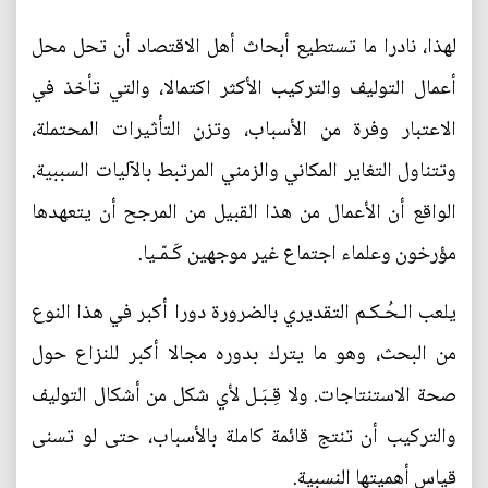
لهذا، نادرا ما تستطيع أبحاث أهل الاقتصاد أن تحل محل
أعمال التوليف والتركيب الأكثر اكتمالا، والتي تأخذ في
الاعتبار وفرة من الأسباب، وتزن التأثيرات المحتملة،
وتتناول التغاير المكاني والزمني المرتبط بالآليات السببية.
الواقع أن الأعمال من هذا القبيل من المرجح أن يتعهدها
مؤرخون وعلماء اجتماع غير موجهين كَـمّـيا.
يلعب الـحُـكـم التقديري بالضرورة دورا أكبر في هذا النوع
من البحث، وهو ما يترك بدوره مجالا أكبر للنزاع حول
صحة الاستنتاجات. ولا قِـبَـل لأي شكل من أشكال التوليف
والتركيب أن تنتج قائمة كاملة بالأسباب، حتى لو تسنى
قياس أهميتها النسبية.