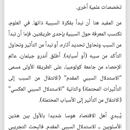
تخصصات علمية أخرى.
من المفيد هنا أن نبدأ بفكرة السببية ذاتها. في العلوم،
نكتسب المعرفة حول السببية بإحدى طريقتين. فإما أن نبدأ
من السبب ونحاول تحديد آثاره، أو نبدأ من التأثير ونحاول
التأكد من سببه (أو أسبابه). أطلق أندرو جيلمان، عالم
الإحصاء من جامعة كولومبيا، على الطريقة الأولى مسمى
"الاستدلال السببي المقدم" (الانتقال من السبب إلى
التأثيرات المحتملة) والثانية "الاستدلال السببي العكسي"
(الانتقال من التأثير إلى الأسباب المحتملة).
يُـبدي أهل الاقتصاد هوسا شديدا بالأول بين هذين
الأسلوبين ــ الاستدلال السببي المقدم. فالبحث التجريبي