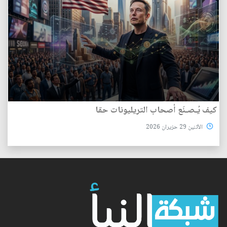
كيف يُـصـنَع أصحاب التريليونات حقا
الأثنين 29 حزيران 2026