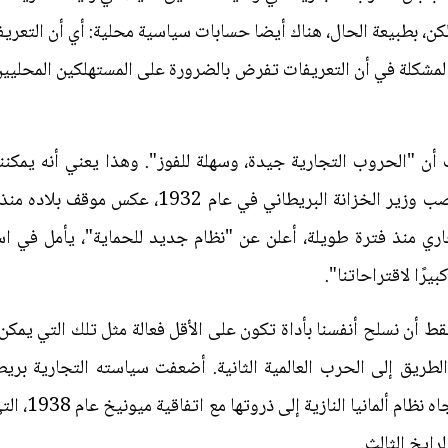
ولكن، بطبيعة الحال، هناك أيضا حسابات سياسية محلية: أي أن التع
لمشكلة في أن التعريفات تفرض بالضرورة على المستهلكين المحليي
 "الحروب التجارية جيدة، وسهلة للفوز". وهذا يعني أنه يمكننا
عندما كان نيفيل تشامبرلين يشغل منصب وزير الخزانة ا
اري منذ فترة طويلة، أعلن عن "نظام جديد للحماية"، يأمل في ا
بيرًا لاقتراحاتنا".
ط أن نسلح أنفسنا بأداة تكون على الأقل فعالة مثل تلك التي يمكن
 الطريق إلى الحرب العالمية الثانية. أضعفت سياسته التجارية بر
سنوات فقط، ست
ايخ الثالث.