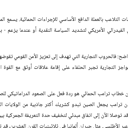
ات التلاعب بالعملة الدافع الأساسي للإجراءات الحمائية. يسمع ال
 الفيدرالي الأمريكي لتشديد السياسة النقدية أو عندما يزعم 
 واضح: فالحروب التجارية التي تهدف إلى تعزيز الأمن القومي تقو
حواجز التجارية تجبر الحلفاء على إقامة علاقات أوثق مع القوة 
إن خطاب ترامب الحمائي هو ردة فعل على الصعود الدراماتيكي ل
فإن ترامب يجعل الصين تبدو كشريك أكثر جاذبية من الولايات ا
د توصلا الآن إلى اتفاق مبدئي لتخفيف حدة التعريفة الجمركية بين 
عبر الأطلسي. مثل جيران ألمانيا في ثلاثينيات القرن العشرين، قد ت