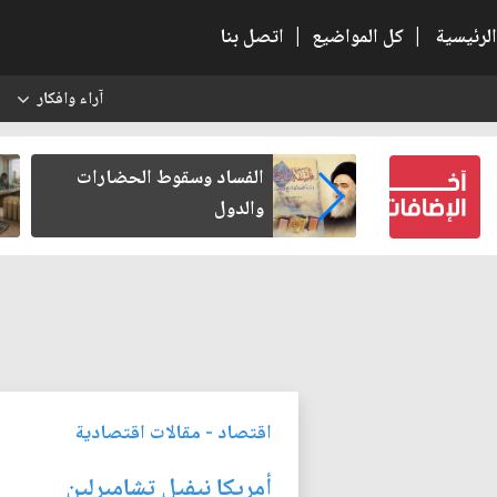
الرئيسية
|
كل المواضيع
|
اتصل بنا
آراء وافكار
س
عين كتب لنفسه
الفساد وسقوط الحضارات
والدول
اقتصاد
-
مقالات اقتصادية
أمريكا نيفيل تشامبرلين