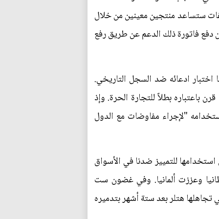
ريفات ستساعد منتجين معينين من خلال
ن دفع فاتورة ذلك الدعم عن طريق رفع
 اختبار ادعائه ضد السجل التاريخي.
لبريطاني في عام 1932، عكس موقف بلاده منذ قرن باعتباره بطلاً للتجارة الحرة. وإذ
ستخدامه "لإجراء مفاوضات مع الدول
 استخدامها للتمييز ضدنا في الأسواق
يطانيا وعززت ألمانيا. وفي غضون ست
صل سياسة التهدئة تجاه نظام ألمانيا النازية إلى ذروتها مع اتفاقية ميونيخ عام 1938، التي تجاهلها هتلر بعد ستة أشهر بتدميره