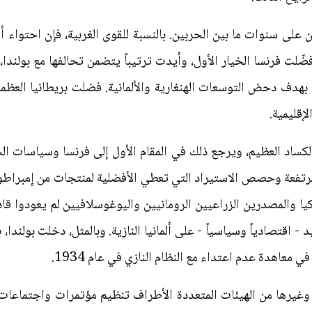
 على سنوات ما بين الحربين. بالنسبة للقوى الغربية، فإن احتواء أ
ّلت فرنسا الخيار الأول، وأيدت ترتيباً يتضمن تحالفها مع بولندا، 
بهدف دحض التوسعات الهنغارية والألمانية. فضلت بريطانيا العظمى
لإقليمية.
لكساد العظيم، ويرجع ذلك في المقام الأول إلى فرنسا وسياسات ال
مرتفعة وحصص الاستيراد التي تعطي الأفضلية لمنتجات من إمبراطور
والمصدرين الزراعيين الرومانيين واليوغوسلافيين لم يعودوا قادرين
 اقتصادياً وسياسياً - على ألمانيا النازية. وبالمثل، دخلت بولند
معاهدة عدم اعتداء مع النظام النازي في عام 1934.
غيرها من الهيئات المتعددة الأطراف تنظيم مؤتمرات واجتماعات قم