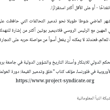
حًا - أو على الأقل أكثر استقرارًا.
شهر الماضي شوطا طويلا نحو تدمير التحالفات التي حافظت على ا
ي المهين مع الرئيس الروسي فلاديمير بوتين أكثر من إشارة للتهدئ
 للعالم، فعندئذ لا يمكنه أن يفعل أسوأ من مواصلة حربه على التجا
كم الدولي للابتكار وأستاذ التاريخ والشؤون الدولية في جامعة بري
لأوروبية في فلورنسا، مؤلف كتاب "خلق وتدمير القيمة: دورة العولمة
https://www.project-syndicate.org
شبكة النبأ المعلوماتية