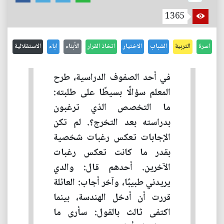
1365
اسرة
التربية
الشباب
الاختيار
اتخاذ القرار
الأبناء
اباء
الاستقلالية
في أحد الصفوف الدراسية، طرح
المعلم سؤالًا بسيطًا على طلبته:
ما التخصص الذي ترغبون
بدراسته بعد التخرج؟. لم تكن
الإجابات تعكس رغبات شخصية
بقدر ما كانت تعكس رغبات
الآخرين. أحدهم قال: والدي
يريدني طبيبًا، وآخر أجاب: العائلة
قررت أن أدخل الهندسة، بينما
اكتفى ثالث بالقول: سأرى ما