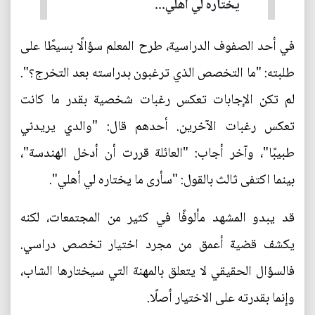
يختاره لي أهلي...
في أحد الصفوف الدراسية، طرح المعلم سؤالًا بسيطًا على
طلبته: "ما التخصص الذي ترغبون بدراسته بعد التخرج؟".
لم تكن الإجابات تعكس رغبات شخصية بقدر ما كانت
تعكس رغبات الآخرين. أحدهم قال: "والدي يريدني
طبيبًا"، وآخر أجاب: "العائلة قررت أن أدخل الهندسة"،
بينما اكتفى ثالث بالقول: "سأرى ما يختاره لي أهلي".
قد يبدو المشهد مألوفًا في كثير من المجتمعات، لكنه
يكشف قضية أعمق من مجرد اختيار تخصص دراسي.
فالسؤال الحقيقي لا يتعلق بالمهنة التي سيختارها الشاب،
وإنما بقدرته على الاختيار أصلًا.