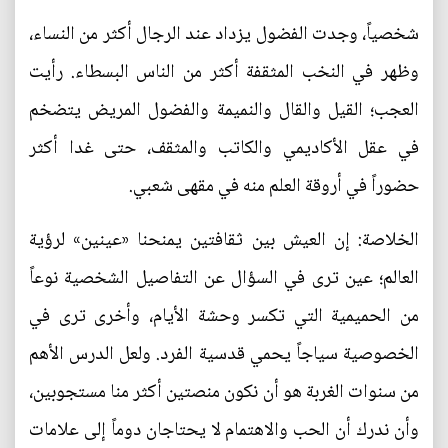
شخصياً، وجدت الفضول يزداد عند الرجال أكثر من النساء،
وظهر في النخب المثقفة أكثر من الناس البسطاء. رأيت
العجب؛ القيل والقال والنميمة والفضول المريض يتضخم
في عقل الأكاديمي والكاتب والمثقف، حتى غدا أكثر
حضوراً في أروقة العلم منه في مقهى شعبي.
الخلاصة: إن العيش بين ثقافتين يمنحنا «عينين» لرؤية
العالم؛ عين ترى في السؤال عن التفاصيل الشخصية نوعاً
من الحميمية التي تكسر وحشة الأيام، وأخرى ترى في
الخصوصية سياجاً يحمي قدسية الفرد. ولعل الدرس الأهم
من سنوات الغربة هو أن نكون منصتين أكثر منا مستجوبين،
وأن ندرك أن الحب والاهتمام لا يحتاجان دوماً إلى علامات