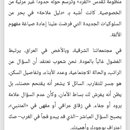
منظومة تقدّس «الفرد» وترسم حوله حدوداً غير مرئية من
الخصوصية. كانت أشبه بـ «دليل ملاحة» في بحر من
السلوكيات الجديدة التي فرضت علينا إعادة صياغة مفهوم
الألفة.
في مجتمعاتنا الشرقية، وبالأخص في العراق، يرتبط
الفضول غالباً بالمودة. نحن شعوب نعتقد أن السؤال عن
الراتب، والحالة الاجتماعية، وعدد الأبناء، وتفاصيل السكن،
هو جسر للتقارب. السائل لا يشعر أنه يقتحم حصنك، بل
يظن أنه يفرش لك بساط الأمان، وكأن عدم السؤال علامة
برود أو جفاء. في زقاق عراقي أو مقهى في «المتنبي»،
يصبح السؤال المباشر –الذي قد يبدو فجاً في الغرب– صكّ
اعتراف بوجودك وأهميتك.