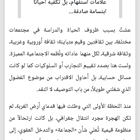
علامات استفهام، بل تكفيه أحيانا
ابتسامة صادقة...
عشتُ بسبب ظروف الحياة والدراسة في مجتمعات
مختلفة، بين ثقافتين وقيم متباينة؛ ثقافة أوروبية وغربية،
وثقافة شرقية، لكل منهما عاداته ونُظمه الاجتماعية المميزة.
ولست هنا بصدد تقييم التجارب أو السلوكيات كما لو كانت
مسائل حسابية، بل أحاول الاقتراب من موضوع الفضول
الذي شغلني طويلاً، من باب التوصيف لا النقد.
منذ اللحظة الأولى التي وطئت فيها قدماي أرض الغربة، لم
تكن الهجرة مجرد انتقال جغرافي، بل كانت ارتحالاً من
منظومة قيمية تُعلي شأن «الجماعة» والتدخل العفوي، إلى