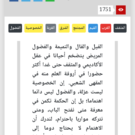
1751
المثقف
الغرب
القيم
المجتمع
الشرق
الغربة
الخصوصية
الفضول
القيل والقال والنميمة والفضول
المريض يتضخم أحيانا في عقل
الأكاديمي والمثقف حتى غدا أكثر
حضورا في أروقة العلم منه في
المقهى الشعبي. إن الخصوصية
ليست عزلة، والفضول ليس دائما
اهتماما؛ بل إن الحكمة تكمن في
معرفة متى نفتح الباب، ومتى
نتركه مواربا باحترام، لندرك أن
الاهتمام لا يحتاج دوما إلى