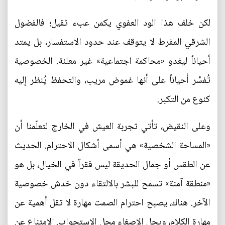
لكن خلف هذا الود العفوي يكمن عبء ثقيل؛ فالفضول
الشرقي المفرط لا يتوقف عند حدود الاستفسار، بل يمتد
أحياناً ليغدو «محاكمة اجتماعية» غير معلنة. الخصوصية
تُفسَّر أحياناً على أنها غموض مريب، والتحفظ يُنظر إليه
كنوع من التكبر.
وعلى النقيض، تأتي تجربة العيش في الخارج لتعلّمنا أن
«المساحة الشخصية» هي أسمى أشكال الاحترام. الحديث
عن الطقس أو جمال الحديقة ليس فقراً في الخيال، بل هو
«منطقة آمنة» تسمح للبشر بالالتقاء دون خدش خصوصية
الآخر. هناك، يصبح احترام الصمت مهارة لا تقل أهمية عن
مهارة الكلام، ويحل الإصغاء محل الاستجواب. الامتناع عن