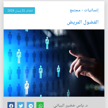
إنسانيات
-
مجتمع
الثلاثاء 21 نيسان 2026
الفضول المريض
د. ياس خضير البياتي