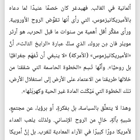
ألمانية في الغالب. فهيدغر كان خصمًا عنيدًا لما دعاه
بالأميريكانيزموس، التي رأى أنها تقوِّض الروح الأوروبية.
ورأى مفكِّر أقل أهمية من سنوات ما قبل الحرب، هو آرثر
مويلر فان دِن بروك، الذي سكَّ عبارة «الرايخ الثالث»، أنَّ
«الأميريكانيزموس» (الأمركة) «لا ينبغي أن تُفهَم جغرافيًّا
بل روحيًّا». وأنَّها تَسِم «الخطوة الحاسمة التي شققنا من
خلالها طريقنا من الاعتماد على الأرض إلى استغلال الأرض،
تلك الخطوة التي مَيْكَنَت المادة غير الحية وكهربَتْها».
وهذا لا يتعلَّق بالسياسة، بل بفكرةٍ، أو برؤيا، عن مجتمعٍ،
شبيهٍ بآلةٍ، خالٍ من الروح الإنساني. ولذلك يلعب العداء
لأمريكا دورًا كبيرًا في الآراء المعادية للغرب. بل إنَّ أمريكا