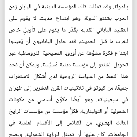
بالدولة. وقد تمثَّلت تلك المؤسسة الدينية في اليابان زمن
الحرب بشنتو الدولة، وهو ابتداع حديث، لا يقوم على
التقليد الياباني القديم بقَدْر ما يقوم على تأويلٍ خاص
للغرب ما قبل الحديث، فقد حاول اليابانيون أن يُعيدوا
ابتداع فكرة مشوَّهة عن أوروبا المسيحية القروسطية عبر
تحويل الشنتو إلى مؤسسة دينية مُسيَّسة. ويمكن أن نجد
هذا النمط من السياسة الروحية لدى أشكال الاستغراب
جميعًا، من كيوتو في ثلاثينيات القرن العشرين إلى طهران
في سبعينياته. وهو أيضًا مكوِّن أساسي من مكونات
الشمولية أو التوليتارية. فكلُّ مؤسسة من مؤسسات الرايخ
الثالث الهتلري، من الكنائس إلى الأقسام العلمية في
الجامعات، كان عليها أن تمتثل للرؤية الشمولية. ويصح