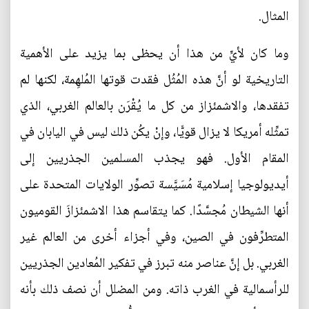
المثال.
وما كان لأيٍّ من هذا أن يحظى بما يزيد على الأهمية
التاريخية لو أنَّ هذه المُثُل فقدت قوتها المُلهِمة، لكنها لم
تفقدها، والاشمئزاز من كل ما يُقْرَن بالعالم الغربي، الذي
تمثِّله أمريكا لا يزال قويًّا، وإنْ يكُن ذلك ليس في اليابان في
المقام الأول. فهو يجذب المسلمين الجذريين إلى
أيديولوجيا إسلامية مُسَيَّسة تصوِّر الولايات المتحدة على
أنها الشيطان مُجسَّدًا. كما يتقاسم هذا الاشمئزازَ القوميون
المتطرِّفون في الصين، وفي أجزاء أخرى من العالم غير
الغربي. بل إنَّ عناصر منه تبرز في تفكير المُعادين الجذريين
للرأسمالية في الغرب ذاته. ومن المضلل أن نصف ذلك بأنه