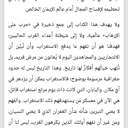
تحطيمه لإفساح المجال أمام عالَم الإيمان الخالص.
ولا يهدف هذا الكتاب إلى جمع ذخيرة في «حرب على
الإرهاب» عالَمية، ولا إلى شيطنة أعداء الغرب الحاليين؛
فهدفنا هو أن نفهم ما يدفع الاستغراب، وأن نُبيِّن أن
الانتحاريين والمجاهدين اليوم لا يُعانون من مرض فريد، بل
تُلهب خيالَهم أفكارٌ لها تاريخ. وهذا التاريخ ليس له حدود
جغرافية مرسومة بوضوح؛ فالاستغراب يمكن أن يزدهر في
أيِّ مكان. واليابان، التي كانت ذات يوم مرتع استغراب قاتل،
هي الآن في معسكر مَن يستهدفهم ذلك الاستغراب. والفهم
لا يعني التبرير، شأنه شأن الغفران الذي لا يعني النسيان،
ومن غير أن نفهم أولئك الذين يكرهون الغرب، ليس لنا أن