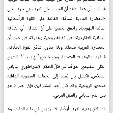
قوية. ورأى هذا الناقد أنَّ الحرب على الغرب هي حرب على
«الحضارة المادية السامَّة» القائمة على القوة الرأسمالية
المالية اليهودية. واتفق الجميع على أنَّ الثقافة -أي الثقافة
اليابانية التقليدية- هي ثقافة روحية وعميقة، في حين أن
الحضارة الغربية ضحلة، وبلا جذور، تدمِّر القوة الخلَّاقة،
فالغرب والولايات المتحدة بوجهٍ خاص، آليٌّ بارد. أمَّا الشرق
الكلي التقليدي الموحَّد في ظلِّ الحكم الإمبراطوري الياباني
المقدَّس، فكفيل بأن يُعيد إلى الجماعة العضوية الدافئة
صحتها الروحية. وكما قال أحد المشاركين، فإنَّ الصراع هو
بين الدم الياباني والعقل الغربي.
وما كان يعنيه الغرب أيضًا، للآسيويين في ذلك الوقت، ولا