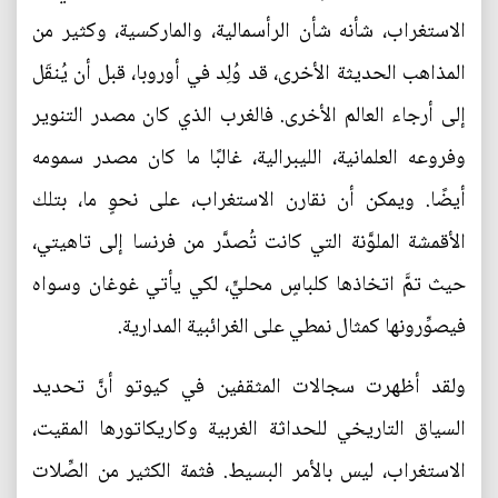
الاستغراب، شأنه شأن الرأسمالية، والماركسية، وكثير من
المذاهب الحديثة الأخرى، قد وُلِد في أوروبا، قبل أن يُنقَل
إلى أرجاء العالم الأخرى. فالغرب الذي كان مصدر التنوير
وفروعه العلمانية، الليبرالية، غالبًا ما كان مصدر سمومه
أيضًا. ويمكن أن نقارن الاستغراب، على نحوٍ ما، بتلك
الأقمشة الملوَّنة التي كانت تُصدَّر من فرنسا إلى تاهيتي،
حيث تمَّ اتخاذها كلباسٍ محليٍّ، لكي يأتي غوغان وسواه
فيصوِّرونها كمثال نمطي على الغرائبية المدارية.
ولقد أظهرت سجالات المثقفين في كيوتو أنَّ تحديد
السياق التاريخي للحداثة الغربية وكاريكاتورها المقيت،
الاستغراب، ليس بالأمر البسيط. فثمة الكثير من الصِّلات