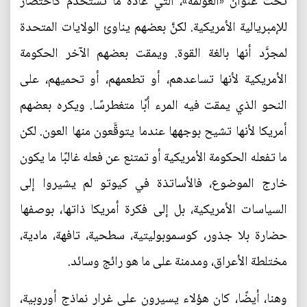
تحت عنوان «العولمة»، التي عادةً ما تُستَخدم كاختصار
للإمبريالية الأمريكية. لكنَّ بعضهم يناوئ الولايات المتحدة
لمجرَّد أنها بالغة القوة. ويمقت بعضهم الآخر الحكومة
الأمريكية لأنها تساعدهم، أو تطعمهم، أو تحميهم، على
النحو الذي يمقت فيه المرء أبًا متغطرسًا. ويكره بعضهم
أمريكا لأنها تشيح بوجهها عندما يتوقَّعون منها العون. لكن
ما تفعله الحكومة الأمريكية أو تمتنع عن فعله غالبًا ما يكون
خارج الموضوع، فالأساتذة في كيوتو لم يشيروا إلى
السياسات الأمريكية، بل إلى فكرة أمريكا ذاتها، بوصفها
حضارة بلا جذور، كوسموبوليتية، سطحية، تافهة، مادية،
مختلطة الأعراق، ومدمنة على ما هو رائج وسائد.
وهنا، أيضًا، كان هؤلاء يسيرون على غرار نماذج أوروبية،