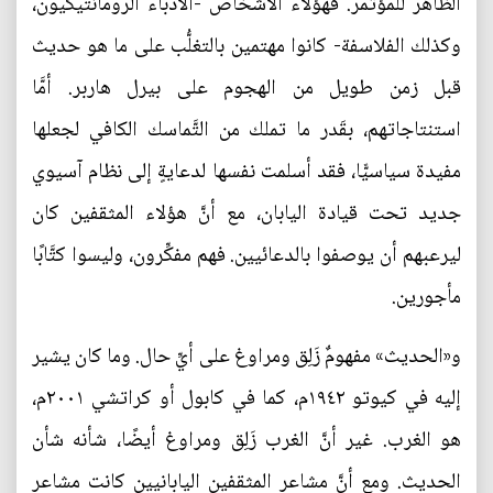
الظاهر للمؤتمر. فهؤلاء الأشخاص -الأدباء الرومانتيكيون،
وكذلك الفلاسفة- كانوا مهتمين بالتغلُّب على ما هو حديث
قبل زمن طويل من الهجوم على بيرل هاربر. أمَّا
استنتاجاتهم، بقَدر ما تملك من التَّماسك الكافي لجعلها
مفيدة سياسيًّا، فقد أسلمت نفسها لدعايةٍ إلى نظام آسيوي
جديد تحت قيادة اليابان، مع أنَّ هؤلاء المثقفين كان
ليرعبهم أن يوصفوا بالدعائيين. فهم مفكِّرون، وليسوا كتَّابًا
مأجورين.
و«الحديث» مفهومٌ زَلِق ومراوغ على أيِّ حال. وما كان يشير
إليه في كيوتو ١٩٤٢م، كما في كابول أو كراتشي ٢٠٠١م،
هو الغرب. غير أنَّ الغرب زَلِق ومراوغ أيضًا، شأنه شأن
الحديث. ومع أنَّ مشاعر المثقفين اليابانيين كانت مشاعر