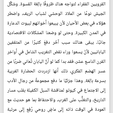
القرويين الفقراء لتواجه هناك ظروفًا بالِغة القسوة. وشكَّل
الجيش نوعًا من الملاذ الوحشي لشباب الريف، واضطر
هؤلاء في بعض الأحيان لأن يبيعوا أخواتهم لبيوت الدعارة
في المدن الكبيرة. وحتى لو وضعنا المشكلات الاقتصادية
جانبًا، يبقى هنالك سبب آخَر دفعَ كثيرًا من المثقفين
اليابانيين لأنْ يسعوا وراء نقض التغريب الشامل في أواخر
القرن التاسع عشر، فقد بدا كما لو أنَّ اليابان تُعاني ضربًا من
عسر الهضم الفكري، ذلك أنها ازدردت الحضارة الغربية
بسرعة بالِغة. وهذا جزئيًّا ما دفع مجموعةً من رجال الأدب
إلى الاجتماع في كيوتو لمناقشة السبل الكفيلة بقلب مسار
التاريخ، والتغلُّب على الغرب، والاحتفاظ بما هو حديث مع
العودة في الوقت ذاته إلى ماضٍ روحي رُفِع إلى مرتبة