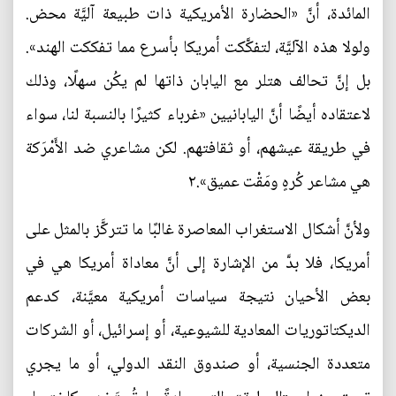
المائدة، أنَّ «الحضارة الأمريكية ذات طبيعة آليَّة محض.
ولولا هذه الآليَّة، لتفكَّكت أمريكا بأسرع مما تفككت الهند».
بل إنَّ تحالف هتلر مع اليابان ذاتها لم يكُن سهلًا، وذلك
لاعتقاده أيضًا أنَّ اليابانيين «غرباء كثيرًا بالنسبة لنا، سواء
في طريقة عيشهم، أو ثقافتهم. لكن مشاعري ضد الأَمْرَكة
هي مشاعر كُرهٍ ومَقْت عميق».٢
ولأنَّ أشكال الاستغراب المعاصرة غالبًا ما تتركَّز بالمثل على
أمريكا، فلا بدَّ من الإشارة إلى أنَّ معاداة أمريكا هي في
بعض الأحيان نتيجة سياسات أمريكية معيَّنة، كدعم
الديكتاتوريات المعادية للشيوعية، أو إسرائيل، أو الشركات
متعددة الجنسية، أو صندوق النقد الدولي، أو ما يجري