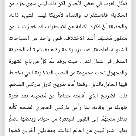
تمثِّل الغرب في بعض الأحيان. لكن ذلك ليس سوى جزء من
الحكاية؛ فالاستغراب والعداء لأمريكا ليسا الشيء ذاته.
والحقيقة أنَّ فكرة الكتابة عن الاستغراب قد خطرَت لنا من
منظور مُختلِف أشد الاختلاف. ففي واحد من الصباحات
الشتوية العاصفة، قمنا بزيارة مقبرة هايغيت، تلك الحديقة
المدفن في شمال لندن، حيث يرقد معًا كلٌّ من بالغ الشهرة
والمجهول تحت مجموعة من النصب التذكارية التي يختلط
فيها الحابل بالنابل، وقفنا أمام ضريح كارل ماركس الضخم،
ذلك الضريح الذي أقامته جماعةٌ من مُعجبيه بعد فترة
طويلة من وفاته، بدا رأس ماركس الحجري الضخم كأنه
ينظر متجهِّمًا إلى القبور المبعثرة من حوله، وبعضها يضمُّ
بقايا اشتراكيين من العالم الثالث، ومقاتلين آخَرين قضوا