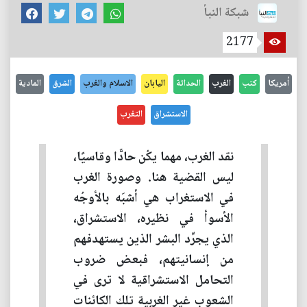
شبكة النبأ
2177
أمريكا
كتب
الغرب
الحداثة
اليابان
الاسلام والغرب
الشرق
المادية
الاستشراق
التغرب
نقد الغرب، مهما يكُن حادًّا وقاسيًا،
ليس القضية هنا. وصورة الغرب
في الاستغراب هي أشبَه بالأوجُه
الأسوأ في نظيره، الاستشراق،
الذي يجرِّد البشر الذين يستهدفهم
من إنسانيتهم، فبعض ضروب
التحامل الاستشراقية لا ترى في
الشعوب غير الغربية تلك الكائنات