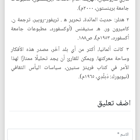
جامعة برينستون، ٢٠٠٠م).
٢ هتلر: حديث المائدة، تحرير ﻫ . تريفور-روبير، ترجمة ن.
كاميرون ور. ﻫ. ستيفنس (أوكسفورد، مطبوعات جامعة
أكسفورد، ١٩٥٣م)، ص١٨٨.
٣ كانت ألمانيا، أكثر من أي بلد آخَر، مصدر هذه الأفكار
وساحة معركتها. ويمكن للقارئ أن يجد تحليلًا ممتازًا لهذا
الأمر في كتاب فريتز ستيرن، سياسات اليأس الثقافي
(نيويورك: دَبلْدِي، ١٩٦٥م).
اضف تعليق