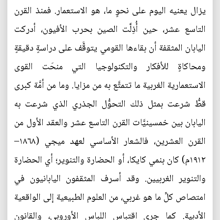
يزال يعنيه اليوم على نحوٍ ما، هو الاستعمار. فمنذ القرن
التاسع عشر، حين أُذِلَّت الصين بحرب الأفيون، أدركت
اليابان المثقفة أن بقاءها القومي يتوقَّف على دراسةٍ دقيقةٍ
ومحاكاةٍ للأفكار والتكنولوجيا التي منحَت القوى
الاستعمارية الغربية ما تتمتَّع به من مزايا. وما من أمَّة كبرى
قطُّ شرعت بمثل ذلك التحوُّل الجذري الذي شرعت به
اليابان بين خمسينيَّات القرن التاسع عشر والعقد الأول من
القرن العشرين، فالشعار الأساسي لعهد ميجي (١٨٦٨–
١٩١٢م) كان بنمي كايكا، أو الحضارة والتنوير؛ أي الحضارة
والتنوير الغربيين. وقد أسرف المثقفون اليابانيون في
امتصاص كلِّ ما هو غربي، من العلوم الطبيعية إلى الواقعية
الأدبية. كما جرى اقتباس اللباس الأوروبي، والقانون