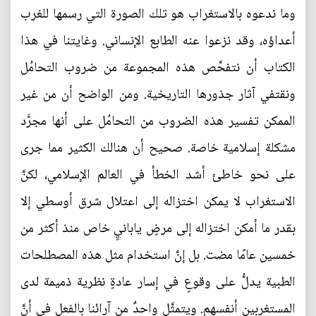
وما ندعوه بالاستغراب هو تلك الصورة التي رسمها للغرب
أعداؤه، وقد نزعوا عنه الطابع الإنساني. وغايتنا في هذا
الكتاب أن نتفحَّص هذه المجموعة من ضروب التحامُل
ونقتفي آثار جذورها التاريخية. ومن الواضح أن من غير
الممكن تفسير هذه الضروب من التحامُل على أنها مجرَّد
مشكلة إسلامية خاصة. صحيح أن هنالك الكثير مما جرى
على نحو خاطئ أشد الخطأ في العالم الإسلامي، لكنَّ
الاستغراب لا يمكن اختزاله إلى اعتلال شرق أوسطي إلا
بقدر ما أمكن اختزاله إلى مرضٍ يابانيٍ خاص منذ أكثر من
خمسين عامًا مضت. بل إنَّ استخدام مثل هذه المصطلحات
الطبية يدلُّ على وقوعٍ في إسار عادةٍ نظرية ذميمة لدى
المستغربين أنفسهم. ويتمثَّل واحدٌ من آرائنا بالفعل في أنَّ