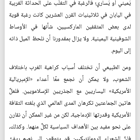
يَميني أو يَساري؛ فالرغبة في التغلُّب على الحداثة الغربية
في اليابان في ثلاثينيات القرن العشرين كانت رغبة قوية
لدى بعض المثقفين الماركسيين، شأنها في الأوساط
الشوفينية اليمينية. ولا يزال بمقدورنا أن نلحظ الميل ذاته
إلى اليوم.
ومن الطبيعي أن تختلف أسباب كراهية الغرب باختلاف
الشعوب، ولا يمكن أن نجمع معًا أعداء «الإمبريالية
الأمريكية» اليساريين مع الجذريين الإسلامويين. فلعلَّ
هاتين الجماعتين تكرهان المدى العالمي الذي بلغته الثقافة
الأمريكية وقدرتها الإدماجية، لكن من غير الممكن أن نقارن
على نحو مفيد بين الأهداف السياسية لكلٍّ منهما. وكذلك،
فإنَّ الشعراء الرومانتيكيين قد يتوقون إلى نعيمٍ ريفيٍّ