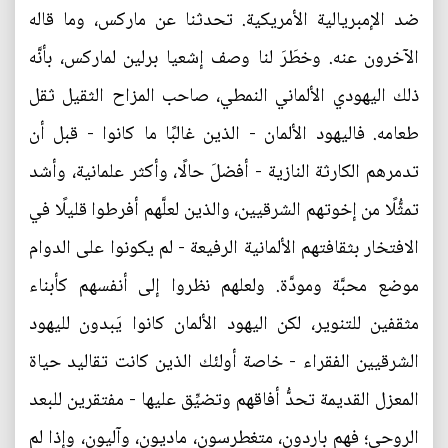
ضد الإمبريالية الأمريكية. تحدثنا عن ماركس، وما قاله
الآخرون عنه. وخطَرَ لنا وصف إشعيا برلين لماركس، بأنَّه
ذلك اليهودي الألماني النمطي، صاحب المزاح الثقيل ثقل
طعامه. فاليهود الألمان - الذين غالبًا ما كانوا - قبل أن
تدمرهم الكارثة النازية - أفضلَ حالًا، وأكثر علمانية، وأشد
تمثُّلًا من إخوتهم الشرقيين، والذين لعلَّهم أفرطوا قليلًا في
الافتخار بثقافتهم الألمانية الرفيعة - لم يكونوا على الدوام
موضع محبَّة ومودَّة. ولعلهم نظروا إلى أنفسهم كأبناء
مثقفين للتنوير، لكن اليهود الألمان كانوا يَبدون لليهود
الشرقيين الفقراء - خاصة أولئك الذين كانت تقاليد حياة
المعزل القديمة تحدُّ أفاقهم وتضيِّق عليها - مفتقرين للبعد
الروحي؛ فهم باردون، متغطرسون، ماديون، وآليون، وإذا لم