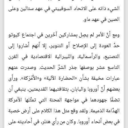
الشيء ذاته على الاتحاد السوفييتي في عهد ستالين وعلى
الصين في عهد ماو.
ومع أنَّ الأمر لم يصِل بمشاركين آخَرين في اجتماع كيوتو
حدَّ العودة إلى الإصلاح أو التنوير، إلا أنهم أشاروا إلى
التصنيع، والرأسمالية، والليبرالية الاقتصادية في القرن
التاسع عشر بوصفها جذر الشرِّ الحديث. وصدرت عنهم
عبارات مخيفة بشأن «الحضارة الآلية» و«الأَمْرَكة». ورأى
بعضهم أنَّ أوروبا واليابان، بثقافتيهما القديمتين، ينبغي أن
تضمَّا جهودهما في مواجهة المحنة التي تمثِّلها الأمركة
الهدَّامة الذميمة. ولقد وقع مثل هذا الكلام على أرض خصبة
في بعض أنحاء أوروبا. وكان من رأي هتلر، في أحاديثه على