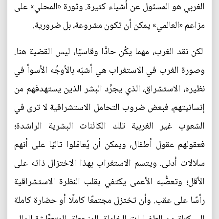
الغربي هو المسئول عن أشياء كثيرة. وثورة «المحلي» على
مزاعم «العالمي» يمكن أن تكون مشروعة، بل ضرورية.
لكن نقد الغرب، مهما يكُن حادًّا وقاسيًا، ليس القضية هنا.
وصورة الغرب في الاستغراب هي أشبَه بالأوجُه الأسوأ في
نظيره، الاستشراق، الذي يجرِّد البشر الذين يستهدفهم من
إنسانيتهم، فبعض ضروب التحامل الاستشراقية لا ترى في
الشعوب غير الغربية تلك الكائنات البشرية الراشدة؛
فعقولهم عقول أطفال، ويمكن أن يُعامَلوا تاليًا على أنهم
سلالات أدنى. ويتسم الاستغراب بهذا الاختزال ذاته على
الأقل؛ وتعصُّبه الأعمى يكتفي بقلب النظرة الاستشراقية
رأسًا على عقب. وأن تختزل مجتمعًا كاملًا أو حضارة كاملة