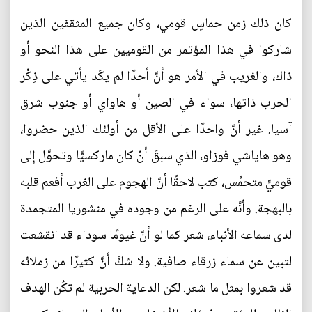
كان ذلك زمن حماسٍ قومي، وكان جميع المثقفين الذين
شاركوا في هذا المؤتمر من القوميين على هذا النحو أو
ذاك، والغريب في الأمر هو أنَّ أحدًا لم يكَد يأتي على ذِكْر
الحرب ذاتها، سواء في الصين أو هاواي أو جنوب شرق
آسيا. غير أنَّ واحدًا على الأقل من أولئك الذين حضروا،
وهو هاياشي فوزاو، الذي سبقَ أنْ كان ماركسيًّا وتحوَّل إلى
قوميٍّ متحمِّس، كتب لاحقًا أنَّ الهجوم على الغرب أفعم قلبه
بالبهجة. وأنَّه على الرغم من وجوده في منشوريا المتجمدة
لدى سماعه الأنباء، شعر كما لو أنَّ غيومًا سوداء قد انقشعت
لتبين عن سماء زرقاء صافية. ولا شكَّ أنَّ كثيرًا من زملائه
قد شعروا بمثل ما شعر. لكن الدعاية الحربية لم تكُن الهدف