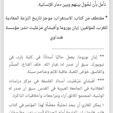
نأمل بأن نَحُولَ بينهم وبين دمار الإنسانية.
* مقتطف من كتاب: الاستغراب: موجز تاريخ النزعة المعادية
للغرب، للمؤلفين: إيان بوروما وأفيشاي مَرْغليت-نشر: مؤسسة
هنداوي
....................................................
** إيان بوروما، يعمل حاليًّا أستاذًا في كلية بارد، في
نيويورك. سبق أن صدر له: غبار الله، خلف القناع، المبشِّر
والفاسق، خَوْض اللعبة، عاقبة الإثم وعناصر سيئة.
*** أفيشاي مَرْغَليت، أستاذ الفلسفة في مركز دراسات
العقلانية في الجامعة العبرية في القدس. سبق أن صدر له
الوثنية، المجتمع اللائق، آراء ومراجعات وأخلاقيات الذاكرة.
١ يمكن للقارئ أن يجد تحليلًا مفصَّلًا لهذا المؤتمر في كتاب
هاري هاروتنيان، الهزيمة أمام الحداثة (برينستون، مطبوعات