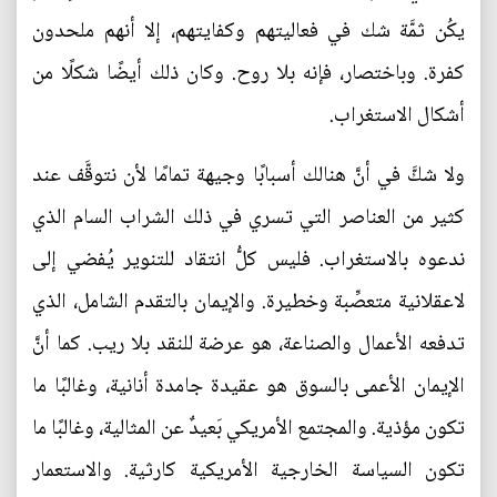
يكُن ثمَّة شك في فعاليتهم وكفايتهم، إلا أنهم ملحدون
كفرة. وباختصار، فإنه بلا روح. وكان ذلك أيضًا شكلًا من
أشكال الاستغراب.
ولا شكَّ في أنَّ هنالك أسبابًا وجيهة تمامًا لأن نتوقَّف عند
كثير من العناصر التي تسري في ذلك الشراب السام الذي
ندعوه بالاستغراب. فليس كلُّ انتقاد للتنوير يُفضي إلى
لاعقلانية متعصِّبة وخطيرة. والإيمان بالتقدم الشامل، الذي
تدفعه الأعمال والصناعة، هو عرضة للنقد بلا ريب. كما أنَّ
الإيمان الأعمى بالسوق هو عقيدة جامدة أنانية، وغالبًا ما
تكون مؤذية. والمجتمع الأمريكي بَعيدٌ عن المثالية، وغالبًا ما
تكون السياسة الخارجية الأمريكية كارثية. والاستعمار