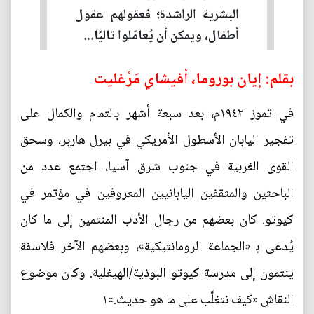
البشرية الراشدة؛ فعقولهم عقول
أطفال، ويمكن أن يُعامَلوا تاليًا...
بقلم: إيان بوروما، أفيشاي مَرْغليت
في تموز ١٩٤٢م، بعد سبعة أشهر بالتمام والكمال على
تفجير اليابان الأسطول الأمريكي في بيرل هاربر، وسحق
القوى الغربية في جنوب شرق آسيا، اجتمع عدد من
الباحثين والمثقفين اليابانيين المعروفين في مؤتمر في
كيوتو. كان بعضهم من رجال الأدب المنتمين إلى ما كان
يُدعى ﺑ «الجماعة الرومانتيكية»، وبعضهم الآخر فلاسفة
ينتمون إلى مدرسة كيوتو البوذية/الهيغلية. وكان موضوع
النقاش «كيف نتغلَّب على ما هو حديث.»١