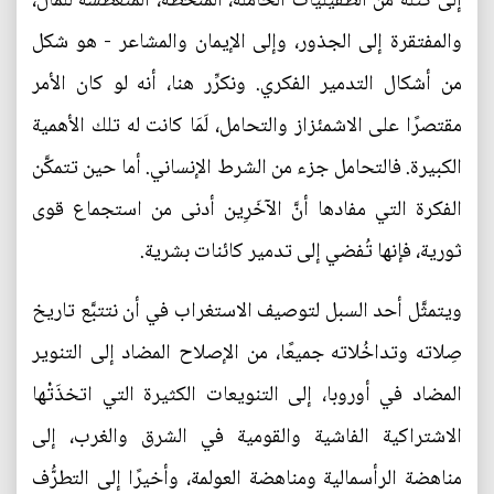
إلى كتلة من الطفيليات الخاملة، المنحطة، المتعطِّشة للمال،
والمفتقرة إلى الجذور، وإلى الإيمان والمشاعر - هو شكل
من أشكال التدمير الفكري. ونكرِّر هنا، أنه لو كان الأمر
مقتصرًا على الاشمئزاز والتحامل، لَمَا كانت له تلك الأهمية
الكبيرة. فالتحامل جزء من الشرط الإنساني. أما حين تتمكَّن
الفكرة التي مفادها أنَّ الآخَرِين أدنى من استجماع قوى
ثورية، فإنها تُفضي إلى تدمير كائنات بشرية.
ويتمثَّل أحد السبل لتوصيف الاستغراب في أن نتتبَّع تاريخ
صِلاته وتداخُلاته جميعًا، من الإصلاح المضاد إلى التنوير
المضاد في أوروبا، إلى التنويعات الكثيرة التي اتخذَتْها
الاشتراكية الفاشية والقومية في الشرق والغرب، إلى
مناهضة الرأسمالية ومناهضة العولمة، وأخيرًا إلى التطرُّف