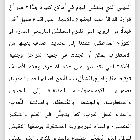
الديني الذي يتفشَّى اليوم في أماكن كثيرة جدًّا.٣ غير أنَّ
قرارنا قد قرَّ، بغية الوضوح والإيجاز، على اتباع سبيلٍ آخَر.
فبدلًا من الرواية التي تلتزم التسلسُل التاريخي الصارم أو
التوزُّع المناطقي، عمَدنا إلى تحديد أصنافٍ بعينها من
الاستغراب يمكن أن نجدها في جميع المراحل وجميع
الأمكنة التي نقع فيها على هذه الظاهرة. وهذه الأصناف
ترتبط معًا، بالطبع، لتُشكِّل سلسلةً من العداء، العداء للمدينة،
بصورتها الكوسموبوليتية المفتقرة إلى الجذور،
والمتغطرسة، والجشعة، والمُنحطَّة، والطائشة اللَّعوب؛
والعداء لعقل الغرب، كما يتجلَّى في العلم والتفكير
المنطقي؛ والعداء للبرجوازية المستقرة، بوصفها النقيض
للبطل الذي يُضحِّي بنفسه؛ والعداء للكافر، الذي ينبغي