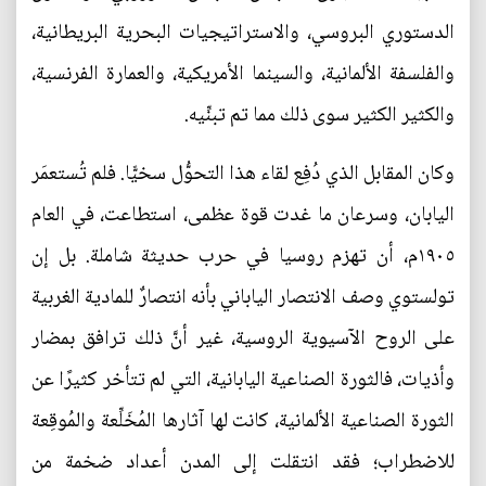
الدستوري البروسي، والاستراتيجيات البحرية البريطانية،
والفلسفة الألمانية، والسينما الأمريكية، والعمارة الفرنسية،
والكثير الكثير سوى ذلك مما تم تبنِّيه.
وكان المقابل الذي دُفِع لقاء هذا التحوُّل سخيًّا. فلم تُستعمَر
اليابان، وسرعان ما غدت قوة عظمى، استطاعت، في العام
١٩٠٥م، أن تهزم روسيا في حرب حديثة شاملة. بل إن
تولستوي وصف الانتصار الياباني بأنه انتصارٌ للمادية الغربية
على الروح الآسيوية الروسية، غير أنَّ ذلك ترافق بمضار
وأذيات، فالثورة الصناعية اليابانية، التي لم تتأخر كثيرًا عن
الثورة الصناعية الألمانية، كانت لها آثارها المُخَلِّعة والمُوقِعة
للاضطراب؛ فقد انتقلت إلى المدن أعداد ضخمة من