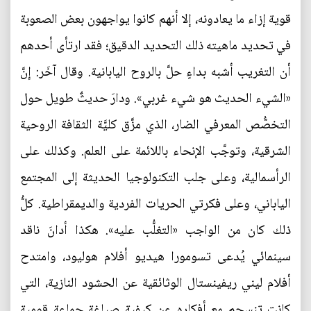
قوية إزاء ما يعادونه، إلا أنهم كانوا يواجهون بعض الصعوبة
في تحديد ماهيته ذلك التحديد الدقيق؛ فقد ارتأى أحدهم
أن التغريب أشبه بداءٍ حلَّ بالروح اليابانية. وقال آخَر: إنَّ
«الشيء الحديث هو شيء غربي». ودارَ حديثٌ طويل حول
التخصُّص المعرفي الضار، الذي مزَّق كليَّة الثقافة الروحية
الشرقية، وتوجَّب الإنحاء باللائمة على العلم. وكذلك على
الرأسمالية، وعلى جلب التكنولوجيا الحديثة إلى المجتمع
الياباني، وعلى فكرتي الحريات الفردية والديمقراطية. كلُّ
ذلك كان من الواجب «التغلُّب عليه». هكذا أدانَ ناقد
سينمائي يُدعى تسومورا هيديو أفلام هوليود، وامتدح
أفلام ليني ريفينستال الوثائقية عن الحشود النازية، التي
كانت تنسجم مع أفكاره عن كيفية صياغة جماعة قومية