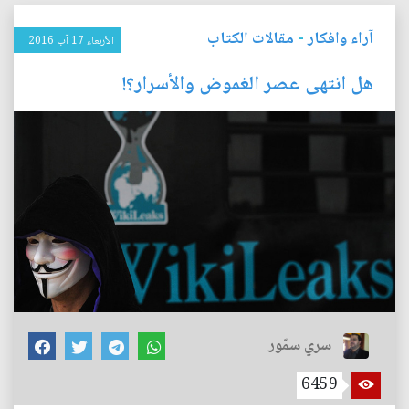
آراء وافكار
-
مقالات الكتاب
الأربعاء 17 آب 2016
هل انتهى عصر الغموض والأسرار؟!
سري سمّور
6459