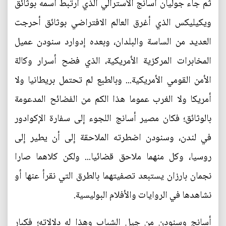
ثم جاء جوليان أسانج الأسترالي الذي ارتبط اسمه بوثائق
ويكيليكس الذي أغرق العالم الافتراضي بوثائق أحرجت
العديد من الساسة والبلدان، وبعده إدوارد سنودن عميل
المخابرات المركزية الأمريكية، الذي فضح أسرار وكالة
الأمن القومي الأمريكية... وبالطبع لم تحتمل بريطانيا ولا
أمريكا ولا الغرب عموما هذا الكم من الفضائح المدعومة
بالوثائق؛ فكان مصير أسانج اللجوء إلى سفارة الإكوادور
في لندن، وسنودن اضطرته الملاحقة إلى أن يطير إلى
روسيا، وكل منهما ملاحق قضائيا... ولكن كلاهما صارا
نجمان بارزان يستبعد تصفيتهما بالطرق التي نقرأ عنها أو
نشاهدها في الروايات والأفلام البوليسية.
أسانج وسنودن من جيل الشباب وهذا له دلالاته؛ فكبار