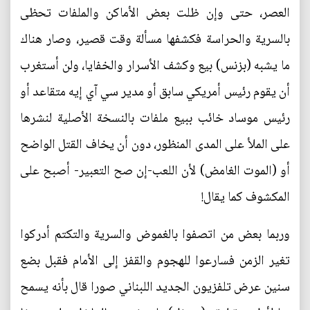
العصر، حتى وإن ظلت بعض الأماكن والملفات تحظى
بالسرية والحراسة فكشفها مسألة وقت قصير، وصار هناك
ما يشبه (بزنس) بيع وكشف الأسرار والخفايا، ولن أستغرب
أن يقوم رئيس أمريكي سابق أو مدير سي آي إيه متقاعد أو
رئيس موساد خائب ببيع ملفات بالنسخة الأصلية لنشرها
على الملأ على المدى المنظور، دون أن يخاف القتل الواضح
أو (الموت الغامض) لأن اللعب-إن صح التعبير- أصبح على
المكشوف كما يقال!
وربما بعض من اتصفوا بالغموض والسرية والتكتم أدركوا
تغير الزمن فسارعوا للهجوم والقفز إلى الأمام فقبل بضع
سنين عرض تلفزيون الجديد اللبناني صورا قال بأنه يسمح