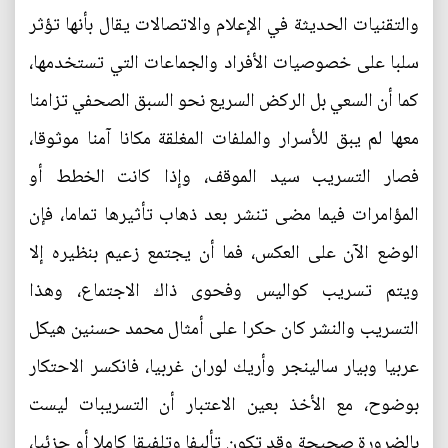
والتقنيات الحديثة في الإعلام والاتصالات يقال بأنها تؤثر
سلبا على خصوصيات الأفراد والجماعات التي تستخدمها،
كما أن السعي بل الركض السريع نحو السبق الصحفي تزامنا
معها لم يبق للأسرار والملفات المغلقة مكانا آمنا موثوقا،
فصار التسريب سيد الموقف، وإذا كانت الخطط أو
المؤامرات فيما مضى تنشر بعد ذهاب تأثيرها تماما، فإن
الوضع الآن على العكس، فما أن يجتمع زعيم بنظيره إلا
ويتم تسريب كواليس وفحوى ذاك الاجتماع، وهذا
التسريب والنشر كان حكرا على أمثال محمد حسنين هيكل
عربيا وبيار سالينجر وأريك لوران غربيا، فانكسر الاحتكار
بوضوح، مع الأخذ بعين الاعتبار أن التسريبات ليست
بالضرورة صحيحة وقد تكون تأليفا وتلفيقا كاملا أو جزئيا،