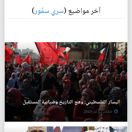
آخر مواضيع (
سري سمّور
)
اليسار الفلسطيني: وهج التاريخ وضبابية المستقبل
الثلاثاء 12 آذار 2019