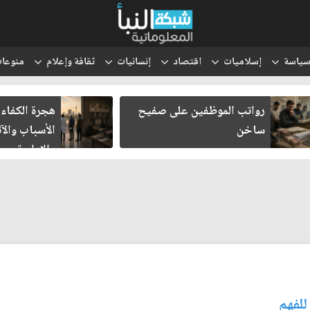
ياسة
إسلاميات
اقتصاد
إنسانيات
ثقافة وإعلام
منوعا
رواتب الموظفين على صفيح
هجرة الكفاءا
ساخن
الأسباب والآث
والإدارية
للفهم