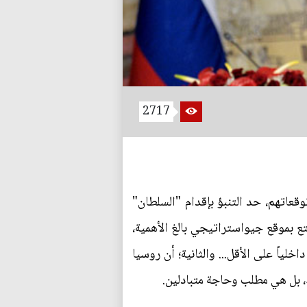
2717
عاتهم، حد التنبؤ بإقدام "السلطان"
تع بموقع جيواستراتيجي بالغ الأهمية،
خلياً على الأقل... والثانية؛ أن روسيا
ط، بل هي مطلب وحاجة متبادلين.