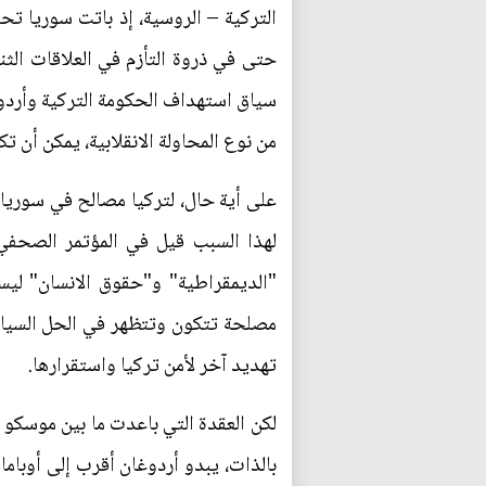
التركية – الروسية، إذ باتت سوريا تح
حتى في ذروة التأزم في العلاقات الثن
سياق استهداف الحكومة التركية وأردو
من نوع المحاولة الانقلابية، يمكن أن 
على أية حال، لتركيا مصالح في سوريا ل
لهذا السبب قيل في المؤتمر الصحفي
"الديمقراطية" و"حقوق الانسان" ليستا
مصلحة تتكون وتتظهر في الحل السياسي
تهديد آخر لأمن تركيا واستقرارها.
لكن العقدة التي باعدت ما بين موسكو
بالذات، يبدو أردوغان أقرب إلى أوبام