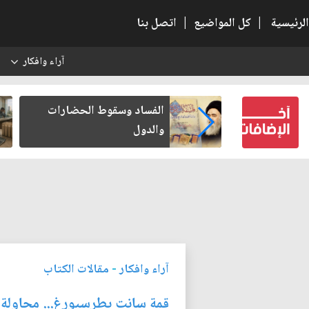
الرئيسية
|
كل المواضيع
|
اتصل بنا
آراء وافكار
س
بعين كتب لنفسه
الفساد وسقوط الحضارات
والدول
آراء وافكار
-
مقالات الكتاب
قمة سانت بطرسبورغ... محاولة 