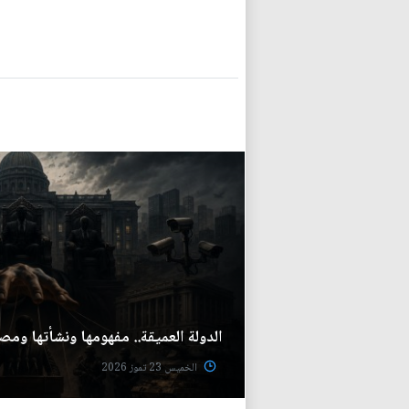
الدولة العميقة.. مفهومها ونشأتها ومص
الخميس 23 تموز 2026