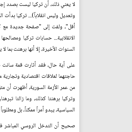
لا يعني ذلك، أن تركيا ليست بصدد إجر
وتعديل وليس انقلاباً)... تركيا بدأت 
أقل"، ولفت إلى "صفحة جديدة مع كل 
الانقلابية... حسابات تركيا ومصالح
السنوات الأخيرة، إلا أنها برهنت بما لا 
على أية حال، فقد أثارت قمة سانت ب
حاجتهما لعلاقات اقتصادية وتجارية مت
من عمر الأزمة السورية، أظهرت أن مثل 
وتركيا برهنتا كذلك، وما زالتا تبرهنا
السياسية، يبدو أمراً ممكناً، بل ومطلوبا
صحيح أن التدخل الروسي المباشر في ا