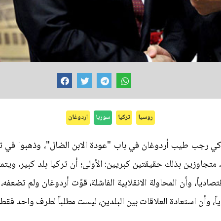
روسيا
تركيا
سوريا
اردوغان
كي رجب طيب أردوغان في باب "عودة الابن الضال"، وذهبوا في توق
 متجاوزين بذلك حقيقتين كبريين: الأولى؛ أن تركيا بلد كبير، ويتم
دياً، وأن المحاولة الانقلابية الفاشلة، قوّت أردوغان ولم تضعفه، دا
ياً، وأن استعادة العلاقات بين البلدين، ليست مطلباً لطرف واحد فق