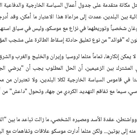
تل مكانة متقدمة على جدول أعمال السياسة الخارجية والدفاعية ا
ائية بين البلدين، عمدت إلى مراعاة هذا الاعتبار ما أمكن، وقد أد
غان شخصياً وتوريطهما في نزاع مع موسكو، وليس في سياق استهدا
تكون له "فوائد" من نوع تعليق حادثة إسقاط الطائرة على مشجب المؤا
ا يمكن إنكارها، تماماً مثلما لروسيا وإيران والخليج والغرب والشرق
 المشترك بين الزعيمين، أن الحل المطلوب يجب أن "يرضي الجمي
 في قاموس السياسة الخارجية لكلا البلدين، ولا تعتبران من محدد
، سيما مع تفاقم التهديد الكردي من جهة، وتحول "داعش" من أدا
 وواشنطن، عقدة الأسد ومصيره الشخصي، ما زالت تباعد ما بين "ال
ا منه إلى بوتين... ولكن مثلما أدارت موسكو علاقات وتفاهمات مع 