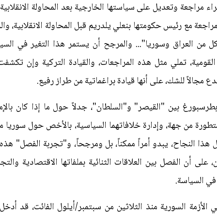
اء مراجعة وتعديل على سياستها الخارجية بعد المحاولة الانقلابي
المراجعة مع رئيس حكومتها بنعلي يلدريم قبل المحاولة الانقلابية،
من العراق وسوريا"... والمرجح أن يستمر هذا التغير في السياسة
ها القومية، تملي مثل هذه المراجعات، والقيادة التركية وإن ت
يدع مجالاً للشك، على أنها قيادة براغماتية من طراز رفيع.
طرسبورغ بين "القيصر" و"السلطان"، جدلاً حول ما إذا كان بالإم
طورة من جهة، وإدارة خلافاتهما السياسية، بالأخص حول سوريا من
هذا النجاح، يبدو أمراً ممكناً، بل ومرجحاً، و"تجربة الفصل" هذه
ن، على أن الفصل بين العلاقات الثنائية بملفاتها الاقتصادية والتج
ً في السياسة.
لأزمة السورية منذ الثلاثين من سبتمبر/أيلول الفائت، قد أدخل