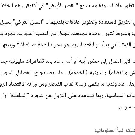
تطور علاقات وتفاهمات مع "القصر الأبيض" في أنقرة، برغم الخلاف
 الطريق لاستعادة وتطوير علاقات بلديهما... "السيل التركي" يسيل 
ة وغيرها كثير... وهذه مجتمعة، تجعل من القضية السورية، مجرد بن
مة، التي بدأت بالاقتصاد، بما هو محرك العلاقات الثنائية وبنيتها ا
الابن الضال إلى حضن أبيه أو أمه... عاد بعد تظاهرات مليونية جم
ش والقضاء) والدينية (الخدمة)... عاد بعد نجاح الفصائل السوري
.. عاد ولديه ما يكفي لإسالة لعاب القيصر ومن ورائه الاقتصاد ا
ته السياسية، ربما تساعده على النزول عن شجرة "السلطنة" و"ال
د سواء.
شبكة النبأ المعلوماتية