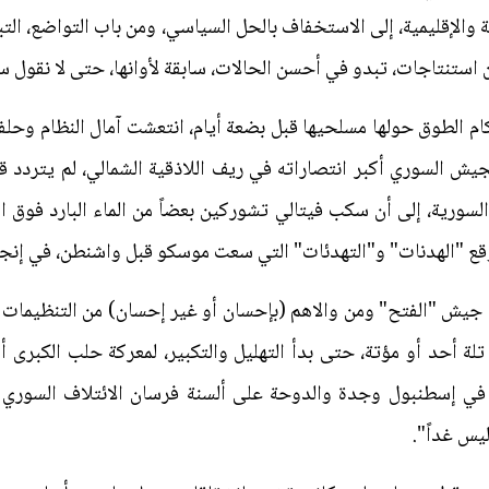
ة والإقليمية، إلى الاستخفاف بالحل السياسي، ومن باب التواضع، ا
 استنتاجات، تبدو في أحسن الحالات، سابقة لأوانها، حتى لا نقول 
 الطوق حولها مسلحيها قبل بضعة أيام، انتعشت آمال النظام وحلفائ
السوري أكبر انتصاراته في ريف اللاذقية الشمالي، لم يتردد قا
السورية، إلى أن سكب فيتالي تشوركين بعضاً من الماء البارد فوق 
قع "الهدنات" و"التهدئات" التي سعت موسكو قبل واشنطن، في إنجاز
جيش "الفتح" ومن والاهم (بإحسان أو غير إحسان) من التنظيمات وا
ة أحد أو مؤتة، حتى بدأ التهليل والتكبير، لمعركة حلب الكبرى 
 في إسطنبول وجدة والدوحة على ألسنة فرسان الائتلاف السوري ا
ليس غداً".