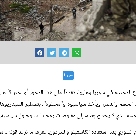
سوريا
لمحتدم في سوريا وعليها، تقدماً على هذا المحور أو اختراقاً على 
ت الحسم والنصر، ويأخذ سياسيوه و"محللوه"، بتسطير السيناريوها
الحسم الذي لا يحتاج بعده، إلى مفاوضات ومحادثات وحلول سياسية.
 السوري بعد استعادة الكاستيلو والليرمون، يعرف ما نريد قوله... م