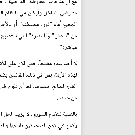
مع أن مناخات المعارضة "الداخلية"، 
معارضي الداخل وأركان في النظام ال
الجميع أمام "ثورة مختطفة"، أو بالأح
من "داعش" و"النصرة" التي ستصبح "جب
مباشرة".
لا أحد يبدو مقتنعاً، حتى الآن على الأ
لهذه الأزمة، بمن في ذلك، القائلين ب
القوى لصالح خصومه، فما أن تلوح في ا
من جديد.
بالنسبة للنظام السوري، لا يزيد الحل 
يكمن في كون المتحدثين باسمها والمف