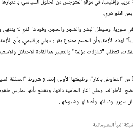
عربياً وإقليمياً، في موقع المتوجس من الحلول السياسي، باعتبارها ن
أيمن الظواهري.
في سوريا، وسيظل البشر والشجر والحجر، وقودها الذي لا ينتهي 
اً" لهذه الأزمة، وأن الحسم ممنوع بقرار دولي وإقليمي، وأن الأزم
ات، تتطلب "تنازلات مؤلمة" والتعبير هنا لقادة الاحتلال والاستيط
من "التفاوض بالنار"، وظيفتها الأولى، إنضاج شروط "الصفقة السيا
ج الأطراف، وعلى النار الحامية ذاتها، وتقتنع بأنها تمارس طقو
ال سوريا ونسائها وأطفالها وشيوخها.
شبكة النبأ المعلوماتية