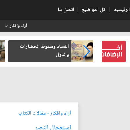
الرئيسية
|
كل المواضيع
|
اتصل بنا
آراء وافكار
س
 كتب لنفسه
الفساد وسقوط الحضارات
والدول
آراء وافكار
-
مقالات الكتاب
استعجال النصر