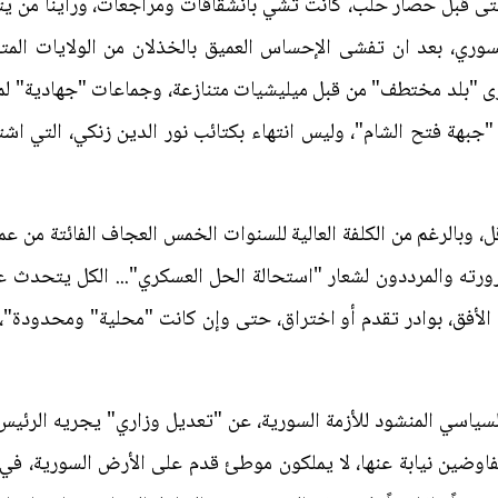
حتى قبل حصار حلب، كانت تشي بانشقاقات ومراجعات، ورأينا من ي
سوري، بعد ان تفشى الإحساس العميق بالخذلان من الولايات المت
رى "بلد مختطف" من قبل ميليشيات متنازعة، وجماعات "جهادية" لم ي
هة فتح الشام"، وليس انتهاء بكتائب نور الدين زنكي، التي اشت
قل، وبالرغم من الكلفة العالية للسنوات الخمس العجاف الفائتة من عمر
ضرورته والمرددون لشعار "استحالة الحل العسكري"... الكل يتحدث
لأفق، بوادر تقدم أو اختراق، حتى وإن كانت "محلية" ومحدودة"، 
السياسي المنشود للأزمة السورية، عن "تعديل وزاري" يجريه الرئيس 
اوضين نيابة عنها، لا يملكون موطئ قدم على الأرض السورية، في 