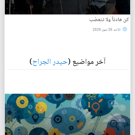
كن هادئاً ولا تتعصّب
الأحد 26 تموز 2026
آخر مواضيع (
حيدر الجراح
)