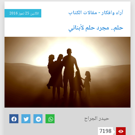
آراء وافكار
-
مقالات الكتاب
الأثنين 25 تموز 2016
حلم.. مجرد حلم لأبنائي
حيدر الجراح
7198