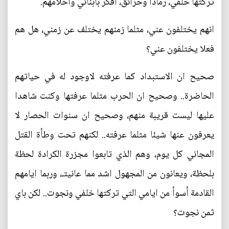
تركتها خلفي، رمادا وحرائق، افكر بأبنائي واحلامهم.
انهم يختلفون عني، مثلما زمنهم يختلف عن زمني، هل هم
فعلا يختلفون عني؟
صحيح ان الاستبداد كما عرفته لاوجود له في حياتهم
الحاضرة.. وصحيح ان الحرب مثلما عرفتها وكنت شاهدا
عليها ليست قريبة منهم، وصحيح ان سنوات الحصار لا
يعرفون عنها شيئا مثلما عرفته.. لكنهم تحت وطأة القتل
المجاني كل يوم، وهم الذي تابعوا مجزرة الكرادة لحظة
بلحظة، ويعانون من المجهول اشد مما عانيتـ، وربما ايامهم
القادمة أسوأ من ايامي التي تركتها خلفي ونجوت.. لكن باي
ثمن نجوت؟