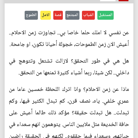
المستقبل
الشباب
المجتمع
قصة
الامل
الطموح
عن نفسي لا املك حلما خاصا بي.. تجاوزت زمن الاحلام..
أعيش الان زمن الطموحات، خجولة أحيانا تكون، او جامحة.
هل هي في طور التحقق؟ لازالت تشتعل وتتوهج في
داخلي.. لكن شيئا، ربما أشياء كثيرة تمنعها من التحقق.
ماذا عن زمن الاحلام؟ وانا اترك اللحظة خمسين عاما من
عمري خلفي. ياه، نصف قرن، كم تبدل الكثير فيها، وكم
تبدلت.. هل تبدلت حقيقة؟ مؤكد ذلك طالما أعيش على
حافة الخديعة مثل ملايين الناس. يتوهمون انهم سعداء في
حياتهم، وسعداء فيما حققوه.. لكنهم في الحقيقة راضين