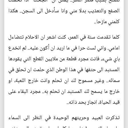
تصلح بسبب قصر النظر.. يمكن ان "انجحك" اذا تحملت
الصفع والتعذيب بدلا مني وانا سأدخل الى السجن.. هكذا
كلمني مازحا..
كلما تقدمت سنة في العمر، كنت اشعر ان الاحلام تتضاءل
امامي. واني لست حرا في ما اريد ان أكون عليه.. لم انخدع
باي شيء، فانت مجرد قطعة من ملايين القطع التي يقودها
المستبد الى حتفها في هذا الوطن الذي حلمت ان تحلق في
سمائه.. وغير مسموح لك ان تحلم وانت خارج اللعبة، او
خارج ما يسمح لك المستبد ان تحلم به.. مجرد البقاء على
قيد الحياة، انجاز بحد ذاته..
تذكرت العبيد وحريتهم الوحيدة في النظر الى السماء