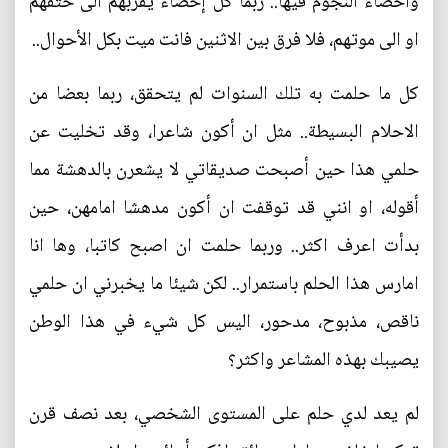
واحصاء النجوم فيها.. ربما كل إحصاء يقربهم الى حتفهم
او الى موتهم، فلا فرق بين الاثنين فانت ميت بكل الأحوال..
كل ما حلمت به تلك السنوات لم يتحقق، ربما بعضا من
الاحلام البسيطة.. مثل ان أكون شاعرا، وقد تخليت عن
حلمي هذا حين أصبحت صديقاتي لا يشعرن بالدهشة مما
أقوله، او انني قد توقفت ان أكون مدهشا امامهن، حين
بدأت اعرف اكثر.. وربما حلمت ان اصبح كاتبا، وها انا
امارس هذا الحلم باستمرار.. لكن شيئا ما يخبرني ان حلمي
ناقص، مذبوح، مدحور، اليس كل شيء في هذا الوطن
يصيبك بهذه المشاعر واكثر؟
لم يعد لدي حلم على المستوى الشخصي، بعد نصف قرن