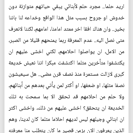
اريد حلما.. مجرد حلم لأبنائي يبقي حياتهم متوازنة دون
خدوش او جروح بسبب مثل هذا الواقع وخداعه لنا باننا
بخير.. وان هناك افقا اخر ممتد امامنا، امامهم، لكننا لانعرف
متى نصل اليه.. عدم المعرفة ربما يمنحهم قليلا من الصبر،
من الامل، ان يواصلوا احلامهم، لكني اخشى عليهم ان
يكتشفوا متأخرين مثلما اكتشفت مبكرا اننا نعيش خديعة
كبرى لازالت مستمرة منذ نصف قرن مضى.. هل سيعيشون
نصفا مثلها، او ضعفها، او أكثر لمن يأتي بعدهم من أبنائهم،
ولا حلم من احلامهم قد تحقق الا بما سمحت به تلك
الخديعة ان يتحقق؟ اخشى عليهم من ذلك، واخشى اكثر
ان ابنائي وجيلهم ليس لديهم احلاما مثلما كان لدينا، وهم
الذين يعرفون الان بزمن قصير ما كان يتطلب منا معرفته