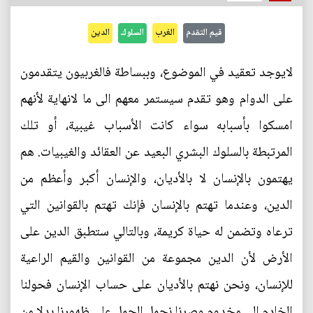
قيم التقدم
الغرب
السلوك
الدين
لايوجد تعقيد في الموضوع، وببساطة فالغربيون يتقدمون
على الدوام وهو تقدم سيستمر معهم الى ما لانهاية لأنهم
امسكوا بأسبابه سواء كانت الأسباب غيبية، أو تلك
المرتبطة بالسلوك البشري البعيد عن العقائد والغيبيات. هم
يهتمون بالإنسان لا بالأديان، والإنسان أكبر وأعظم من
الدين، وعندما تهتم بالإنسان فإنك تهتم بالقوانين التي
ترعاه وتضمن له حياة كريمة، وبالتالي ستطبق الدين على
الأرض لأن الدين مجموعة من القوانين والقيم الراعية
للإنسان، ونحن نهتم بالأديان على حساب الإنسان فحولنا
الخادم الى مخدوم وصرنا نحمل الجمل على ظهورنا بدلا من