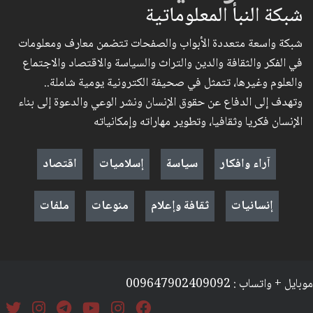
شبكة النبأ المعلوماتية
شبكة واسعة متعددة الأبواب والصفحات تتضمن معارف ومعلومات
في الفكر والثقافة والدين والتراث والسياسة والاقتصاد والاجتماع
والعلوم وغيرها، تتمثل في صحيفة الكترونية يومية شاملة..
وتهدف إلى الدفاع عن حقوق الإنسان ونشر الوعي والدعوة إلى بناء
الإنسان فكريا وثقافيا، وتطوير مهاراته وإمكانياته
آراء وافكار
سياسة
إسلاميات
اقتصاد
إنسانيات
ثقافة وإعلام
منوعات
ملفات
موبايل + واتساب : 009647902409092