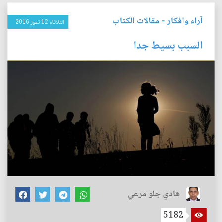
آراء وافكار
-
مقالات الكتاب
الثلاثاء 12 تموز 2016
السبب بسيط جدا
هادي جلو مرعي
5182