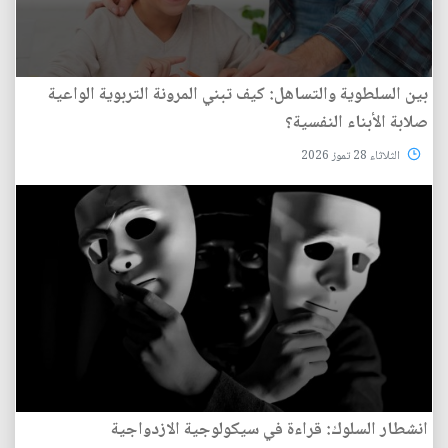
بين السلطوية والتساهل: كيف تبني المرونة التربوية الواعية
صلابة الأبناء النفسية؟
الثلاثاء 28 تموز 2026
انشطار السلوك: قراءة في سيكولوجية الازدواجية