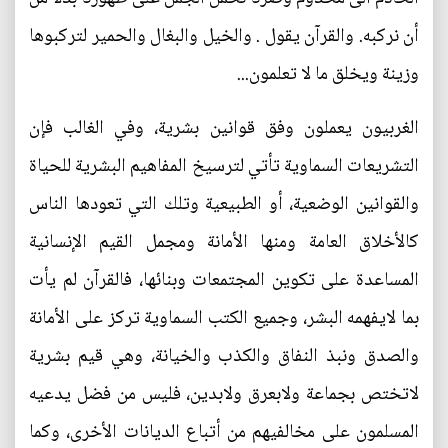
أن نركبه. والقرآن يقول . والخيل والبغال والحمير لتركبوها
وزينة ويخلق ما لا تعلمون...
الغربيون يعملون وفق قوانين بشرية، وفي الغالب فإن
التشريعات السماوية تأتي لترسيخ المفاهيم البشرية للحياة
والقوانين الوضعية، أو الطبيعية وتلك التي تعودها الناس
كالأخلاق العامة ومنها الأمانة ومجمل القيم الإنسانية
المساعدة على تكوين المجتمعات وبنائها، فالقرآن لم يأت
بما لايفهمه البشر، وجميع الكتب السماوية تركز على الأمانة
والصدق ونبذ النفاق والكذب والخيانة، وهي قيم بشرية
لاتختص بجماعة ولابعرق ولابدين، فليس من فضل يدعيه
المسلمون على مخالفيهم من أتباع الديانات الأخرى، وكما