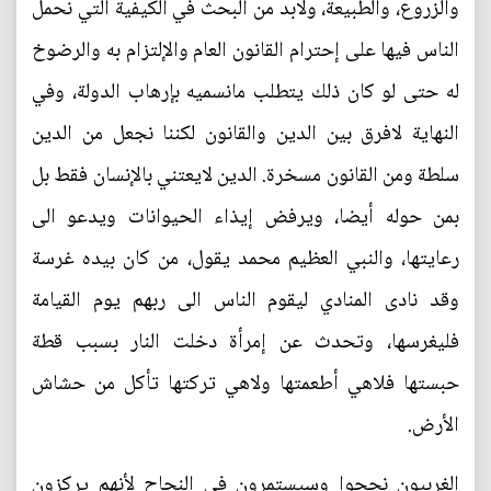
والزروع، والطبيعة، ولابد من البحث في الكيفية التي نحمل
الناس فيها على إحترام القانون العام والإلتزام به والرضوخ
له حتى لو كان ذلك يتطلب مانسميه بإرهاب الدولة، وفي
النهاية لافرق بين الدين والقانون لكننا نجعل من الدين
سلطة ومن القانون مسخرة. الدين لايعتني بالإنسان فقط بل
بمن حوله أيضا، ويرفض إيذاء الحيوانات ويدعو الى
رعايتها، والنبي العظيم محمد يقول، من كان بيده غرسة
وقد نادى المنادي ليقوم الناس الى ربهم يوم القيامة
فليغرسها، وتحدث عن إمرأة دخلت النار بسبب قطة
حبستها فلاهي أطعمتها ولاهي تركتها تأكل من حشاش
الأرض.
الغربيون نجحوا وسيستمرون في النجاح لأنهم يركزون