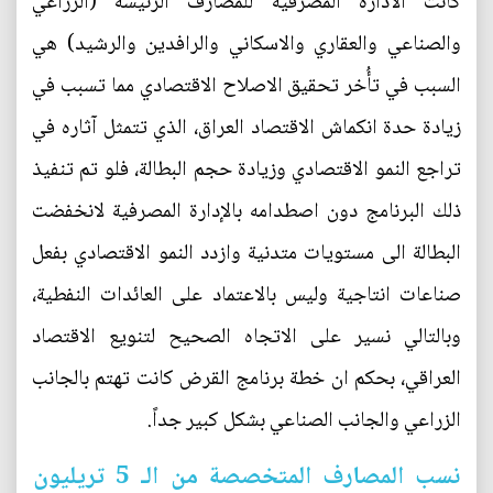
كانت الادارة المصرفية للمصارف الرئيسة (الزراعي
والصناعي والعقاري والاسكاني والرافدين والرشيد) هي
السبب في تأُخر تحقيق الاصلاح الاقتصادي مما تسبب في
زيادة حدة انكماش الاقتصاد العراق، الذي تتمثل آثاره في
تراجع النمو الاقتصادي وزيادة حجم البطالة، فلو تم تنفيذ
ذلك البرنامج دون اصطدامه بالإدارة المصرفية لانخفضت
البطالة الى مستويات متدنية وازدد النمو الاقتصادي بفعل
صناعات انتاجية وليس بالاعتماد على العائدات النفطية،
وبالتالي نسير على الاتجاه الصحيح لتنويع الاقتصاد
العراقي، بحكم ان خطة برنامج القرض كانت تهتم بالجانب
الزراعي والجانب الصناعي بشكل كبير جداً.
نسب المصارف المتخصصة من الـ 5 تريليون