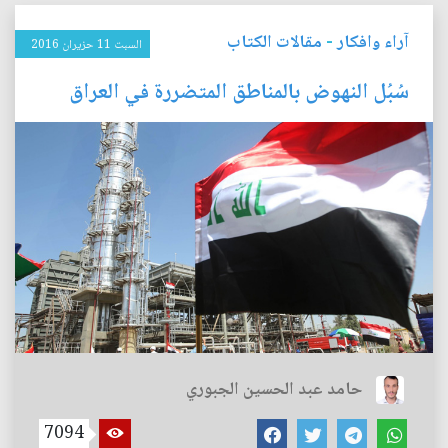
آراء وافكار
-
مقالات الكتاب
السبت 11 حزيران 2016
سُبُل النهوض بالمناطق المتضررة في العراق
حامد عبد الحسين الجبوري
7094