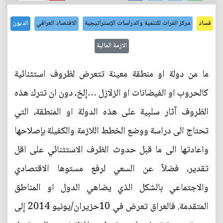
فساد
مركز الفرات للتنمية والدراسات الإستراتيجية
الاقتصاد العراقي
الديون
الازمة المالية
ما من دولة او منطقة معينة تتعرض لظروف استثنائية
كالحروب او الفيضانات او الزلازل …إلخ، دون ان تترك هذه
الظروف آثار سلبية على هذه الدولة او المنطقة، التي
تحتاج الى دراسة ووضع الخطط اللازمة والكفيلة بإصلاحها
واعادتها الى ما قبل حدوث الظرف الاستثنائي على اقل
تقدير، فضلاً عن السعي لرفع مستوها الاقتصادي
والاجتماعي بالشكل الذي يضاهي الدول او المناطق
المتقدمة. فالعراق تعرض في 10حزيران/يونيو 2014 إلى