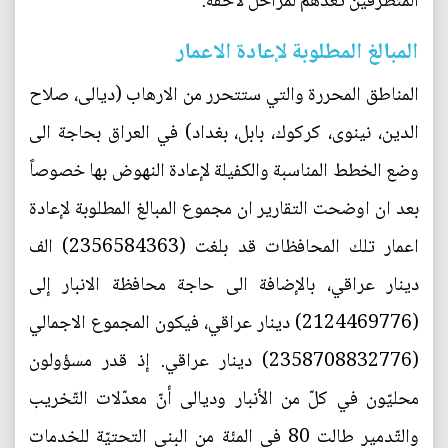
المتطرفين تعدهم لمراحل لاحقة.
المبالغ المطلوبة لإعادة الاعمار
المناطق المحررة والتي ستتحرر من الارهاب (ديالى، صلاح
الدين، نينوى، كركوك، بابل، بغداد) في العراق بحاجة الى
وضع الخطط المناسبة والكفيلة لإعادة النهوض بها خصوصاً
بعد ان اوضحت التقارير ان مجموع المبالغ المطلوبة لإعادة
اعمار تلك المحافظات قد بلغت (2356584363) الف
دينار عراقي، بالإضافة الى حاجة محافظة الانبار إلى
(2124469776) دينار عراقي، فيكون المجموع الاجمالي
(2358708832776) دينار عراقي. إذ قدر مسؤولون
محليّون في كلّ من الأنبار وديالى أنّ معدّلات التّخريب
والتّدمير طالت 80 في المئة من البنى التحتيّة للخدمات