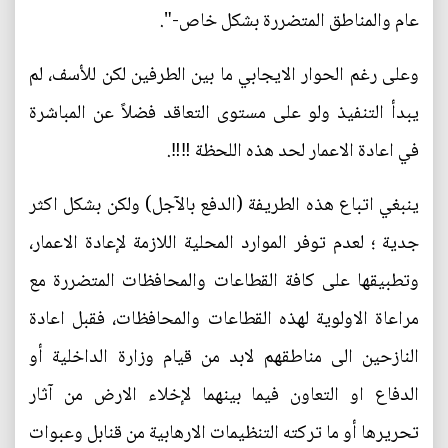
عام والمناطق المتضررة بشكل خاص-".
وعلى رغم الحوار الايجابي ما بين الطرفين لكن للأسف، لم
يبدأ التنفيذ ولو على مستوى التعاقد فضلاً عن المباشرة
في اعادة الاعمار لحد هذه اللحظة ‼‼.
ينبغي اتباع هذه الطريفة (الدفع بالآجل) ولكن بشكل اكثر
جدية ؛ لعدم توفر الموارد المحلية اللازمة لإعادة الاعمار،
وتطبيقها على كافة القطاعات والمحافظات المتضررة مع
مراعاة الاولوية لهذه القطاعات والمحافظات، فقبل اعادة
النازحين الى مناطقهم لابد من قيام وزارة الداخلية أو
الدفاع او التعاون فيما بينهما لإخلاء الارض من آثار
تحريرها أو ما تركته التنظيمات الارهابية من قنابل وعبوات