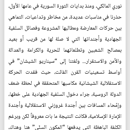
نوري المالكي، ومنذ بدايات الثورة السورية في عامها الأول،
حذرنا في مناسبات عديدة، من مخاطر وتداعيات، التماهي
بين حركات المعارضة ومطالبها المشروعة وفصائل السلفية
الجهادية وأجنداتها التي لا صلة لها من قريب أو بعيد
بمصالح الشعبين وتطلعاتهما للحرية والكرامة والعدالة
والأمن والاستقرار... ولفتنا إلى “سيناريو الشيشان” في
أواسط تسعينيات القرن الفائت، حيث فقدت الحركة
الاستقلالية الشيشانية مكاسبها المتحققة في لحظة ضعف
الدولة الروسية، جراء دخول السلفية الجهادية على خطها،
وإمّحاء المسافات بين أجندة غروزني الاستقلالية وأجندة
الإمارة الإسلامية، فكانت النتيجة ما بات معروفاً لكن وبرغم
الكلفة الباهظة التي يدفعها “المكون السنّي” هنا وهناك،