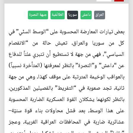
العراق
داعش
سوريا
الطائفية
جبهة النصرة
بعض تيارات المعارضة المحسوبة على “الوسط السنّي” في
كل من سوريا والعراق، تعيش حالة من “الانفصام
السياسي”، فهي من جهة لا تستطيع أن تنبري علناً للدفاع
عن “داعش” و”النصرة” بالنظر لمعرفتها (المتأخرة نسبياً)
بالعواقب الوخيمة المترتبة على موقف كهذا، وهي من جهة
ثانية، تجد صعوبة في “التفريط” بالفصيلين المذكورين،
بالنظر لكونهما يشكلان القوة العسكرية الضاربة المحسوبة
على هذا الوسط، بعد فشل محاولات بناء قوة سنيّة–
عشائرية ضاربة في المحافظات العراقية الغربية، وعجز