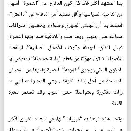
بدا المشهد أكثر فظاظة، كون الدفاع عن “النصرة” أسهل
من الناحية السياسية وأقل تعقيداً من الدفاع عن “داعش”،
فعندما بدا أن الجيش السوري وحلفاءه، يحققون اختراقات
متتالية على جبهتي ريف حلب واللاذقية ضد جبهة النصرة،
قبيل اتفاق التهدئة و”وقف الأعمال العدائية”، ارتفعت
الأصوات ذاتها، مهوّلة من خطر “إبادة جماعية” يتعرض لها
المكون السنّي، وجرى “تمويه” النصرة بغيرها من الفصائل
المسلحة من أجل إنقاذ الموقف، وهي المحاولات التي ما
زالت متكررة ومتواصلة حتى اليوم، وقد تستمر لفترة
قادمة.
وتجد هذه الرهانات “مبررات” لها، في استناد الفريق الآخر
في الصراع، على ميليشيات مذهبية (شيعية في غالبيتها)،