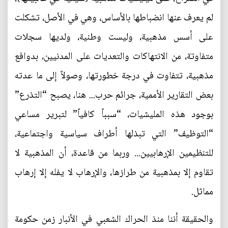
لم يعرف عنها انضباطها بالأساس، وهي في الأصل، تشكلت
على أسس مذهبية، وليست وطنية، ولديها سجلات
متفاوتة، من الانتهاكات والتعديات على المدنيين، بدوافع
مذهبية، تتفاوت في درجة خطورتها، وصولاً إلى ما عدته
بعض التقارير الأممية، جرائم حرب... هنا، يصبح “التذرع”
بوجود هذه المليشيات، “سبباً كافياً” لتبرير مساعي
“التوظيف” التي تبذلها أطراف سياسية واجتماعية،
للتنظيمين الإرهابيين... وربما من قاعدة، أن المذهبية لا
تقاوم إلا بمذهبية من طرازها، والإرهاب لا يفله إلا إرهاب
مماثل.
والحقيقة أننا منذ الحراك الشعبي في الأنبار زمن حكومة