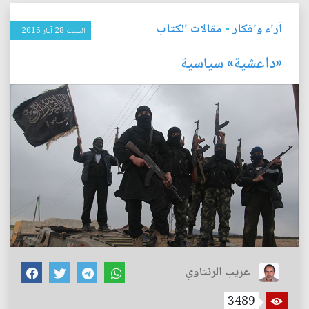
آراء وافكار
-
مقالات الكتاب
السبت 28 آيار 2016
«داعشية» سياسية
عريب الرنتاوي
3489