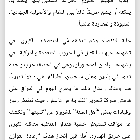
“بقايا” الجيش السوري الحر عن تشكيل بديل يُعتد به،
يمكنه أن يشق طريقاً ثالثاً بين النظام والأصولية الجهادية،
المنبوذة والمطاردة عالمياً.
حالة الانفصام هذه، تتفاقم في المنعطفات الكبرى التي
تشهدها جبهات القتال في الحروب المتعددة والمركبة التي
يشهدها البلدان المتجاوران، وهي في الحقيقة حرب واحدة
تدور في بلدين وعلى ساحتين، أطرافها هي ذاتها تقريباً،
هنا وهناك... مثال ذلك، ما يجري اليوم في العراق على
هامش معركة تحرير الفلوجة من داعش، حيث تضطر رموز
وقيادات بعض “أهل السنة” للخروج عن “تقيتها” وتكشف
عن مواقف تستبطن خشية فقدان التنظيم معاقله الكبرى
على طريق انهياره، أقله قبل إنجاز هدف “إعادة التوازن