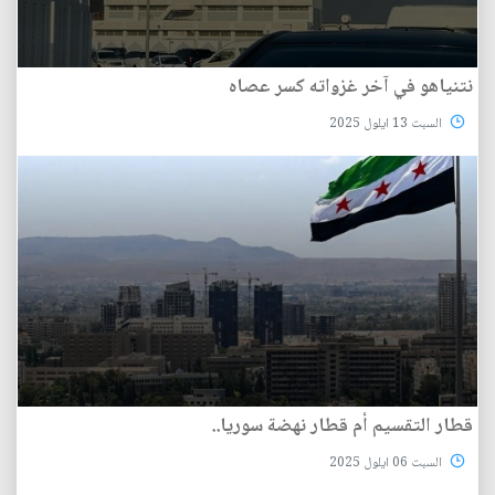
نتنياهو في آخر غزواته كسر عصاه
السبت 13 ايلول 2025
قطار التقسيم أم قطار نهضة سوريا..
السبت 06 ايلول 2025