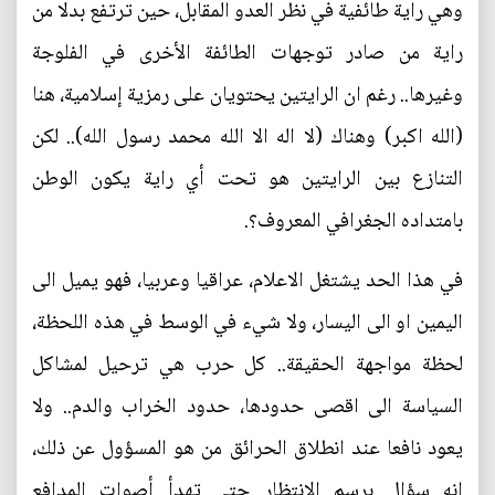
وهي راية طائفية في نظر العدو المقابل، حين ترتفع بدلا من
راية من صادر توجهات الطائفة الأخرى في الفلوجة
وغيرها.. رغم ان الرايتين يحتويان على رمزية إسلامية، هنا
(الله اكبر) وهناك (لا اله الا الله محمد رسول الله).. لكن
التنازع بين الرايتين هو تحت أي راية يكون الوطن
بامتداده الجغرافي المعروف؟.
في هذا الحد يشتغل الاعلام، عراقيا وعربيا، فهو يميل الى
اليمين او الى اليسار، ولا شيء في الوسط في هذه اللحظة،
لحظة مواجهة الحقيقة.. كل حرب هي ترحيل لمشاكل
السياسة الى اقصى حدودها، حدود الخراب والدم.. ولا
يعود نافعا عند انطلاق الحرائق من هو المسؤول عن ذلك،
انه سؤال برسم الانتظار حتى تهدأ أصوات المدافع