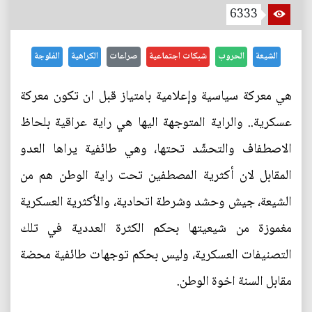
6333
الشيعة
الحروب
شبكات اجتماعية
صراعات
الكراهية
الفلوجة
هي معركة سياسية وإعلامية بامتياز قبل ان تكون معركة
عسكرية.. والراية المتوجهة اليها هي راية عراقية بلحاظ
الاصطفاف والتحشّد تحتها، وهي طائفية يراها العدو
المقابل لان أكثرية المصطفين تحت راية الوطن هم من
الشيعة، جيش وحشد وشرطة اتحادية، والأكثرية العسكرية
مغموزة من شيعيتها بحكم الكثرة العددية في تلك
التصنيفات العسكرية، وليس بحكم توجهات طائفية محضة
مقابل السنة اخوة الوطن.