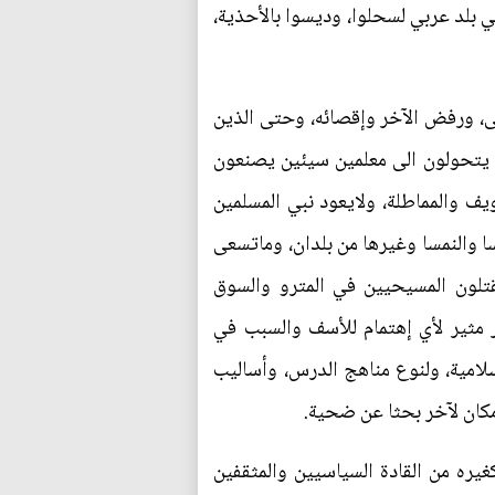
ي بلد عربي لسحلوا، وديسوا بالأحذية،
ى، ورفض الآخر وإقصائه، وحتى الذين
ء يتحولون الى معلمين سيئين يصنعون
يف والمماطلة، ولايعود نبي المسلمين
ا والنمسا وغيرها من بلدان، وماتسعى
قتلون المسيحيين في المترو والسوق
 مثير لأي إهتمام للأسف والسبب في
إسلامية، ولنوع مناهج الدرس، وأساليب
مكان لآخر بحثا عن ضحية.
يره من القادة السياسيين والمثقفين