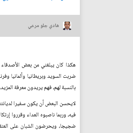
هادي جلو مرعي
هكذا كان يبلغني من بعض الأصدقاء ا
ضربت السويد وبريطانيا وألمانيا وفرن
بالنسبة لهم، فهم يريدون معرفة المزيد
لايحسن البعض أن يكون سفيرا لديانته
فيه، وربما ناصبوه العداء وقرروا إرت
ضجيجا، ويحرضون الشبان على العنف، 