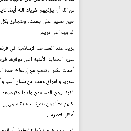
من الله أن يؤذيهم طويلا، الله أيضا لا
حين نضيق على بعضنا، ونتجاوز بكل أف
الوجهة التي تريد.
يزيد عدد المساجد الإسلامية في فرنس
سوى الحماية الأمنية التي توفرها قوى
أخذت تكبر وتتسع مع إرتفاع حدة الت
سوريا والعراق وعدد من بلدان آسيا وأف
الفرنسيون المسلمون ولدوا وترعرعوا ف
لكنهم متأثرون بنوع الدعاية سوى إن ا
أفكار التطرف.
المسلمون ضحية فعلية لتطرف أبنائهم، 