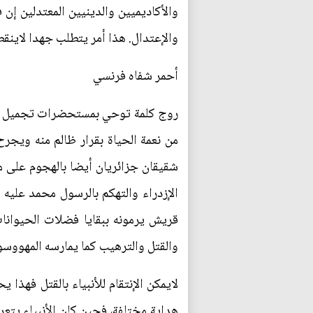
والأكاديميين والدينيين المعتدلين إن 
والإعتدال. هذا أمر يتطلب جهدا لاينقط
أحمر شفاه فرنسي
روج كلمة توحي بمستحضرات تجميل تشته
من نعمة الحياة بقرار ظالم منه ويج
شقيقان جزائريان أيضا بالهجوم على 
الإزدراء والتهكم بالرسول محمد عليه
قريش يرمونه ببقايا فضلات الحيوانات 
والقتل والترهيب كما يمارسه المهووسون 
لايمكن الإنتقام للأنبياء بالقتل فهذا
هداية مختلفة، فحين كان الأنبياء يتعر