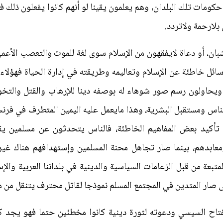
حكومات تلك البلدان، وهم يعلمون يقينا لو أنهم كانوا يفعلون ذلك ف
لارحمة ولاتردد.
ان، أو دعاة لايفقهون من الإسلام سوى لغة للموت والتعصب الأعم
سائل خاطئة عن الإسلام وتعاليمه وطريقته في إدارة الحياة فهؤلا
م ويحاولون رسم صور شوهاء له بوصفه دينا للإرهاب والقتل والتخو
ناس ومستقبل البشرية، وهذا مايعمل عليه اليمين المتطرف في فرنس
ى تأكيد بعض المفاهيم الخاطئة، فالناس يتحدثون عن مسلمين ي
معابدهم، بينما صار تجاهل محنة المسلمين وإستهدافهم هناك غير
لمتبعة من قبل الزعامات السياسية والدينية في بلداننا العربية وال
حتى صار المتدين في المجتمع المسلم نموذجا لقاتل محترف يتنقل من 
فتاح السيسي ودعوته لثورة دينية كانوا مخطئين حتما فهو يجد كغ