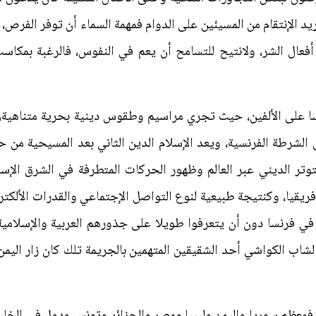
يريد الإنتقام من المسيئين على الدوام فمهمة السماء أن توفر الفرص، 
عال الشر، ولانتيح للتسامح أن يعم في النفوس، فالرغبة بمكاسب 
ا على الألفين، حيث تجري مراسيم وطقوس دينية بحرية متناهية، 
 الشرطة الفرنسية، ويعد الإسلام الدين الثاني بعد المسيحية من
وتر الديني عبر العالم وظهور الحركات المتطرفة في الشرق الإسل
ريقيا، وكنتيجة طبيعية لنوع التواصل الإجتماعي والقدرات الألكترو
ي فرنسا دون أن يتعرفوا طويلا على جذورهم العربية والإسلامية، و
لشاب الكواشي أحد الشقيقين المتهمين بالجريمة تلك كان زار اليم
فمعظم سوريا واليمن وليبيا ومصر والجزائر وتونس ودول في الخلي