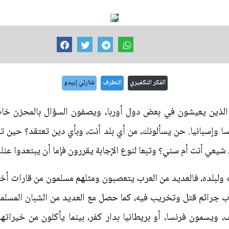
الفكر التكفيري
التطرف
شارلي إيبدو
لذين يعيشون في بعض دول أوربا، ويصفون السؤال بالمحزن خاصة 
سا وإسبانيا. حن يسألونك، من أي بلد أنت، وبأي دين تعتقد؟ حين 
، شيعي أنت أم سني؟ وتبعا لنوع الإجابة يقررون فإما أن يبتعدوا عنك
 ولبلده، فالعديد من العرب يتعصبون ومثلهم مسلمون من قارات أخر
كاب جرائم قتل وتخريب فيه، كما حصل مع العديد من الشبان المسلمي
ويسمون فرنسا، أو بريطانيا بدار كفر، بينما يأكلون من خيرات