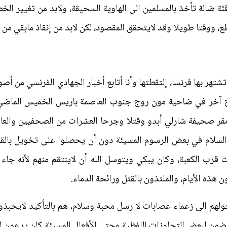
فئة ضالة تأخذ بالمسلمين الى الهاوية السحيقة، ولابد من تغيير ا
ع، ووقتا طويلا وقد لايتحقق المقصود، لكن لابد من إنقاذ مابقي من 
ر بها فرنسا، إلتقطتها وأنا أتابع أخبار الجهادي الفرنسي من أص
رح آخر في ضاحية مون روج جنوب العاصمة باريس الخميس الماضي،
مقر صحيفة شارلي أبدو وقتلا وجرحا العشرات من الصحفيين والعا
 السلام في بعض الرسوم المسيئة دون أن يحصلوا على تخويل بالقت
قرب الكعبة، وكان يبكي ويتوسل الله أن لاينتقم منهم لأنه جاء ب
هذه الأيام، والملتذون بالقتل ورائحة الدماء.
 يحولهم الى زعماء عصابات لا رسل محبة وسلام، هم بالتأكيد لايحب
ضون لبعض التجاوزات اللفظية وحتى الأفعال المسيئة كان يدعون لمر