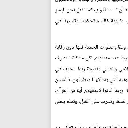
لا أن تسد الأبواب كما نفعل نحن البشر
دنيوية غالبا ماتحكمنا، وتسيرنا في
وتقام صلوات الجمعة فيها دون رقابة
 حيث عدد معتنقيه، لكن مشكلة التطرف
امي والعربي ونتيجة ربما للحرب في
نية التي يمتلكها المتطرفون، فالشبان
ربما كانوا لايفقهون آية من القرآن،
ن لمدة، وتدرب على القتل، وتعلم بعض
ج والعراق وسواها من بلدان تعاني من