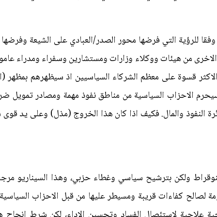
قا للرؤية التي فرضها محور الصدر/العبادي على الشيعة وفرضها ا
لاخرى من هيئات ووكلاء وزارات ومستشارين وسفراء ومدراء عامون 
هو الاكثر قسوة على معظم الشركاء السياسيين اذ سيظهرهم بمظهر 
يحرم الاحزاب السياسية من مناطق نفوذ مهمة ومصادر تمويل ضروري
ئرة النفوذ والمال. فكيف اذا كان هذا الخروج (مذل) وعلى يد قوى
نوقراط ولكن بترشيح سياسي وغطاء حزبي، وهذا السيناريو مرجح 
مة لصالح كفاءات قريبة ومسيطر عليها من قبل الاحزاب السياسية 
حية علاجية لاستئصال الفساد وتحسين الاداء، لكن شرط إنجاح 