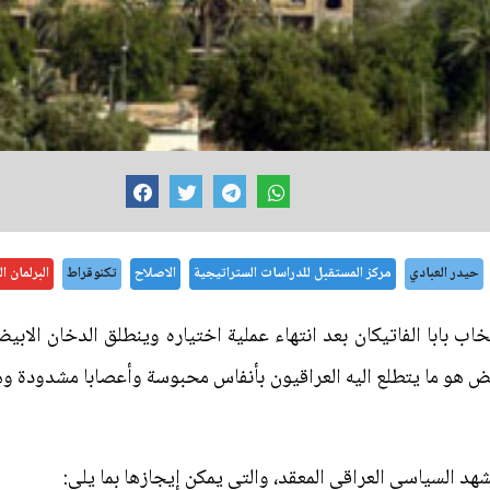
حيدر العبادي
مركز المستقبل للدراسات الستراتيجية
الاصلاح
تكنوقراط
البرلمان ا
ب بابا الفاتيكان بعد انتهاء عملية اختياره وينطلق الدخان الابي
ض هو ما يتطلع اليه العراقيون بأنفاس محبوسة وأعصابا مشدودة وهذ
هد السياسي العراقي المعقد، والتي يمكن إيجازها بما يلي: