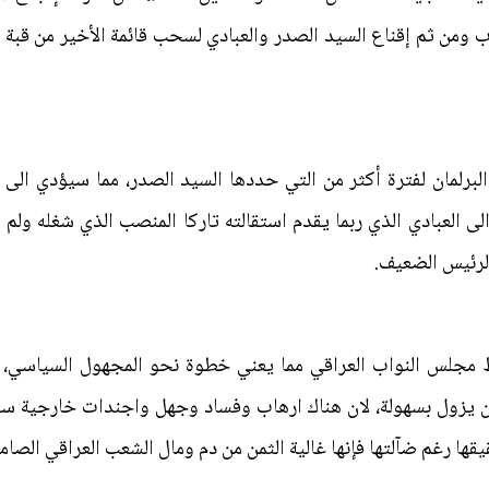
من ثم إقناع السيد الصدر والعبادي لسحب قائمة الأخير من قبة البر
برلمان لفترة أكثر من التي حددها السيد الصدر، مما سيؤدي الى 
لى العبادي الذي ربما يقدم استقالته تاركا المنصب الذي شغله ولم
الرئيس الضعيف.
ط مجلس النواب العراقي مما يعني خطوة نحو المجهول السياسي، 
لن يزول بسهولة، لان هناك ارهاب وفساد وجهل واجندات خارجية ست
قها رغم ضآلتها فإنها غالية الثمن من دم ومال الشعب العراقي الصام