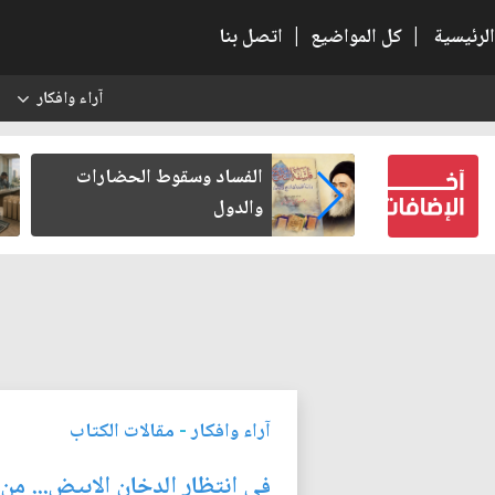
الرئيسية
|
كل المواضيع
|
اتصل بنا
آراء وافكار
س
بعين كتب لنفسه
الفساد وسقوط الحضارات
والدول
آراء وافكار
-
مقالات الكتاب
في انتظار الدخان الابيض... من