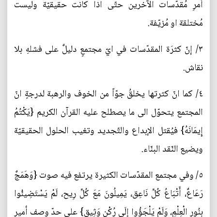
أمرِ مُقدّسات الآخرين حتّى اذا كانت حقيقيّة وليست
مُختلقة او مُزيّفة.
٣/ إنّ كثرَة المقدّسات في ايّ مجتمعٍ دليلٌ على فشلهِ بلا
نقاش.
٤/ كما انّ كثرتها يخلقُ جوّاً من الخوف والرهبة لدرجةٍ انّ
المجتمع يتحوّل الى ما يصطلح عليه القرآن الكريم {يَكْتُمُ
إِيمَانَهُ} فيُقتل الإبداع والتّجديد وتغيب الحلول الحقيقيّة
ويضيع النّقد البنّاء.
٥/ وفي مجتمع المقدّسات الكثيرة يرتفع فيه صوت {وَهَمَجٌ
رَعَاعٌ، أَتْبَاعُ كُلِّ نَاعِق، يَمِيلُونَ مَعَ كُلِّ رِيح، لَمْ يَسْتَضِيئُوا
بِنُورِ الْعِلْمِ، وَلَمْ يَلْجَؤُوا إِلَى رُكْن وَثِيق} على حدّ وصف أمير