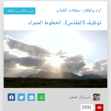
آراء وافكار
-
مقالات الكتاب
السبت 09 نيسان 2016
تَوْظِيفُ (المُقَدَّس).. الخطوط الحمراء
نـــــزار حيدر
5935