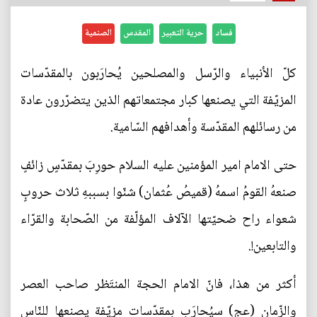
فساد
حرية التعبير
المقدس
الصنمية
كلّ الأنبياء والرّسل والمصلحين يُحارَبون بالمقدّسات
المزيّفة التي يصنعها كبار مجتمعاتهم الذين يتضرّرون عادة
من رسائلهم المقدّسة وأهدافهم السّامية.
حتى الامام امير المؤمنين عليه السلام حورِبَ بمقدّسٍ زائفٍ
صنعهُ القومُ اسمهُ (قميصُ عُثمان) شنّوا بسببهِ ثلاث حروبٍ
شعواء راح ضحيّتها الآلاف المؤلّفة من الصّحابة والقرّاء
والتابعين!.
أكثر من هذا، فانّ الامام الحجة المنتَظر صاحب العصر
والزّمان (عج) سيُحارَب بمقدّسات مزيّفة يصنعها للنّاس