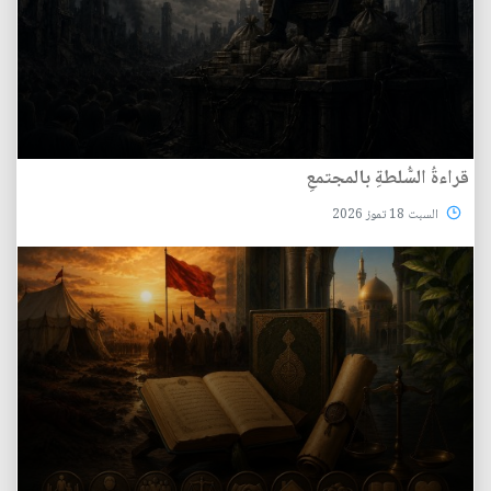
قراءةُ السُّلطةِ بالمجتمعِ
السبت 18 تموز 2026