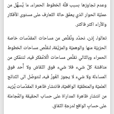
وعدم تجاوزها بسبب قلّة الخطوط الحمراء، ما يُسهِّل من
عمليّة الحوار الذي يعمّق حالة التّعارف على مستوى الأفكار
والآراء اكثر فاكثر.
تعالوا، إذن، نحدّد ونُقلّص من مساحات المقدّسات خاصة
الحزبيّة منها والوهميّة والمزيّفة، لنقلّص مساحات الخطوط
الحمراء وبالتّالي نقلّص مساحات الّلامُفكر فيه، لنتمّكن من
مناقشة كلّ شيء فلا شيء فوق النّقاش ولا أَحد فوق
المساءلة ولا شيء لا يجوز الغَورُ فيه، لنتوصّل الى النّتائج
العلميّة والمنطقيّة الواقعيّة، فانتشار ظاهرة المقدّسات يُزيد
من انتشار ظاهرة المداراة على حساب الحقيقة والمُجاملة
على حسابِ الواقع لدرجةِ النّفاق.