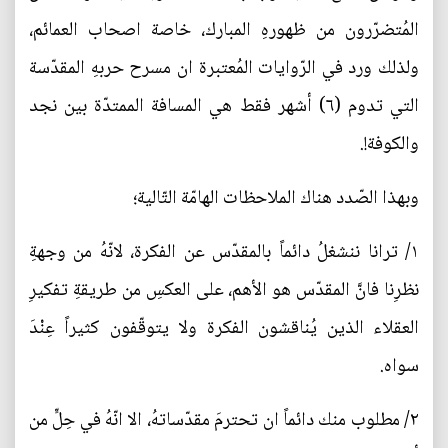
المُتضرّرون من ظهورهِ المبارك، خاصة اصحاب العمائم،
ولذلك ورد في الرّوايات المُعتبرة ان مسرح حربهِ المقدّسة
التي تدوم (٦) أشهر فقط هي المسافة الممتدّة بين نجد
والكوفة!.
وبهذا الصّدد هناك الملاحظات الهامّة التّالية؛
١/ ترانا ننشغلُ دائماً بالمقدّس عن الفكرة، لانّهُ من وجهةِ
نظرِنا فانَّ المقدّس هو الأهم، على العكسِ من طريقةِ تفكيرِ
العقلاء الذين يُناقشون الفكرة ولا يتوقّفون كثيراً عِنْدَ
سواه.
٢/ مطلوب منك دائماً ان تحترمَ مقدّساتهُ، الا انّهُ في حِلٍّ من