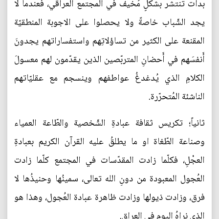
بدأت تنتشر بشكلٍ مُخيف في المجتمع العراقي، فعندما لا
يجد الشّباب خاصةً ولا يحصلوا على الاجوبة المنطقيّة
المقنعة على الكثير من تساؤلاتِهم واستفساراتهم يجدونَ
أَنفسَهم في أَحضانِ المتربّصين الذين يقدّمون لهم معسولَ
الكلامِ الذي يُدغدغُ عواطفهم وينسجم مع عقليّاتهم
الناشئة المُتحرّرة.
ثانياً؛ تكريس ثقافة عبادةِ الشّخصية والطّاعة العمياء
وصناعة الطّغاة او ما يطلقُ عليه القرآن الكريم بعبادةِ
العجْلِ، فكلّما زادت المقدّسات في المجتمع كلّما زادت
العُجول المعبودة من دونِ الله تعالى، سمينُها وحنيذُها لا
فرق، وزادت ذيولها وزادت ظاهرة عبادة العُجول، وهذا هو
الذي نراهُ اليوم في العراق.