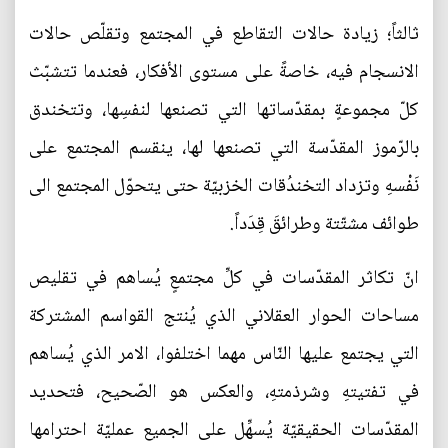
ثالثاً؛ زيادة حالات التقاطع في المجتمع وتقلّص حالات
الانسجام فيه، خاصةً على مستوى الأفكار، فعندما تتشبّث
كلّ مجموعةٍ بمقدّساتها التي تصنعها لنفسِها، وتتخندق
بالرّموز المقدّسة التي تصنعها لها، ينقسم المجتمع على
نَفْسهِ وتزداد التخندُقات الخزبيّة حتى يتحوّل المجتمع الى
طوائف مشتّتة وطرائقَ قِدَداً.
انّ تكاثر المقدّسات في كلِّ مجتمعٍ يُساهم في تقليص
مساحات الحوار العقلاني الذي يُنتج القواسم المشتركة
التي يجتمع عليها النّاس مهما اختلفوا، الامر الذي يُساهم
في تفتيتهِ وشرذمتهِ، والعكس هو الصّحيح، فتحديد
المقدّسات الحقيقيّة يُسهِّل على الجميع عمليّة احترامها