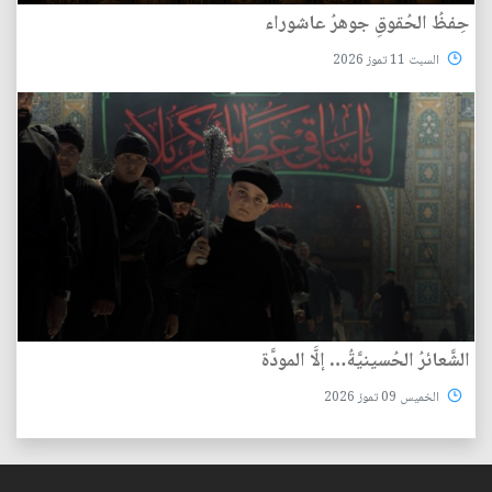
حِفظُ الحُقوقِ جوهرُ عاشوراء
السبت 11 تموز 2026
الشَّعائرُ الحُسينيَّةُ… إلَّا المودَّة
الخميس 09 تموز 2026