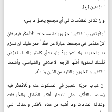
المؤمنين (ع).
وانّ تكاثر المقدّسات في أَي مجتمعٍ يخلقُ ما يلي؛
أولاً؛ تغييب التّفكير الحرّ وزيادة مساحات اللّامُفكّر فيه، فانّ
كلّ مقدّس في مجتمعنا عبارةً عن خطٍّ أَحمر عليك ان تلتزم
بهِ وتحترمه ولا تتجاوزهُ ولو بشقِّ كلمة، والا فستُعرّض
نَفْسَكَ للعقوبة أقلّها الرّجم الاخلاقي والسّياسي، وأشدها
التّكفير والتّخوين والطّرد من الدّين والملّة.
انّ غياب حريّة التّعبير في المسكوت عنه والّلامُفكّر فيه
يُساعد بالتّأكيد على انتشار أفكار الضّلال والخُرافات
وثقافة المنامات وما أشبه من هذه الأفكار والعقائد التي