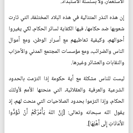
الاستعمار، ولا بسلسلة الاستبداد.
إن هذه النذر المتتالية في هذه البلاد المختلفة، التي ثارت
شعوبها ضد حكامها، فيها الكفاية لسائر الحكام، لكي يغيروا
أحوالهم، وكيفية تعاطيهم مع أسرار الوطن، ومع أموال
الناس والضرائب، ومع مؤسسات المجتمع المدني والأحزاب
والنقابات والعشائر وغيرها.
ليست للناس مشكلة مع أية حكومة إذا التزمت بالحدود
الشرعية والعرفية والعقلائية، التي منحتها الأمم لأولئك
الحكام، وإذا التزموا بحدود الصلاحيات التي منحت لهم، إذ
يقول الله سبحانه وتعالى: [إِنَّ اللهَ يَأْمُرُكُمْ أَنْ تُؤَدُّوا
الأَمَانَاتِ إِلَى أَهْلِهَا].