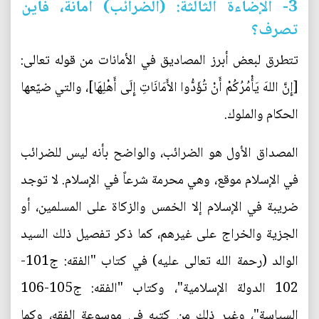
3- الإضاءة الثالثة: (الضرائب) أمانة، فأين
تصرف؟
تتطرق لبعض أبرز المصاديق في الأمانات من قوله تعالى:
[إِنَّ اللهَ يَأْمُرُكُمْ أَنْ تُؤَدُّوا الأَمَانَاتِ إِلَى أَهْلِهَا]، والتي ضيّعها
الحكام والملوك.
المصداق الأول هو الضرائب، والواضح بأنه ليس للضرائب
في الإسلام موقع، وهي محرمة شرعاً في الإسلام. لا توجد
ضريبة في الإسلام إلا الخمس والزكاة على المسلمين، أو
الجزية والخراج على غيرهم، كما ذكر تفصيل ذلك السيد
الوالد (رحمة الله تعالى عليه) في كتاب "الفقه: ج101-
102 الدولة الإسلامية"، وكتاب "الفقه: ج105-106
السياسة"، وغير ذلك من كتبه في موسوعة الفقه، وكما