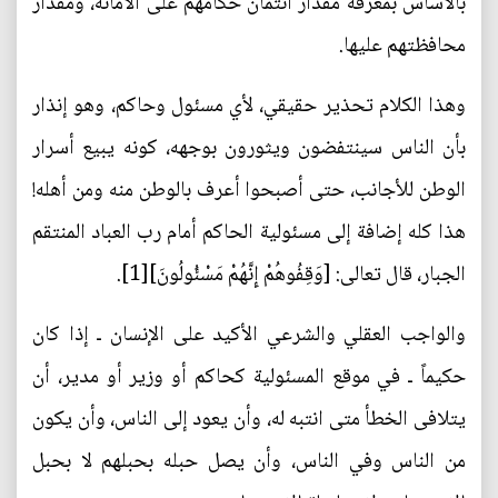
بالأساس بمعرفة مقدار ائتمان حكامهم على الأمانة، ومقدار
محافظتهم عليها.
وهذا الكلام تحذير حقيقي، لأي مسئول وحاكم، وهو إنذار
بأن الناس سينتفضون ويثورون بوجهه، كونه يبيع أسرار
الوطن للأجانب، حتى أصبحوا أعرف بالوطن منه ومن أهله!
هذا كله إضافة إلى مسئولية الحاكم أمام رب العباد المنتقم
الجبار، قال تعالى: [وَقِفُوهُمْ إِنَّهُمْ مَسْئُولُونَ][1].
والواجب العقلي والشرعي الأكيد على الإنسان ـ إذا كان
حكيماً ـ في موقع المسئولية كحاكم أو وزير أو مدير، أن
يتلافى الخطأ متى انتبه له، وأن يعود إلى الناس، وأن يكون
من الناس وفي الناس، وأن يصل حبله بحبلهم لا بحبل