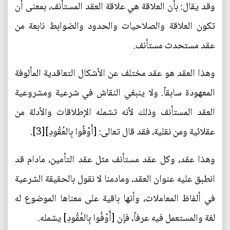
وقد يقال: بأن العلاقة هي علاقة العقد المستأنف، بمعنى أن
تكون العلاقة والصلاحيات والحدود والضوابط نابعة من
عقد مستحدث مستأنف.
وهذا العقد هو عقد مختلف عن الأشكال التعاقدية المألوفة
المعهودة سابقاً. ولا ينبغي النقاش في شرعية ومشروعية
العقد المستأنف وذلك لأنه تشمله الإطلاقات والأدلة من
عقلائية ومن نقلية، فقد قال تعالى: [أَوْفُوا بِالعُقُودِ][3].
وهذا عقد، وكل عقد مستأنف مثل عقد التأمين، مادام قد
انطبق عليه عنوان العقد، ومادمنا لا نقول بالحقيقة الشرعية
في ألفاظ المعاملات، وأنها باقية على معناها الموضوع له
لغة والمستعمل فيه عرفاً، فإن [أَوْفُوا بِالعُقُودِ] يشمله.