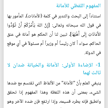
المفهوم اللفظي للأمانة
استناداً إلى البحث والتدبر في كلمة (الأمانات)، المأمور بها
في قول الله سبحانه وتعالى: [إِنَّ اللهَ يَأْمُرُكُمْ أَنْ تُؤَدُّوا
الأَمَانَاتِ إِلَى أَهْلِهَا]، تبين لنا أن الحكم هو أمانة في عنق
الحاكم، سواء أ كان رئيساً أم وزيراً أم مسئولاً في أي موقع
في الدولة.
1- الإضاءة الأولى: الأمانة والخيانة ضدان لا
ثالث لهما
ينبغي العلم بأنّ "الأمانة" من الألفاظ التي تقتسم مع ضدها
الشيء، بمعنى أن هذه اللفظة وهذا المفهوم إذا تحقق
وانطبق فإنه يطرد قسيمه، وإذا ارتفع فإن ضده الآخر وهو