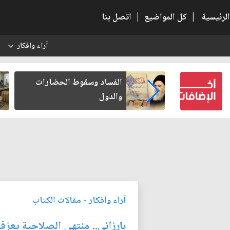
الرئيسية
|
كل المواضيع
|
اتصل بنا
آراء وافكار
س
بعين كتب لنفسه
الفساد وسقوط الحضارات
والدول
آراء وافكار
-
مقالات الكتاب
بارزاني.. منتهي الصلاحية يعزف