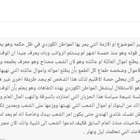
غير الموضوع او الازمة التي يمر بها المواطن الكوردي في ظل حكمه وهو ي
 قوته وهو منذ خمسة اشهر لم يستلم الرواتب وبات يعرف جيدا ان الوق
 يطلع اموال العائلة او عائلته وهو لان الشعب محتاج وهو معرف بطمعه 
 الاموال وشخصه طماع كل الطمع بأن يطلع امواله واموال عائلته التي نهبها
لتي كان يعطي حصة الاقليم لذلك هذا الشخص لم يجد طريقة اخرى غير ه
و الاستقلال لينشغل المواطن الكوردي بهذه التفاهات وهو يعلم بأن الوق
سة نتيجة سياسة هذا الحزبان التي امتازت بالسرقة والنهب المال العام ون
ك من البنوك او اموال الشعب التي نهبتها ووزعها على الشعب وبعدين تك
ظن نفسك غاندي الهندي حتى يكون امر الشعب بيدك وخاصة انه لم يعد لد
صلاحيتك منذذ العام السابق فكيف تدعوا الشعب الى تلبية وانك الان مج
مك التي تعظمك ليل ونهار ..