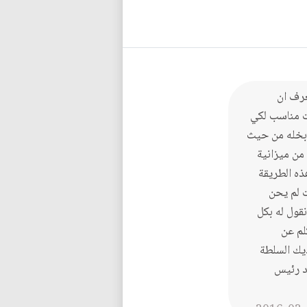
عرف ان
ت مناسب لكي
وبخله من حيث
 من ميزانية
ذه الطريقة
ت لم يحن
قول له بكل
لم عن
يك السلطة
رد رئيس