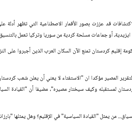
اكتشافات قد عززت بصور الأقمار الاصطناعية التي تظهر أدلة عل
ايزيدية، أو جماعات مسلحة كردية من سوريا وتركيا تعمل بالتنسيق 
ومة إقليم كردستان تمنع الآن السكان العرب الذين أجبروا على النز
لتقرير المصير مؤكدا ان "الاستفتاء لا يعني أن يعلن شعب كردستان
ستان لمستقبله وكيف سيختار مصيره"، مضيفا أن "القيادة السيا
سياق... من يمثل "القيادة السياسية" في الإقليم؟ وهل يمثلها "بارز