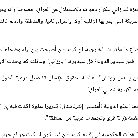
فزة لبارزاني لتكرار دعواته بالاستقلال عن العراق، خصوصا وانه يع
مربكة التي يمر بها الإقليم أولا، والعراق ثانيا، والمنطقة والعالم ثا
اع والمؤثرات الخارجية، ان كردستان أصبحت بين ليلة وضحاها دول
. فمن سيدير الدولة؟ هل سيديرها "بارزاني" وعائلته كما يحدث الان
مة "هيومن رايتس ووتش" العالمية لحقوق الإنسان تفاصيل مرعبة "حو
ة الكردية شمالي العراق".
ي (2016) اصدرت منظمة العفو الدولية (أمنستي إنترناشنال) تقريرا مطولا اكدت ف
ظمة لإزالة قرى وتجمعات عربية من المنطقة".
لقوات الحكومية في إقليم كردستان قد تكون ارتكبت جرائم حرب ف