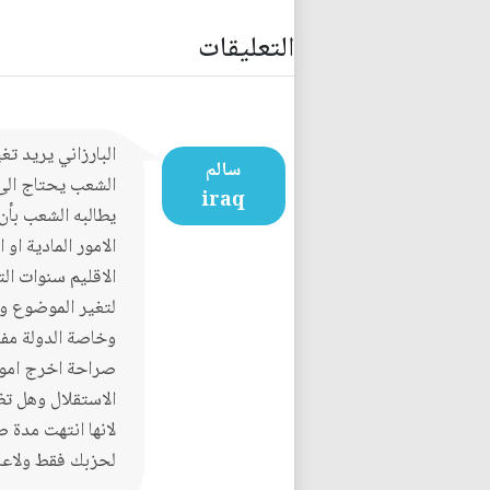
التعليقات
البارزاني يريد ت
سالم
الشعب يحتاج الى
iraq
يطالبه الشعب بأن
الامور المادية او
الاقليم سنوات ا
لتغير الموضوع وه
وخاصة الدولة مفل
صراحة اخرج اموال
الاستقلال وهل ت
لانها انتهت مدة 
لحزبك فقط ولاعلا