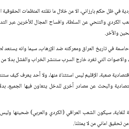
ة في ظل حكم بارزاني، الا من خلال ما نقلته المنظمات الحقوقية ا
شعب الكردي والتنحي عن السلطة، وافساح المجال للأخرين عبر التداو
حين والأخر.
حاسمة في تاريخ العراق ومعركته ضد الإرهاب، سيما وانه يستعد ل
 والاصوات التي تغرد خارج السرب ستنشر الخراب والفشل بدلا من ا
قتصادية صعبة، الإقليم ليس استثناءً منها، ولا أحد يعرف كيف ستن
قتصادية والبحث عن مصادر أخرى للدخل يتعاون فيها الجميع، بدلا
ة للغاية، سيكون الشعب العراقي (الكردي والعربي) ضحيتها وليس 
من تحقيق اماني من لا يمثلنا.