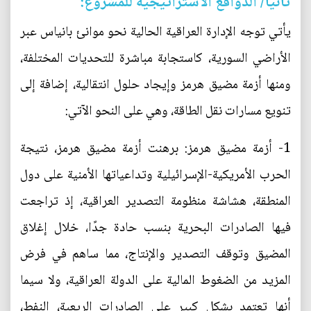
ثانيًا/ الدوافع الاستراتيجية للمشروع:
يأتي توجه الإدارة العراقية الحالية نحو موانئ بانياس عبر
الأراضي السورية، كاستجابة مباشرة للتحديات المختلفة،
ومنها أزمة مضيق هرمز وإيجاد حلول انتقالية، إضافة إلى
تنويع مسارات نقل الطاقة، وهي على النحو الآتي:
1- أزمة مضيق هرمز: برهنت أزمة مضيق هرمز، نتيجة
الحرب الأمريكية-الإسرائيلية وتداعياتها الأمنية على دول
المنطقة، هشاشة منظومة التصدير العراقية، إذ تراجعت
فيها الصادرات البحرية بنسب حادة جدًا، خلال إغلاق
المضيق وتوقف التصدير والإنتاج، مما ساهم في فرض
المزيد من الضغوط المالية على الدولة العراقية، ولا سيما
أنها تعتمد بشكل كبير على الصادرات الريعية، النفط،