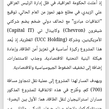
إذ أعلنت الحكومة العراقية، في ظل إدارة الرئيس العراقي
علي الزيدي، في مطلع شهر تموز من العام الحالي، توقيع
"اتفاقيات مبادئ" مع تحالف دولي ضخم يضم شركتي
شيفرون (Chevron) وكابيتال تي (Capital IT)
الأمريكيتين، وشركة (UCC Holding) القطرية، إذ يُعد
هذا المشروع ركيزة أساسية في تعزيز أمن الطاقة، وإعادة
هيكلة البنية التحتية الاقتصادية، وجذب الاستثمارات،
إضافة إلى تخفيف الضغوط الجيوسياسية والاقتصادية.
ويهدف المسار لهذا المشروع إلى عملية نقل تتجاوز مسافة
(700) كم، وطُرح في هذه الاتفاقية للمشروع المذكور
مساران استراتيجيان لنقل الطاقة، هما: الأول بين البصرة-
حديثة-كركوك باتجاه ميناء جيهان التركي، والثاني عبر