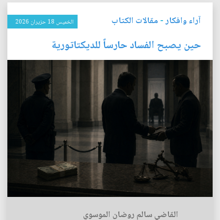
آراء وافكار
-
مقالات الكتاب
الخميس 18 حزيران 2026
حين يصبح الفساد حارساً للديكتاتورية
القاضي سالم روضان الموسوي