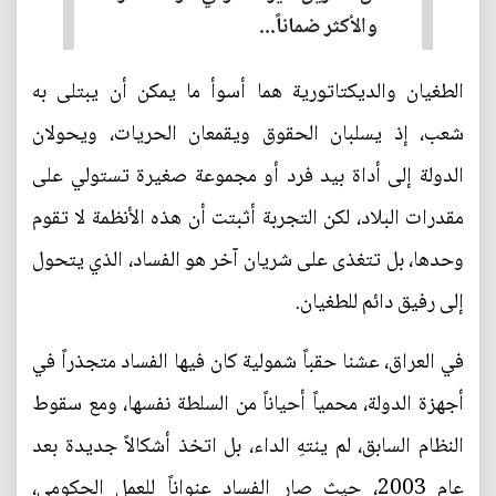
والأكثر ضماناً...
الطغيان والديكتاتورية هما أسوأ ما يمكن أن يبتلى به
شعب، إذ يسلبان الحقوق ويقمعان الحريات، ويحولان
الدولة إلى أداة بيد فرد أو مجموعة صغيرة تستولي على
مقدرات البلاد، لكن التجربة أثبتت أن هذه الأنظمة لا تقوم
وحدها، بل تتغذى على شريان آخر هو الفساد، الذي يتحول
إلى رفيق دائم للطغيان.
في العراق، عشنا حقباً شمولية كان فيها الفساد متجذراً في
أجهزة الدولة، محمياً أحياناً من السلطة نفسها، ومع سقوط
النظام السابق، لم ينتهِ الداء، بل اتخذ أشكالاً جديدة بعد
عام 2003، حيث صار الفساد عنواناً للعمل الحكومي،