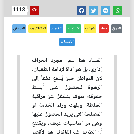
1118
العراق
فساد
ضرائب
الاستبداد
الطغيان
الدكتاتورية
المواطن
الخدمات
الفساد هنا ليس مجرد انحراف
إداري، بل هو أداة لإدامة الطغيان،
لان المواطن حين يُدفع دفعاً إلى
الرشوة للحصول على أبسط
حقوقه، سوف ينشغل عن مراقبة
السلطة، ويلهث وراء الخدمة او
المصلحة التي يريد الحصول عليها
وهي من اساسيات عيشه، ويقتنع
أن الطريق غير القانوني هو الأقصر