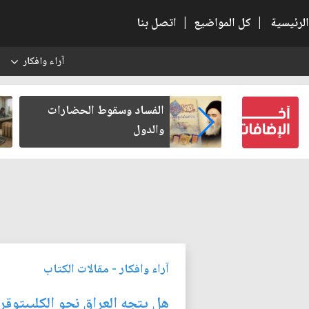
الرئيسية
|
كل المواضيع
|
اتصل بنا
آراء وافكار
س
بعين كتب لنفسه
الفساد وسقوط الحضارات
والدول
آراء وافكار
-
مقالات الكتاب
هل يتجه العراق نحو الكليبتوقر