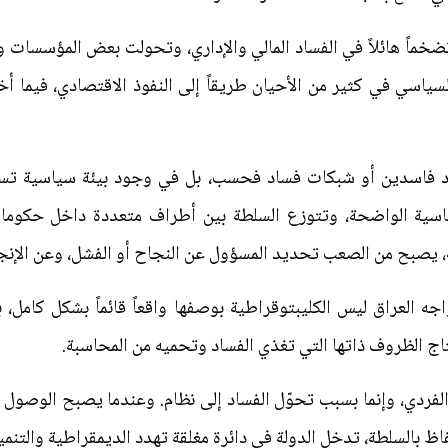
تضخماً هائلاً في الفساد المالي والإداري، وتحولت بعض المؤسسات 
السياسي في كثير من الأحيان طريقاً إلى النفوذ الاقتصادي، فيما 
ود فاسدين أو شبكات فساد فحسب، بل في وجود بيئة سياسية تسمح
اسية الواضحة، وتتوزع السلطة بين أطراف متعددة داخل حكومات
ءلة، يصبح من الصعب تحديد المسؤول عن النجاح أو الفشل، وعن الإنجا
ه العراق ليس الكليبتوقراطية بوصفها واقعاً قائماً بشكل كامل، ب
تاج الظروف ذاتها التي تغذي الفساد وتحميه من المحاسبة.
لفردي، وإنما بسبب تحوّل الفساد إلى نظام. وعندما يصبح الوصول إل
ظ بالسلطة، تدخل الدولة في دائرة مغلقة تهدد الديمقراطية والتنمي