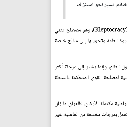
لغنائم تسير نحو استنزاف
من بين المصطلحات السياسية التي أخذت تتردد كثيراً في الدراسات المعاصرة مصطلح الكليبتوقراطية (Kleptocracy)، وهو مصطلح يعني
روة العامة وتحويلها إلى منافع خاصة
العالم، وإنما يشير إلى مرحلة أكثر
نية لمصلحة القوى المتحكمة بالسلطة
طية مكتملة الأركان، فالعراق ما زال
تعمل بدرجات مختلفة من الفاعلية. غير