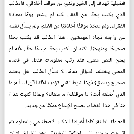
فضيلية تهدف إلى الخير وتنبع من موقف أخلاقي. فالطالب
الذي يكتب بحثًا عن الفقر، لكنه لم يشعر يومًا بمعاناة
الفقراء، ولم يتخذ موقفًا أخلاقيًا من الظلم، ولم يسأل نفسه
عن واجبه تجاه المهمشين... هذا الطالب قد يكتب بحثًا
صحيحًا ومنهجيًا، لكنه لن يكتب بحثًا مبدعًا حقًا. لأنه لم
يمنح النص معنى، فقد رتب معلومات فقط. في فضاء
المعنى يختلف السؤال تمامًا. لا نسأل الطالب: هل بحثك
صحيح ودقيق؟ فهذا شرط تقني تؤديه الآلة الآن. لنسأله: ما
الذي أضفته أنت؟ ما موقفك؟ ما معناك؟ ولماذا كتبت هذا؟
هنا في هذا الفضاء، يصبح الإبداع ممكنًا من جديد.
المعادلة الثالثة: كلما أغرقنا الذكاء الاصطناعي بالمعلومات،
اتسعت حاجتنا إلى الحكمة البشرية. وهو الفراغ الثالث