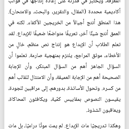
المعرفة، ويُختبر في قدرته على إعادة إنتاجها في قوالب
أكاديمية محددة (المقال، والتقرير، والبحث، والامتحان).
هذا المنطق أنتج أجيالاً من الخريجين الأكفاء. لكنه في
العمق أنتج شيئًا آخر، تعريفًا متواضعًا ضعيفًا للإبداع. لقد
تعلم الطلاب أن الإبداع هو إنتاج نص منظم، خالٍ من
الأخطاء، موثق المراجع، يلتزم بمنهجية صارمة. تعلموا أن
السؤال الجاهز أهم من السؤال المبتكر، وأن الإجابة
الصحيحة أهم من الإجابة العميقة، وأن الامتثال للقالب أهم
من كسره. وتحول الأساتذة، بدورهم، إلى مراقبين للجودة،
يقيسون النصوص بمقاييس كمّية، ويكافئون المحاكاة،
ويعاقبون الشذوذ.
وهكذا تدريجيًا مات الإبداع. لم يمت موتًا دراميًا، بل مات