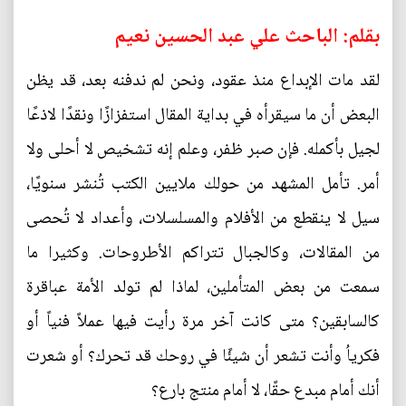
بقلم: الباحث علي عبد الحسين نعيم
لقد مات الإبداع منذ عقود، ونحن لم ندفنه بعد، قد يظن
البعض أن ما سيقرأه في بداية المقال استفزازًا ونقدًا لاذعًا
لجيل بأكمله. فإن صبر ظفر، وعلم إنه تشخيص لا أحلى ولا
أمر. تأمل المشهد من حولك ملايين الكتب تُنشر سنويًا،
سيل لا ينقطع من الأفلام والمسلسلات، وأعداد لا تُحصى
من المقالات، وكالجبال تتراكم الأطروحات. وكثيرا ما
سمعت من بعض المتأملين، لماذا لم تولد الأمة عباقرة
كالسابقين؟ متى كانت آخر مرة رأيت فيها عملاً فنياً أو
فكرياُ وأنت تشعر أن شيئًا في روحك قد تحرك؟ أو شعرت
أنك أمام مبدع حقًا، لا أمام منتج بارع؟