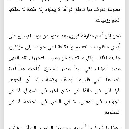
معلومة تغرقنا بها تخلق فراغًا لا يملؤه إلا حكمة لا تملكها
الخوارزميات.
نحن إذن أمام مفارقة كبرى، بعد عقود من موت الإبداع على
أيدي منظومات التعليم والثقافة التي حولتنا إلى مؤلفين،
جاءت الآلة – بكل ما تثيره من رعب – لتحررنا. لقد انتهى
عصر المؤلف لكي يبدأ عصر المبدع. أزاحت عنا لعنة
الصناعة التي ظنناها إبداعًا، وكشفت لنا أن الجوهر
الإنساني كان دائمًا في مكان آخر، في السؤال، لا في
الجواب. في المعنى، لا في النص. في الحكمة، لا في
المعلومة.
وهذا بالضبط ما أسميه مستعيرًا المفهوم القرآني، فضاء