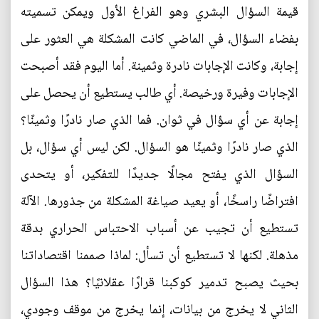
قيمة السؤال البشري وهو الفراغ الأول ويمكن تسميته
بفضاء السؤال، في الماضي كانت المشكلة هي العثور على
إجابة، وكانت الإجابات نادرة وثمينة. أما اليوم فقد أصبحت
الإجابات وفيرة ورخيصة. أي طالب يستطيع أن يحصل على
إجابة عن أي سؤال في ثوان. فما الذي صار نادرًا وثمينًا؟
الذي صار نادرًا وثمينًا هو السؤال. لكن ليس أي سؤال، بل
السؤال الذي يفتح مجالًا جديدًا للتفكير، أو يتحدى
افتراضًا راسخًا، أو يعيد صياغة المشكلة من جذورها. الآلة
تستطيع أن تجيب عن أسباب الاحتباس الحراري بدقة
مذهلة. لكنها لا تستطيع أن تسأل: لماذا صممنا اقتصاداتنا
بحيث يصبح تدمير كوكبنا قرارًا عقلانيًا؟ هذا السؤال
الثاني لا يخرج من بيانات، إنما يخرج من موقف وجودي،