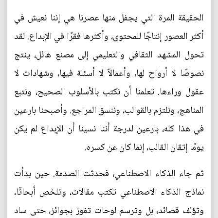
الحقيقة المرة التي يجفل منها عصرنا هي إننا نعيش في
أكثر العصور إنتاجًا للمحتوى، وأكثرها فقرًا في الإبداع. لقد
تحول المشهد الثقافي والتعليمي إلى مصنع هائل، ينتج
نصوصًا لا أرواح لها، وأعمالاً لا أسئلة فيها، وشهادات لا
عقول وراءها. تعلمنا أن نكتب بالأسلوب الصحيح، ونتبع
المناهج، ونلتزم بالقوالب، وننسق المراجع. وأصبحنا بارعين
في هذا كله، بارعين لدرجة أننا نسينا أن الإبداع لم يكن
يومًا إتقان القالب، إنما كان عن كسره.
ثم جاء الذكاء الاصطناعي، فحدثت الصدمة. حين بدأت
نماذج الذكاء الاصطناعي تكتب مقالات، وتلخص أبحاثًا،
وتؤلف قصائد، بل وترسم لوحات تفوز بجوائز، حتى ساد