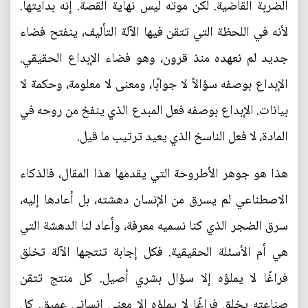
الضربة القاضية. لكن موته ليس نهاية القصة. إنه بدايتها.
لأنه في اللحظة التي تتقن فيها الآلة التأليف، ينفتح فضاء
جديد لم نعهده منذ قرون، وهو فضاء الإبداع الحقيقي.
الإبداع بوصفه سؤالاً لا جوابًا، ومعنى لا معلومة، وحكمة لا
بيانات. الإبداع بوصفه فعل المبدع الذي ينفخ من روحه في
المادة، لا فعل الناسخ الذي يعيد ترتيب ما قيل.
هذا هو جوهر الأطروحة التي يقدمها هذا المقال، فالذكاء
الاصطناعي لم يسرق من الإنسان دهشته، بل أعادها إليه،
سرق الضجر الذي كنا نسميه معرفة، وأعاد لنا الدهشة التي
هي أم الأسئلة الحقيقية. فكل إجابة تنتجها الآلة تخلق
فراغًا لا يملؤه إلا سؤال بشري أصيل. كل منتج تتقن
صناعته يخلق فراغًا لا يملؤه إلا معنى إنساني عميق. كل