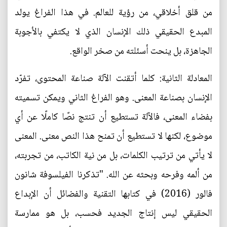
من قلق أخلاقي، من رؤية للعالم. في هذا الفراغ يولد
المبدع الحقيقي ذلك الإنسان الذي لا يكتفي بالأجوبة
الجاهزة، بل ينحت أسئلته من صخر الواقع.
المعادلة الثانية: كلما أتقنت الآلة صناعة المحتوى، تفرّد
الإنسان بصناعة المعنى. وهو الفراغ الثاني ويمكن تسميته
بفضاء المعنى، فالآلة تستطيع أن تنتج نصًا كاملًا عن أي
موضوع، لكنها لا تستطيع أن تمنح هذا النص معنى. المعنى
لا يأتي من ترتيب الكلمات، بل من نية الكاتب، من تجربته،
من ألمه وفرحه وبحثه عن الله. "تذكرنا الفيلسوفة شانون
فالور (2016) في كتابها التقنية والفضائل أن الإبداع
الحقيقي ليس إنتاج الجديد فحسب، بل هو ممارسة