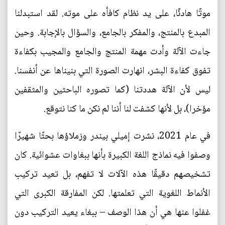
موتًا هادئًا، على يد نظام كافأه على موته. لقد استبدلنا
المبدع بالمنتج، والمفكر بالجامع، والسؤال بالإجابة. وحين
جاءت الآلة وأدت مهمة المنتج والجامع والمجيب بكفاءة
تفوق كفاءة البشر، انهارت الصورة التي بنيناها عن أنفسنا.
ليس لأن الآلة هددتنا (كما تصوره الباحثين والمثقفين
مؤخرا)، بل لأنها كشفت لنا أننا لم نكن ما كنا نتوقع.
في عام 2021، نشرت إميلي بيندر وزملاؤها بحثًا شهيرًا
وصفوا فيه نماذج اللغة الكبيرة بأنها ببغاوات عشوائية. كان
تشخيصهم دقيقًا هذه الآلات لا تفهم، بل تعيد تركيب
الأنماط اللغوية التي تعلمتها. لكن المفارقة الكبرى التي
غفلوا عنها هي أن هذا الوصف – ببغاء يعيد التركيب دون