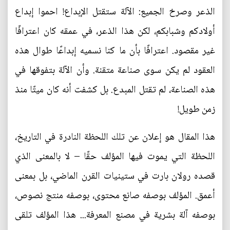
الذعر وصرخ الجميع: الآلة ستقتل الإبداع! احموا إبداع
أولادكم وشبابكم، لكن هذا الذعر، في عمقه كان اعترافًا
غير مقصود. اعترافًا بأن ما كنا نسميه إبداعًا طوال هذه
العقود لم يكن سوى صناعة متقنة. وأن الآلة بتفوقها في
هذه الصناعة، لم تقتل المبدع. بل كشفت أنه كان ميتًا منذ
زمن طويل!
هذا المقال هو إعلان عن تلك اللحظة النادرة في التاريخ،
اللحظة التي يموت فيها المؤلف حقًا – لا بالمعنى الذي
قصده رولان بارت في ستينيات القرن الماضي، بل بمعنى
أعمق. المؤلف بوصفه صانع محتوى، بوصفه منتج نصوص،
بوصفه آلة بشرية في مصنع المعرفة... هذا المؤلف تلقى