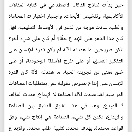
حين بدأت نماذج الذكاء الاصطناعي في كتابة المقالات
الأكاديمية، وتلخيص الأبحاث، واجتياز اختبارات المحاماة
والطب، سادت موجة من الذعر في الأوساط التعليمية. فهل
كان هذا الذعر على الإبداع حقًا؟ أم كان على شيء آخر؟
لنكن صريحين، ما هددته الآلة لم يكن قدرة الإنسان على
التفكير العميق، أو على طرح الأسئلة الوجودية، أو على
خلق معنى من تجربته الحية. ما هددته الآلة كان قدرة
الإنسان على إنتاج نصوص مقولبة تفي بمتطلبات المساقات
الدراسية. لقد هددت الآلة الصناعة لا الإبداع. هددت المؤلف
لا المبدع. وهنا في هذا الفارق الدقيق بين الصناعة
والإبداع، يكمن كل شيء، الصناعة هي إنتاج شيء وفق
قواعد محددة، بهدف محدد، لتلبية طلب محدد. والإبداع