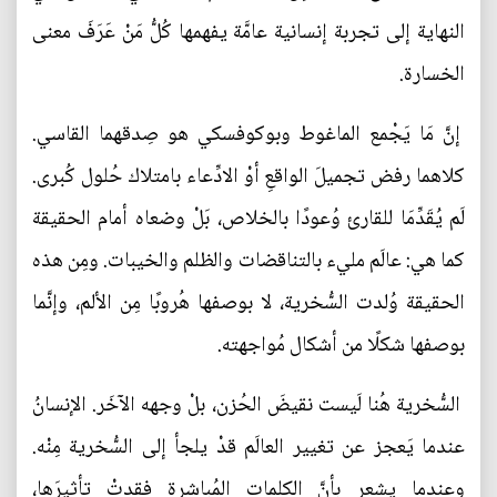
النهاية إلى تجربة إنسانية عامَّة يفهمها كُلُّ مَنْ عَرَفَ معنى
الخسارة.
إنَّ مَا يَجْمع الماغوط وبوكوفسكي هو صِدقهما القاسي.
كلاهما رفض تجميلَ الواقعِ أوْ الادِّعاء بامتلاك حُلول كُبرى.
لَم يُقَدِّمَا للقارئ وُعودًا بالخلاص، بَلْ وضعاه أمام الحقيقة
كما هي: عالَم مليء بالتناقضات والظلم والخيبات. ومِن هذه
الحقيقة وُلدت السُّخرية، لا بوصفها هُروبًا مِن الألم، وإنَّما
بوصفها شكلًا من أشكال مُواجهته.
السُّخرية هُنا لَيست نقيضَ الحُزن، بلْ وجهه الآخَر. الإنسانُ
عندما يَعجز عن تغيير العالَم قدْ يلجأ إلى السُّخرية مِنْه.
وعندما يشعر بأنَّ الكلمات المُباشرة فقدتْ تأثيرَها،