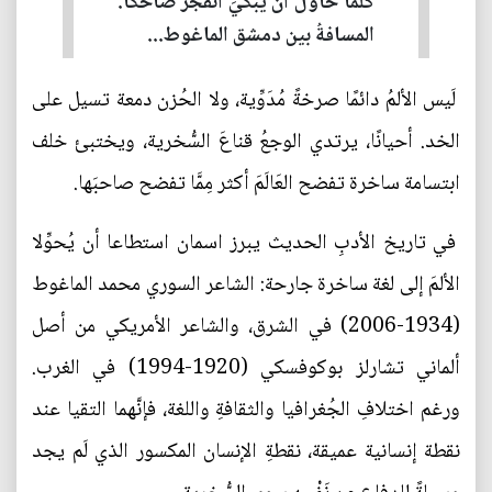
كُلَّمَا حاولَ أن يَبكيَ انفجرَ ضاحكًا.
المسافةُ بين دمشق الماغوط...
لَيس الألمُ دائمًا صرخةً مُدَوِّية، ولا الحُزن دمعة تسيل على
الخد. أحيانًا، يرتدي الوجعُ قناعَ السُّخرية، ويختبئ خلف
ابتسامة ساخرة تفضح العَالَمَ أكثر مِمَّا تفضح صاحبَها.
في تاريخ الأدبِ الحديث يبرز اسمان استطاعا أن يُحوِّلا
الألمَ إلى لغة ساخرة جارحة: الشاعر السوري محمد الماغوط
(1934-2006) في الشرق، والشاعر الأمريكي من أصل
ألماني تشارلز بوكوفسكي (1920-1994) في الغرب.
ورغم اختلافِ الجُغرافيا والثقافةِ واللغة، فإنَّهما التقيا عند
نقطة إنسانية عميقة، نقطةِ الإنسان المكسور الذي لَم يجد