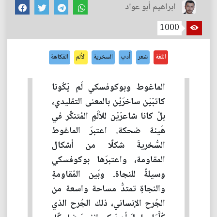
ابراهيم أبو عواد
1000
اللغة
شعر
أدب
السخرية
الألم
الفكاهة
الماغوط وبوكوفسكي لَم يَكُونا
كاتبَيْن ساخرَيْن بالمعنى التقليدي،
بلْ كانا شاعرَيْن للألَمِ المُتنكِّر في
هَيئة ضحكة. اعتبرَ الماغوط
السُّخريةَ شكلًا من أشكال
المقاومة، واعتبرَها بوكوفسكي
وسيلةً للنجاة. وبَين المُقاومةِ
والنجاةِ تمتدُّ مساحة واسعة من
الجُرح الإنساني، ذلك الجُرح الذي