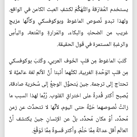
يستخدم المُفارَقةَ والتَّهَكُّمَ لكشفِ العبث الكامن في الواقع.
ولهذا تبدو نُصوص الماغوط وبوكوفسكي وكأنَّها مزيج
غريب من الضحكِ والبكاء، والمَرارةِ والمُتعة، واليأسِ
والرغبةِ المستمرة في قَول الحقيقة.
كَتَبَ الماغوط مِن قلبِ الخَوف العربي، وكَتَبَ بوكوفسكي
مِن قلبِ الوَحْدةِ الغربية، لكنَّهما أثبتا أنَّ الألم لغة عالميَّة لا
تحتاج إلى ترجمة. حِينَ يَتحوَّل الوجعُ إلى سُخرية صادقة،
يُصبح أكثر قُدرةً على اختراقِ القلوب. رُبَّما لهذا السبب ما
زالتْ نُصوصهما حَيَّةً حتى اليوم، لأنَّها لا تتحدَّث عن زمن
مُحدَّد، أوْ مكان مُحدَّد، بلْ عن الإنسانِ حِينَ يكتشف أنَّ
العالَم أقل عدالةً مِمَّا حَلُمَ، وأكثر قَسوةً مِمَّا تَوَقَّعَ.