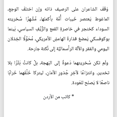
وَقَفَ الشاعران على الرصيف ذاته وإن اختلفَ الوجع،
الماغوط يَعتصر خَيبات أُمَّة بأكملها، مُشْهِرًا سُخريته
السوداء كخنجر في خاصرةِ القمع والزَّيْفِ السياسي، بَينما
بوكوفسكي يَمضغ قذارةَ الهامشِ الأمريكي، مُحَوِّلًا الخِذلان
اليومي والفقر والآلَة الرأسماليَّة إلى نُكتة جارحة.
ولَم تكن سُخريتهما دَعوةً إلى البَهجة، بلْ كانتْ بَتْرًا بلا
تخدير، وانتزاعًا لآخِرِ جُذورِ الأمان، ليتركا خَلْفَهما خَرابًا
ناصعًا لا يَصلح للعَودة.
* كاتب من الأردن