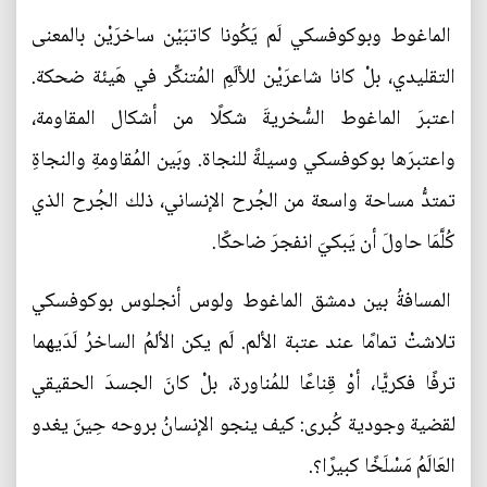
الماغوط وبوكوفسكي لَم يَكُونا كاتبَيْن ساخرَيْن بالمعنى
التقليدي، بلْ كانا شاعرَيْن للألَمِ المُتنكِّر في هَيئة ضحكة.
اعتبرَ الماغوط السُّخريةَ شكلًا من أشكال المقاومة،
واعتبرَها بوكوفسكي وسيلةً للنجاة. وبَين المُقاومةِ والنجاةِ
تمتدُّ مساحة واسعة من الجُرح الإنساني، ذلك الجُرح الذي
كُلَّمَا حاولَ أن يَبكيَ انفجرَ ضاحكًا.
المسافةُ بين دمشق الماغوط ولوس أنجلوس بوكوفسكي
تلاشتْ تمامًا عند عتبة الألم. لَم يكن الألمُ الساخرُ لَدَيهما
ترفًا فكريًّا، أوْ قِناعًا للمُناورة، بلْ كانَ الجسدَ الحقيقي
لقضية وجودية كُبرى: كيف ينجو الإنسانُ بروحه حِينَ يغدو
العَالَمُ مَسْلَخًا كبيرًا؟.