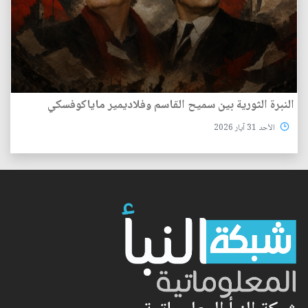
النبرة الثورية بين سميح القاسم وفلاديمير ماياكوفسكي
الأحد 31 آيار 2026