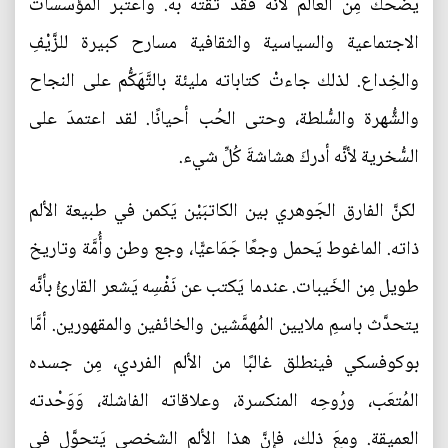
يضحك مِن العالَم لأنَّه فَقَدَ ثقته به. واعتبرَ المؤسسات
الاجتماعية والسياسية والثقافية مسارح كبيرة للزَّيْفِ
والخِداع. لذلك جاءتْ كتاباته مليئة بالتَّهَكُّم على النجاح
والشُّهرة والسُّلطة، وحتى الحُب أحيانًا. لقد اعتمدَ على
السُّخرية لأنَّه أدركَ هشاشةَ كُلِّ شيء.
لكنَّ الفارق الجَوهري بين الكاتبَيْن يَكمن في طبيعة الألم
ذاته. الماغوط يَحمل وجعًا جَمَاعيًّا، وجع وطن وأُمَّة وتاريخ
طويل مِن الخَيبات. عندما يَكتب عن نَفْسِه يَشعر القارئُ بأنَّه
يتحدَّث باسمِ ملايين المُهمَّشين والخائفين والمقهورين. أمَّا
بوكوفسكي فينطلق غالبًا من الألم الفردي، مِن جسده
المُتعَب، ورُوحِه المنكسرة، وعلاقاته الفاشلة، وَوَحْدته
العميقة. ومعَ ذلك، فإنَّ هذا الألم الشخصي يَتحوَّل في