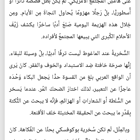
على هامشِ المجتمع الأمريكي. لَم يكن بَطَلُ قصصه ثائرًا أوْ
أُسطوريًّا، بلْ رَجلًا مهزومًا يُحاول النجاةَ مِن الأيام. ومِن
خِلال هذه الهزيمة اليومية صَنَعَ أدبًا ساخرًا يكشف زَيْفَ
الأحلامِ الكُبرى التي يبيعها المجتمعُ لأفراده.
السُّخريةُ عند الماغوط لَيست ترفًا أدبيًّا، بلْ وسيلة للبقاء.
إنَّها صرخة خافتة ضِد الاستبداد والخوف والفقر. كانَ يَرى
أن الواقع العربي بلغ من القسوة حدًّا يَجعل البكاءَ وَحْدَه
عاجزًا عن التعبير، لذلك اختارَ الضحكَ المُر. عندما يَسخر
من السُّلطة أو الشعاراتِ أو الهزائمِ، فإنَّه لا يبحث عن النُّكتة
بِقَدْرِ ما يبحث عن الحقيقة المختبئة خلف الأقنعة.
وبالمِثْل، لَم تكن سُخرية بوكوفسكي بحثًا عن الفُكاهة. كانَ