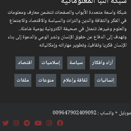
شبكة النبأ المعلوماتية
شبكة واسعة متعددة الأبواب والصفحات تتضمن معارف ومعلومات
في الفكر والثقافة والدين والتراث والسياسة والاقتصاد والاجتماع
والعلوم وغيرها، تتمثل في صحيفة الكترونية يومية شاملة..
وتهدف إلى الدفاع عن حقوق الإنسان ونشر الوعي والدعوة إلى بناء
الإنسان فكريا وثقافيا، وتطوير مهاراته وإمكانياته
آراء وافكار
سياسة
إسلاميات
اقتصاد
إنسانيات
ثقافة وإعلام
منوعات
ملفات
موبايل + واتساب : 009647902409092