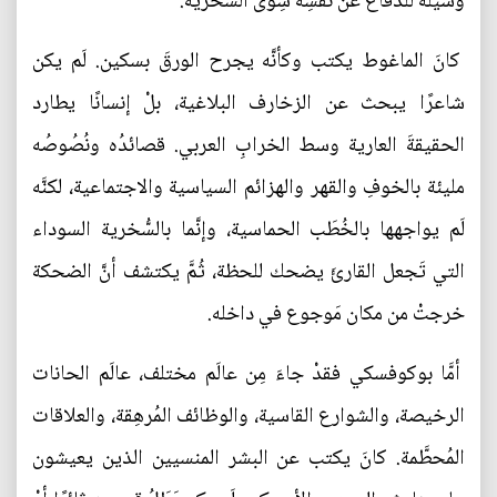
وسيلةً للدفاع عن نَفْسِه سِوى السُّخرية.
كانَ الماغوط يكتب وكأنَّه يجرح الورقَ بسكين. لَم يكن
شاعرًا يبحث عن الزخارف البلاغية، بلْ إنسانًا يطارد
الحقيقةَ العارية وسط الخرابِ العربي. قصائدُه ونُصُوصُه
مليئة بالخوفِ والقهر والهزائم السياسية والاجتماعية، لكنَّه
لَم يواجهها بالخُطَب الحماسية، وإنَّما بالسُّخرية السوداء
التي تَجعل القارئَ يضحك للحظة، ثُمَّ يكتشف أنَّ الضحكة
خرجتْ من مكان مَوجوع في داخله.
أمَّا بوكوفسكي فقدْ جاءَ مِن عالَم مختلف، عالَم الحانات
الرخيصة، والشوارع القاسية، والوظائف المُرهِقة، والعلاقات
المُحطَّمة. كانَ يكتب عن البشر المنسيين الذين يعيشون