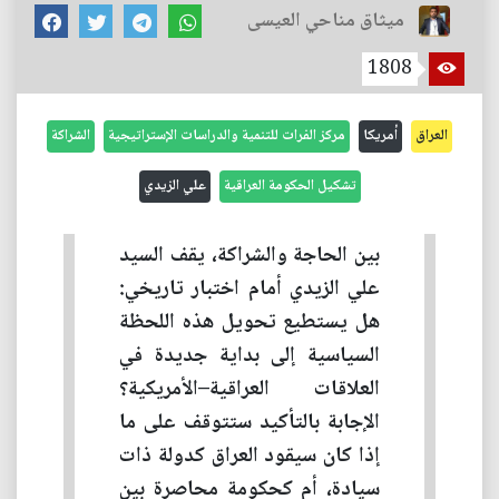
ميثاق مناحي العيسى
1808
العراق
أمريكا
مركز الفرات للتنمية والدراسات الإستراتيجية
الشراكة
تشكيل الحكومة العراقية
علي الزيدي
بين الحاجة والشراكة، يقف السيد
علي الزيدي أمام اختبار تاريخي:
هل يستطيع تحويل هذه اللحظة
السياسية إلى بداية جديدة في
العلاقات العراقية–الأمريكية؟
الإجابة بالتأكيد ستتوقف على ما
إذا كان سيقود العراق كدولة ذات
سيادة، أم كحكومة محاصرة بين