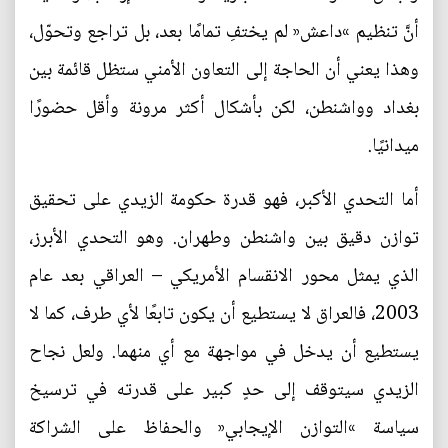
أنَّ تنظيم »داعش« لم يختفِ تمامًا بعد، بل تراجع وتحوّل،
وهذا يعني أن الحاجة إلى التعاون الأمني ستظل قائمة بين
بغداد وواشنطن، لكن بأشكال أكثر مرونة وأقل حضورًا
ميدانيًا.
أما التحدي الأكبر، فهو قدرة حكومة الزيدي على تحقيق
توازن دقيق بين واشنطن وطهران. وهو التحدي الأبرز،
الذي يمثل محور الانقسام الأمريكي – العراقي بعد عام
2003، فالعراق لا يستطيع أن يكون تابعًا لأي طرف، كما لا
يستطيع أن يدخل في مواجهة مع أي منهما. ولعل نجاح
الزيدي سيتوقف إلى حدٍ كبير على قدرته في ترسيخ
سياسة »التوازن الإيجابي« والحفاظ على الشراكة