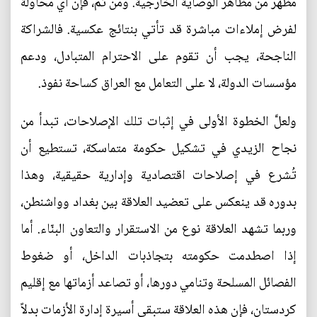
مظهر من مظاهر الوصاية الخارجية. ومن ثمَّ، فإن أي محاولة
لفرض إملاءات مباشرة قد تأتي بنتائج عكسية. فالشراكة
الناجحة، يجب أن تقوم على الاحترام المتبادل، ودعم
مؤسسات الدولة، لا على التعامل مع العراق كساحة نفوذ.
ولعلَّ الخطوة الأولى في إثبات تلك الإصلاحات، تبدأ من
نجاح الزيدي في تشكيل حكومة متماسكة، تستطيع أن
تُشرع في إصلاحات اقتصادية وإدارية حقيقية، وهذا
بدوره قد ينعكس على تعضيد العلاقة بين بغداد وواشنطن،
وربما تشهد العلاقة نوع من الاستقرار والتعاون البنّاء. أما
إذا اصطدمت حكومته بتجاذبات الداخل، أو ضغوط
الفصائل المسلحة وتنامي دورها، أو تصاعد أزماتها مع إقليم
كردستان، فإن هذه العلاقة ستبقى أسيرة إدارة الأزمات بدلاً