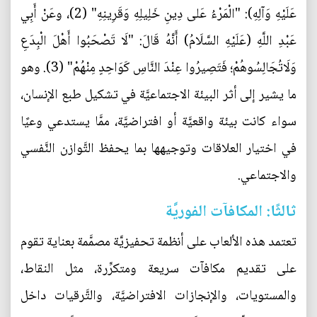
عَلَيْهِ وَآلِهِ): "الْمَرْءُ عَلى دِينِ خَلِيلِهِ وَقَرِينِهِ" (2)، وعَنْ أَبِي
عَبْدِ اللَّهِ (عَلَيْهِ السَّلَامُ) أَنَّهُ قَالَ: "لَا تَصْحَبُوا أَهْلَ الْبِدَعِ
وَلَاتُجَالِسُوهُمْ؛ فَتَصِيرُوا عِنْدَ النَّاسِ كَوَاحِدٍ مِنْهُمْ" (3). وهو
ما يشير إلى أثر البيئة الاجتماعيَّة في تشكيل طبع الإنسان،
سواء كانت بيئة واقعيَّة أو افتراضيَّة، ممَّا يستدعي وعيًا
في اختيار العلاقات وتوجيهها بما يحفظ التَّوازن النَّفسي
والاجتماعي.
ثالثًا: المكافآت الفوريَّة
تعتمد هذه الألعاب على أنظمة تحفيزيَّة مصمَّمة بعناية تقوم
على تقديم مكافآت سريعة ومتكرِّرة، مثل النقاط،
والمستويات، والإنجازات الافتراضيَّة، والتَّرقيات داخل