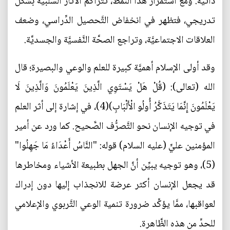
ذاتيَّة. ومع استمرار هذا النَّمط، تتراكم الآثار السلبيَّة بشكل
تدريجي، فتظهر في انخفاض التَّحصيل الدِّراسي، وضعف
العلاقات الاجتماعيَّة، وتراجع الصحَّة النَّفسيَّة والجسديَّة.
وقد أولى الإسلام أهميَّة كبيرة للعلم والوعي والبصيرة؛ قال
الله (تعالى): (قُلْ هَلْ يَسْتَوِي الَّذِينَ يَعْلَمُونَ وَالَّذِينَ لَا
يَعْلَمُونَ إِنَّمَا يَتَذَكَّرُ أُولُو الْأَلْبَابِ)(4)، في إشارة إلى أثر العلم
في توجيه الإنسان نحو التَّصرُّف الصَّحيح. كما ورد عن أمير
المؤمنين عليٍّ (عليه السلام) قوله: "النَّاسُ أَعْدَاءُ مَا جَهِلُوا"
(5)، وهو توجيه يبيِّن أنَّ الجهل بطبيعة الأشياء ومخاطرها
قد يجعل الإنسان أكثر عرضة للانجذاب إليها دون إدراك
لعواقبها، ممَّا يؤكِّد ضرورة تنمية الوعي التَّربوي والإعلامي
للحدِّ من هذه الظَّاهرة.