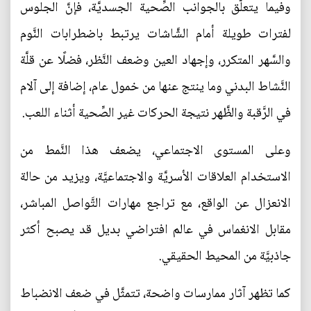
وفيما يتعلَّق بالجوانب الصِّحية الجسديَّة، فإنَّ الجلوس
لفترات طويلة أمام الشَّاشات يرتبط باضطرابات النَّوم
والسَّهر المتكرر، وإجهاد العين وضعف النَّظر، فضلًا عن قلَّة
النَّشاط البدني وما ينتج عنها من خمول عام، إضافة إلى آلام
في الرَّقبة والظَّهر نتيجة الحركات غير الصِّحية أثناء اللعب.
وعلى المستوى الاجتماعي، يضعف هذا النَّمط من
الاستخدام العلاقات الأسريَّة والاجتماعيَّة، ويزيد من حالة
الانعزال عن الواقع، مع تراجع مهارات التَّواصل المباشر،
مقابل الانغماس في عالم افتراضي بديل قد يصبح أكثر
جاذبيَّة من المحيط الحقيقي.
كما تظهر آثار ممارسات واضحة، تتمثَّل في ضعف الانضباط