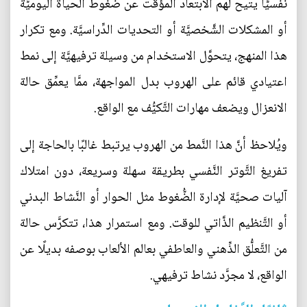
نفسيًّا يتيح لهم الابتعاد المؤقت عن ضغوط الحياة اليوميَّة
أو المشكلات الشَّخصيَّة أو التحديات الدِّراسيَّة. ومع تكرار
هذا المنهج، يتحوَّل الاستخدام من وسيلة ترفيهيَّة إلى نمط
اعتيادي قائم على الهروب بدل المواجهة، ممَّا يعمِّق حالة
الانعزال ويضعف مهارات التَّكيُّف مع الواقع.
ويُلاحظ أنَّ هذا النَّمط من الهروب يرتبط غالبًا بالحاجة إلى
تفريغ التَّوتر النَّفسي بطريقة سهلة وسريعة، دون امتلاك
آليات صحيَّة لإدارة الضُّغوط مثل الحوار أو النَّشاط البدني
أو التَّنظيم الذَّاتي للوقت. ومع استمرار هذا، تتكرَّس حالة
من التَّعلُّق الذِّهني والعاطفي بعالم الألعاب بوصفه بديلًا عن
الواقع، لا مجرَّد نشاط ترفيهي.