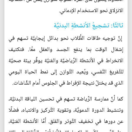
الانزلاق نحو الاستخدام الإدماني.
ثالثًا: تشجيعُ الأنشطةِ البدنيَّة
إنَّ توجيه طاقات الطُّلاب نحو بدائل إيجابيَّة تسهم في
إشغال الوقت بما ينفع الجسد والعقل معًا. فتكثيف
الانخراط في الأنشطة الرِّياضيَّة والفنيَّة يوفِّر بيئة صحيَّة
للتَّفريغ النَّفسي، ويُعيد التَّوازن إلى نمط الحياة اليومي
الذي قد يختلّ نتيجة الإفراط في الجلوس أمام الشَّاشات.
كما أنَّ ممارسة الرِّياضة تسهم في تحسين اللياقة البدنيَّة،
وتنشيط الدورة الدمويَّة، وتقوية التَّركيز والانتباه، فضلًا
عن دورها في تخفيف التَّوتر والقلق. أمَّا الأنشطة الفنيَّة،