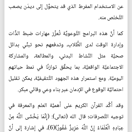
عن الاستخدام المفرط الذي قد يتحوَّل إلى ديدَن يصعب
التَّخلص منه.
كما أنَّ هذه البرامج التَّوعويَّة تُعزِّز مهارات ضبط الذَّات
وإدارة الوقت لدى الطُّلاب، وتدفعهم نحو تبنِّي بدائل
صحيَّة مثل النَّشاط البدني، والمطالعة، والمشاركة
الاجتماعيَّة الواقعيَّة، بما يحقِّق توازنًا في نمط حياتهم
اليوميَّة. ومع استمرار هذه الجهود التَّثقيفيَّة، يمكن تقليل
احتماليَّة الوقوع في الإدمان عبر بناء وعي وقائي مبكر.
وقد أكَّد القرآن الكريم على أهميَّة العلم والمعرفة في
توجيه التَّصرفات؛ قال الله (تعالى): (إِنَّمَا يَخْشَى اللَّهَ مِنْ
عِبَادِهِ الْعُلَمَاءُ إِنَّ اللَّهَ عَزِيزٌ غَفُورٌ)(6)، في إشارة إلى أنَّ