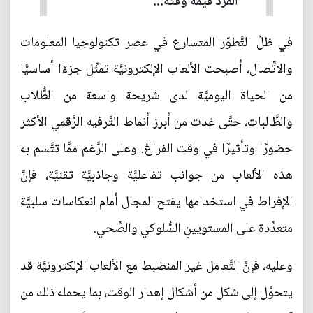
الفرد قيمة وقته...
في ظلِّ التَّطوّر المتسارع في عصر تكنولوجيا المعلومات
والاتِّصال، أصبحت الألعاب الإلكترونيَّة تمثِّل جزءًا أساسيًّا
من الحياة اليوميَّة لدى شريحة واسعة من الطُّلاب
والطَّالبات، حتَّى غدت من أبرز أنماط التَّرفيه الرَّقمي الأكثر
حضورًا وتأثيرًا في وقت الفراغ. وعلى الرَّغم ممَّا تتَّسم به
هذه الألعاب من جوانب تفاعليَّة وجاذبيَّة تقنيَّة، فإنَّ
الإفراط في استخدامها يفتح المجال أمام انعكاسات سلبيَّة
متعدِّدة على المستويينِ السُّلوكي والصِّحي.
وعليه، فإنَّ التَّعامل غير المنضبط مع الألعاب الإلكترونيَّة قد
يتحوَّل إلى شكل من أشكال إهدار الوقت، بما يحمله ذلك من