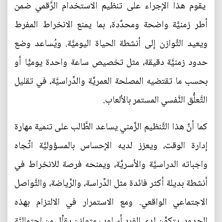
يقوم هذا الإجراء على تنظيم الاستخدام الرَّقمي ضمن
أطر زمنيَّة واضحة ومحدَّدة، بما يمنع الانخراط المفرط
ويعيد التَّوازن إلى أنشطة الحياة اليوميَّة. ويُساعد وضع
حدود زمنيَّة دقيقة، مثل تخصيص ساعة واحدة يوميًّا أو
بحسب ما تقتضيه المصلحة العمريَّة والدِّراسيَّة، في تقليل
التَّعلُّق النَّفسي المستمر بالألعاب.
كما أنَّ هذا التَّنظيم الزَّمني يساعد الطَّالب على تنمية مهارة
إدارة الوقت، ويعزز لديه الإحساس بالمسؤوليَّة اتِّجاه
واجباته الدراسيَّة والأسريَّة، ويمنحه فرصة للانخراط في
أنشطة بديلة أكثر فائدة مثل الدِّراسة، والرِّياضة، والتَّواصل
الاجتماعي الواقعي. ومع الاستمرار في الالتزام بهذه
الحدود، يتكوَّن لدى الفرد أسلوب متوازن يقلِّل من احتماليَّة