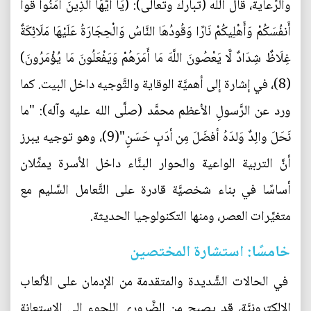
والرِّعاية، قال الله (تبارك وتعالى): (يَا أَيُّهَا الَّذِينَ آمَنُوا قُوا
أَنفُسَكُمْ وَأَهْلِيكُمْ نَارًا وَقُودُهَا النَّاسُ وَالْحِجَارَةُ عَلَيْهَا مَلَائِكَةٌ
غِلَاظٌ شِدَادٌ لَّا يَعْصُونَ اللَّهَ مَا أَمَرَهُمْ وَيَفْعَلُونَ مَا يُؤْمَرُونَ)
(8)، في إشارة إلى أهميَّة الوقاية والتَّوجيه داخل البيت. كما
ورد عن الرَّسولِ الأعظم محمَّد (صلَّى الله عليه وآله): "ما
نَحَلَ والِدٌ وَلدَهُ أفضَلَ مِن أدَبٍ حَسَنٍ"(9)، وهو توجيه يبرز
أنَّ التربية الواعية والحوار البنَّاء داخل الأسرة يمثِّلان
أساسًا في بناء شخصيَّة قادرة على التَّعامل السَّليم مع
متغيِّرات العصر، ومنها التكنولوجيا الحديثة.
خامسًا: استشارة المختصين
في الحالات الشَّديدة والمتقدمة من الإدمان على الألعاب
الإلكترونيَّة، قد يصبح من الضَّروري اللجوء إلى الاستعانة