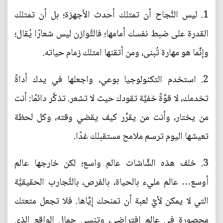
1. ليس النَّجاح أن تمتلك أحدث الأجهزة؛ بل أن تمتلك
القدرة على ضبط نفسك أمامها؛ فالتَّوازن ليس شعارًا يُقال؛
وإنَّما هو مهارة تُبنى، ومن أتقنها امتلك زمام حياته.
2. استخدم التكنولوجيا بوعي، واجعلها في يدك أداةً
تخدمك، لا قوَّةً خفيَّة تقودك حيث لا تشعر. تذكَّر دائمًا: أنت
من يختار، وأنت من يقرِّر كيف يقضي وقته، وكل لحظة
تعيشها اليوم ترسم ملامح مستقبلك غدًا.
3. خلف هذه الشَّاشات عالم واسع؛ لكن خارجها عالم
أوسع… عالم مليء بالحياة، بالفرص، بالتَّجارب الحقيقيَّة
التي لا يمكن لأيِّ لعبة أن تمنحك إيَّاها. فلا تجعل متعتك
محصورة في عالم افتراضي، وتنسى جمال الواقع الذي