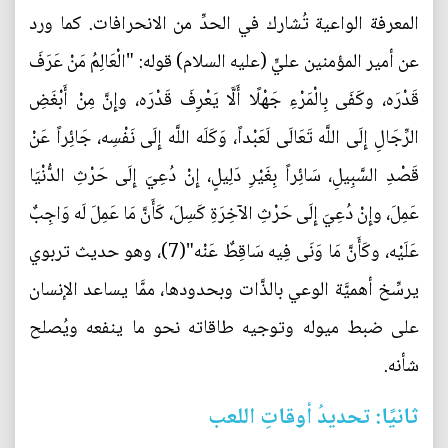
المعرفة الواعية تُشارك في الحدِّ من الانحرافات. كما ورد
عن أمير المؤمنين عليٍّ (عليه السلام) قوله: "الْعَالِمُ مَنْ عَرَفَ
قَدْرَه، وكَفَى بِالْمَرْءِ جَهْلًا أَلَّا يَعْرِفَ قَدْرَه، وإِنَّ مِنْ أَبْغَضِ
الرِّجَالِ إِلَى اللَّه تَعَالَى لَعَبْداً، وَكَلَه اللَّه إِلَى نَفْسِه، جَائِراً عَنْ
قَصْدِ السَّبِيلِ، سَائِراً بِغَيْرِ دَلِيلٍ، إِنْ دُعِيَ إِلَى حَرْثِ الدُّنْيَا
عَمِلَ، وإِنْ دُعِيَ إِلَى حَرْثِ الآخِرَةِ كَسِلَ، كَأَنَّ مَا عَمِلَ لَه وَاجِبٌ
عَلَيْه، وكَأَنَّ مَا وَنَى فِيه سَاقِطٌ عَنْه"(7)، وهو حديث تربوي
يرسِّخ أهميَّة الوعي بالذَّات وبحدودها، ممَّا يساعد الإنسان
على ضبط ميوله وتوجيه طاقاته نحو ما ينفعه ويُصلح
شأنه.
ثانيًا: تحديدُ أوقاتِ اللعب