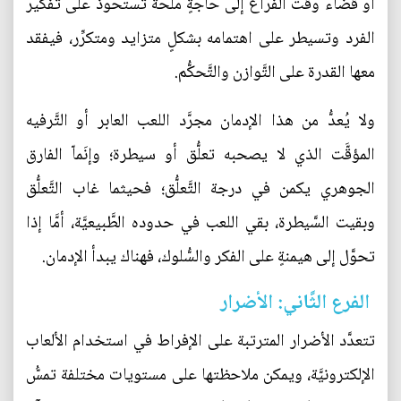
أو قضاء وقت الفراغ إلى حاجةٍ ملحَّة تستحوذ على تفكير
الفرد وتسيطر على اهتمامه بشكلٍ متزايد ومتكرِّر، فيفقد
معها القدرة على التَّوازن والتَّحكُّم.
ولا يُعدُّ من هذا الإدمان مجرَّد اللعب العابر أو التَّرفيه
المؤقَّت الذي لا يصحبه تعلُّق أو سيطرة؛ وإنَماّ الفارق
الجوهري يكمن في درجة التَّعلُّق؛ فحيثما غاب التَّعلُّق
وبقيت السَّيطرة، بقي اللعب في حدوده الطَّبيعيَّة، أمَّا إذا
تحوَّل إلى هيمنةٍ على الفكر والسُّلوك، فهناك يبدأ الإدمان.
الفرع الثَّاني: الأضرار
تتعدَّد الأضرار المترتبة على الإفراط في استخدام الألعاب
الإلكترونيَّة، ويمكن ملاحظتها على مستويات مختلفة تمسُّ