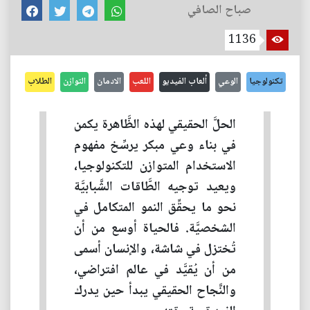
صباح الصافي
1136
تكنولوجيا
الوعي
ألعاب الفيديو
اللعب
الادمان
التوازن
الطلاب
الحلَّ الحقيقي لهذه الظَّاهرة يكمن
في بناء وعي مبكر يرسِّخ مفهوم
الاستخدام المتوازن للتكنولوجيا،
ويعيد توجيه الطَّاقات الشَّبابيَّة
نحو ما يحقِّق النمو المتكامل في
الشخصيَّة. فالحياة أوسع من أن
تُختزل في شاشة، والإنسان أسمى
من أن يُقيَّد في عالم افتراضي،
والنَّجاح الحقيقي يبدأ حين يدرك