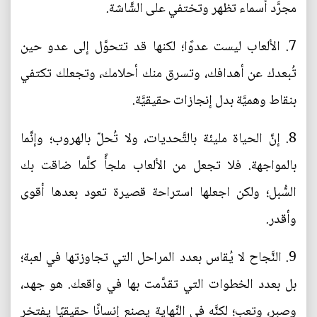
مجرَّد أسماء تظهر وتختفي على الشَّاشة.
7. الألعاب ليست عدوًا؛ لكنها قد تتحوَّل إلى عدو حين
تُبعدك عن أهدافك، وتسرق منك أحلامك، وتجعلك تكتفي
بنقاط وهميَّة بدل إنجازات حقيقيَّة.
8. إنَّ الحياة مليئة بالتَّحديات، ولا تُحلّ بالهروب؛ وإنَّما
بالمواجهة. فلا تجعل من الألعاب ملجأً كلَّما ضاقت بك
السُّبل؛ ولكن اجعلها استراحة قصيرة تعود بعدها أقوى
وأقدر.
9. النَّجاح لا يُقاس بعدد المراحل التي تجاوزتها في لعبة؛
بل بعدد الخطوات التي تقدَّمت بها في واقعك. هو جهد،
وصبر، وتعب؛ لكنَّه في النِّهاية يصنع إنسانًا حقيقيًا يفتخر