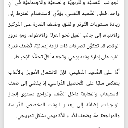
الجوانب النَّفسيَّة والتَّربويَّة والصحيَّة والاجتماعيَّة في آنٍ
واحد. فعلى الصَّعيد النَّفسي، يؤدِّي الاستخدام المفرط إلى
زيادة مستويات التَّوتر والقلق، وضعف القدرة على التَّركيز
والانتباه، إلى جانب الميل نحو العزلة والانطواء، ومع مرور
الوقت، قد تتكوَّن تصرفات ذات نزعة إدمانيَّة، تُضعف قدرة
الفرد على إدارة وقته بوعي، وتجعله أقلّ تحمُّلًا للإحباط.
أمَّا على الصَّعيد التَّعليمي، فإنَّ الانشغال الطَّويل بالألعاب
ينعكس سلبًا على التَّحصيل الدِّراسي، إذ يفضي إلى ضعف
الاستيعاب والمتابعة داخل الصَّف، وتراجع مستوى إنجاز
الواجبات، إضافة إلى إهدار الوقت المخصص للدِّراسة
والمراجعة، ممَّا يضعف الأداء الأكاديمي بشكل تدريجي.