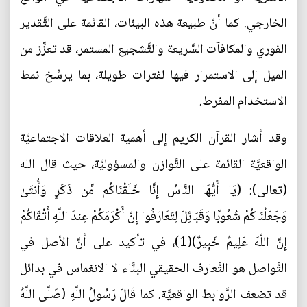
الخارجي. كما أنَّ طبيعة هذه البيئات، القائمة على التَّقدير
الفوري والمكافآت السَّريعة والتَّشجيع المستمر، قد تعزِّز من
الميل إلى الاستمرار فيها لفترات طويلة، بما يرسِّخ نمط
الاستخدام المفرط.
وقد أشار القرآن الكريم إلى أهمية العلاقات الاجتماعيَّة
الواقعيَّة القائمة على التَّوازن والمسؤوليَّة، حيث قال الله
(تعالى): (يَا أَيُّهَا النَّاسُ إِنَّا خَلَقْنَاكُم مِّن ذَكَرٍ وَأُنثَىٰ
وَجَعَلْنَاكُمْ شُعُوبًا وَقَبَائِلَ لِتَعَارَفُوا إِنَّ أَكْرَمَكُمْ عِندَ اللَّهِ أَتْقَاكُمْ
إِنَّ اللَّهَ عَلِيمٌ خَبِيرٌ)(1)، في تأكيد على أنَّ الأصل في
التَّواصل هو التَّعارف الحقيقي البنَّاء لا الانغماس في بدائل
قد تضعف الرَّوابط الواقعيَّة. كما قَالَ رَسُولُ اللَّهِ (صَلَّى اللَّهُ