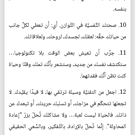
بنفسه.
10. صحتك النَّفسيَّة في التَّوازن. أي: أن تعطي لكلِّ جانب
من حياتك حقَّه: لعقلك، لجسدك، لروحك، ولعلاقاتك.
11. جرِّب أن تعيش بعض الوقت بلا تكنولوجيا…
ستكتشف نفسك من جديد، وستشعر بأنَّك تملك وقتًا وحياة
كنت تظن أنَّك فقدتهما.
12. اجعل من التقنيَّة وسيلة ترتقي بها، لا قيدًا يقيِّدك. لا
تجعلها تتحكّم في مزاجك، أو تسلبك حريتك، أو تبعدك عن
ذاتك. فالحياة ليست لعبة… ولا مشاكلك تُحلّ بزرّ "إعادة
المحاولة". إنَّما تُحلّ بالإرادة، بالتَّفكير، وبالسَّعي الحقيقي