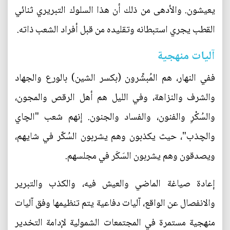
يعيشون. والأدهى من ذلك أن هذا السلوك التبريري ثنائي
القطب يجري استبطانه وتقليده من قبل أفراد الشعب ذاته.
آليات منهجية
ففي النهار، هم المُبشِّرون (بكسر الشين) بالورع والجهاد
والشرف والنزاهة، وفي الليل هم أهل الرقص والمجون،
والسُكْرِ والفنون، والفساد والجنون. إنهم شعب "الچاي
والچذب"، حيث يكذبون وهم يشربون السُكّر في شايهم،
ويصدقون وهم يشربون السَكَر في مجلسهم.
إعادة صياغة الماضي والعيش فيه، والكذب والتبرير
والانفصال عن الواقع، آليات دفاعية يتم تنظيمها وفق آليات
منهجية مستمرة في المجتمعات الشمولية لإدامة التخدير