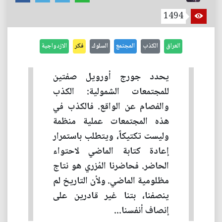
1494
العراق
الكذب
المجتمع
السلوك
فكر
الازدواجية
يحدد جورج أورويل صفتين
للمجتمعات الشمولية: الكذب
والفصام عن الواقع. فالكذب في
هذه المجتمعات عملية منظمة
وليست تكتيكاً، ويتطلب باستمرار
إعادة كتابة الماضي لاحتواء
الحاضر. فحاضرنا المُزري هو نتاج
مظلومية الماضي. ولأن التاريخ لم
ينصفنا، بتنا غير قادرين على
إنصاف أنفسنا...