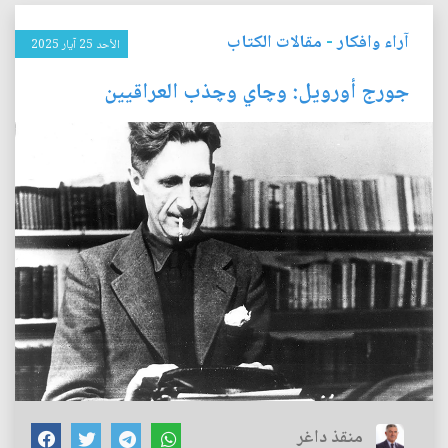
آراء وافكار
-
مقالات الكتاب
الأحد 25 آيار 2025
جورج أورويل: وچاي وچذب العراقيين
منقذ داغر