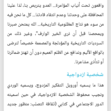
واقعون تحت أنياب المؤامرة... العدو يتربص بنا، لذا علينا
المحافظة على وحدتنا وعدم انتقاد قادتنا... كل ما نحن فيه
من سوء هو نتاج المظلومية التاريخية... الله يمتحن صبرنا
ويمحصنا قبل أن نرى الخير الوارف"، وغير ذلك من
السرديات التاريخية والمؤدلجة والمصممة خصيصاً لنرضى
بالواقع الأليم وندافع عن الظلم العميم دون أن تهتز ضمائرنا
أو تتأذى مشاعرنا.
شخصية ازدواجية
هذا ما يسميه أورويل التفكير المزدوج، ويسميه الوردي
ونجيب محفوظ الشخصية الازدواجية، في حين اسميته
الدور الاجتماعي في كتابي (ثقافة التصلب: منظور جديد