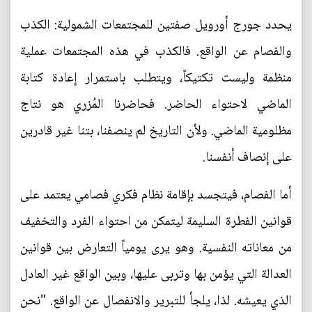
يحدد جورج أورويل صفتين للمجتمعات الشمولية: الكذب
والفصام عن الواقع. فالكذب في هذه المجتمعات عملية
منظمة وليست تكتيكاً، ويتطلب باستمرار إعادة كتابة
الماضي لاحتواء الحاضر. فحاضرنا المُزري هو نتاج
مظلومية الماضي. ولأن التاريخ لم ينصفنا، بتنا غير قادرين
على إنصاف أنفسنا.
أما الفصام، فيتجسد بإقامة نظام فكري فصامي يعتمد على
قوانين الفطرة السليمة ليتمكن من احتواء الفرد والتخفيف
من معاناته النفسية. وهو يرى يومياً التعارض بين قوانين
العدالة التي يؤمن بها وتربى عليها، وبين الواقع غير العادل
الذي يعيشه. لذا، يلجأ للتبرير والانفصال عن الواقع. "نحن