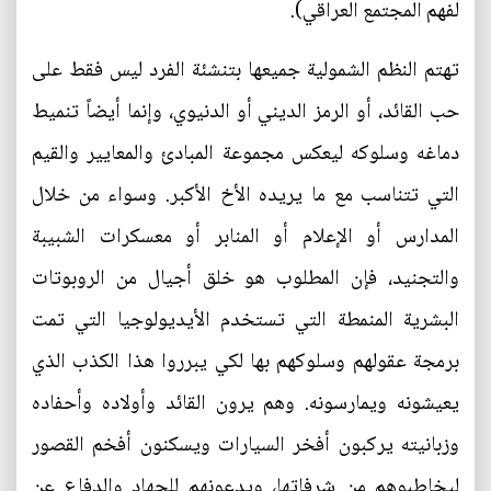
لفهم المجتمع العراقي).
تهتم النظم الشمولية جميعها بتنشئة الفرد ليس فقط على
حب القائد، أو الرمز الديني أو الدنيوي، وإنما أيضاً تنميط
دماغه وسلوكه ليعكس مجموعة المبادئ والمعايير والقيم
التي تتناسب مع ما يريده الأخ الأكبر. وسواء من خلال
المدارس أو الإعلام أو المنابر أو معسكرات الشبيبة
والتجنيد، فإن المطلوب هو خلق أجيال من الروبوتات
البشرية المنمطة التي تستخدم الأيديولوجيا التي تمت
برمجة عقولهم وسلوكهم بها لكي يبرروا هذا الكذب الذي
يعيشونه ويمارسونه. وهم يرون القائد وأولاده وأحفاده
وزبانيته يركبون أفخر السيارات ويسكنون أفخم القصور
ليخاطبوهم من شرفاتها، ويدعونهم للجهاد والدفاع عن