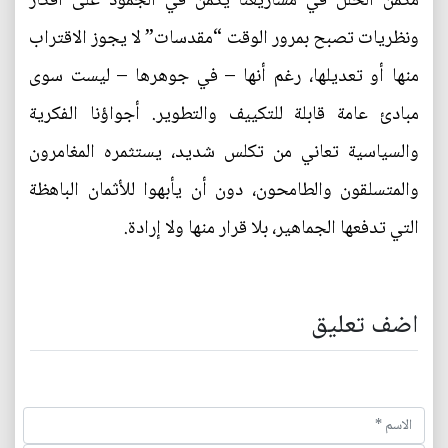
مكمن الخلل في مشاريعنا يكمن في الجمود على أفكار
ونظريات تصبح بمرور الوقت “مقدسات” لا يجوز الاقتراب
منها أو تعديلها، رغم أنها – في جوهرها – ليست سوى
مبادئ عامة قابلة للتكييف والتطوير. أجواؤنا الفكرية
والسياسية تعاني من تكلس شديد، يستثمره المغامرون
والمتسلقون والطامحون، دون أن يأبهوا للأثمان الباهظة
التي تدفعها الجماهير، بلا قرار منها ولا إرادة.
اضف تعليق