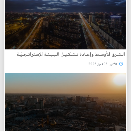
الـشـرق الأوسـط وإعـادة تـشـكـيـل الـبـيـئـة الإستراتـجـيَّـة
الأثنين 06 تموز 2026