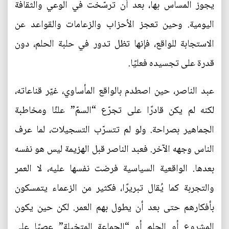
يجوز المساس بها، بعد أن ترسّخت في الوعي والثقافة
اليومية. وحين تعجز الأحزاب والزعامات والقواعد عن
الاستجابة للواقع، فإنها تظل تدور في حلبة الحلم، دون
قدرة على تجسيده فعليًا.
عبد الناصر، حين اصطدم بالواقع المأساوي، غيّر قناعاته،
لكنه لم يكن قادرًا على تجرّع “السمّ” علنًا ومخاطبة
الجماهير بصراحة. ولو لم تتسرّب التسجيلات، لما عرف
الناس وجهه الآخر. فعبد الناصر قبل الهزيمة ليس هو نفسه
بعدها. الواقعية السياسية فرضت نفسها عليه، لا العمر
والتجربة كما يُقال تبريرًا، فكثير من الزعماء يتمسكون
بأفكارهم حتى بعد أن يطول بهم العمر. لكن حين يكون
المشروع أو الحلم أو “الجماعة المتخيلة” عصيًا على