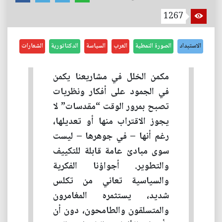
1267
الاستبداد
الصورة النمطية
العرب
السياسة
الدكتاتورية
الشعارات
مكمن الخلل في مشاريعنا يكمن
في الجمود على أفكار ونظريات
تصبح بمرور الوقت “مقدسات” لا
يجوز الاقتراب منها أو تعديلها،
رغم أنها – في جوهرها – ليست
سوى مبادئ عامة قابلة للتكييف
والتطوير. أجواؤنا الفكرية
والسياسية تعاني من تكلس
شديد، يستثمره المغامرون
والمتسلقون والطامحون، دون أن