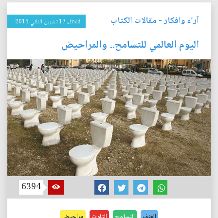
آراء وافكار
-
مقالات الكتاب
الثلاثاء 17 تشرين الثاني 2015
اليوم العالمي للتسامح.. والمراحيض
6394
العنف
التسامح
التلوث
مراحيض