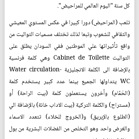
كل سنة "اليوم العالمي للمراحيض".
تلعب (المراحيض) دورا كبيرا في عكس المستوي المعيشي
والثقافي للشعوب وتبعا لذلك تختلف مسميات التواليت من
واقع تأثيراتها علي الموطنين ففي السودان يطلق على
التواليت Cabinet de Toilette وهي كلمة فرنسية
بالإضافة الى الكلمة الانجليزية Water circulation-
WC يتداولها الجميع بينما عدد كبير يستخدم كلمة
(الحَمّام) وأخرون يستعملون كلمة (بيت الراحة) أو
(مستراح) والكلمة التركية (بيت الاداب خانة) بالإضافة الي
(الطلوع بالإبريق) و(الخروج للخلاء) تتعدد الاسماء
والغرض واحد وهو التخلص من الفضلات البشرية من بول