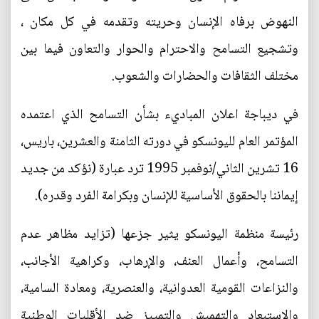
النهوض برفاه الإنسان وحريته وتقدمه في كل مكان ،
وتشجيع التسامح والاحترام والحوار والتعاون فيما بين
مختلف الثقافات والحضارات والشعوب.
في ديباجة اعلان المباديء بشأن التسامح الذي اعتمده
المؤتمر العام لليونسكو في دورته الثامنة والعشرين، باريس،
16 تشرين الثاني/نوفمبر 1995 ترد عبارة (نؤكد من جديد
إيماننا بالحقوق الأساسية للإنسان وبكرامة الفرد وقدره).
رئيسة منظمة اليونسكو يثير جزعها (تزايد مظاهر عدم
التسامح، وأعمال العنف، والإرهاب، وكراهية الأجانب،
والنزاعات القومية العدوانية، والعنصرية، ومعادة السامية،
والاستبعاد والتهميش والتمييز ضد الأقليات الوطنية