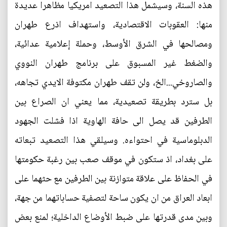
هذه السنة، وسيشمل هذا التصعيد امريكيا مظاهرا عديدة
منها: العقوبات الاقتصادية، واستهداف اذرع طهران
ومصالحها في الشرق الأوسط، وحملة إعلامية عدائية،
والضغط غير المسبوق على برنامج طهران النووي
والصاروخي...الخ، ولن تقف طهران مكتوفة الايدي تجاهه،
بل سترد بطريقة تصعيدية، مما يعني ان الصراع بين
الطرفين قد يصل الى حافة الهاوية اذا فشلت الجهود
الدبلوماسية في احتواءه. وسيلقي هذا التصعيد تبعاته
على بغداد، اذ ستكون في موقف صعب بين رغبة حكومتها
في الحفاظ على علاقة متوازنة بين الطرفين مع حثهما على
ابعاد العراق من ان يكون ساحة لتصفية حساباتهما من جهة،
وبين مدى قدرتها على ضبط الأوضاع الداخلية؛ لمنع بعض