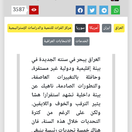
3587
العراق
ايران
أمريكا
سوريا
مركز الفرات للتنمية والدراسات الإستراتيجية
الخدمات
الانتخابات العراقية
العراق يبحر في سنته الجديدة في
بيئة إقليمية ودولية غير مستقرة،
وحافلة بالتغييرات العاصفة،
والتطورات الصادمة، ناهيك عن
بيئة داخلية تشهد استقرارا هشا
يثير الترقب والخوف واللايقين.
ولكن على الرغم من كثرة
التحديات خلال هذه السنة، فان
هناك خمسة تحديات رئيسة ينبغي