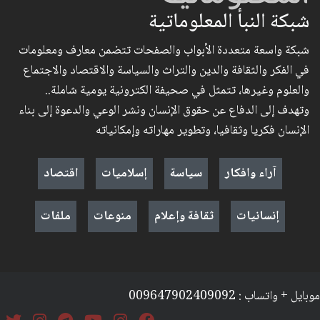
شبكة النبأ المعلوماتية
شبكة واسعة متعددة الأبواب والصفحات تتضمن معارف ومعلومات
في الفكر والثقافة والدين والتراث والسياسة والاقتصاد والاجتماع
والعلوم وغيرها، تتمثل في صحيفة الكترونية يومية شاملة..
وتهدف إلى الدفاع عن حقوق الإنسان ونشر الوعي والدعوة إلى بناء
الإنسان فكريا وثقافيا، وتطوير مهاراته وإمكانياته
آراء وافكار
سياسة
إسلاميات
اقتصاد
إنسانيات
ثقافة وإعلام
منوعات
ملفات
موبايل + واتساب : 009647902409092