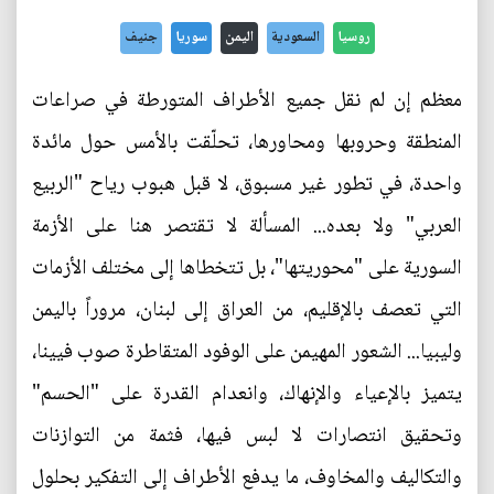
روسيا
السعودية
اليمن
سوريا
جنيف
معظم إن لم نقل جميع الأطراف المتورطة في صراعات
المنطقة وحروبها ومحاورها، تحلّقت بالأمس حول مائدة
واحدة، في تطور غير مسبوق، لا قبل هبوب رياح "الربيع
العربي" ولا بعده... المسألة لا تقتصر هنا على الأزمة
السورية على "محوريتها"، بل تتخطاها إلى مختلف الأزمات
التي تعصف بالإقليم، من العراق إلى لبنان، مروراً باليمن
وليبيا... الشعور المهيمن على الوفود المتقاطرة صوب فيينا،
يتميز بالإعياء والإنهاك، وانعدام القدرة على "الحسم"
وتحقيق انتصارات لا لبس فيها، فثمة من التوازنات
والتكاليف والمخاوف، ما يدفع الأطراف إلى التفكير بحلول