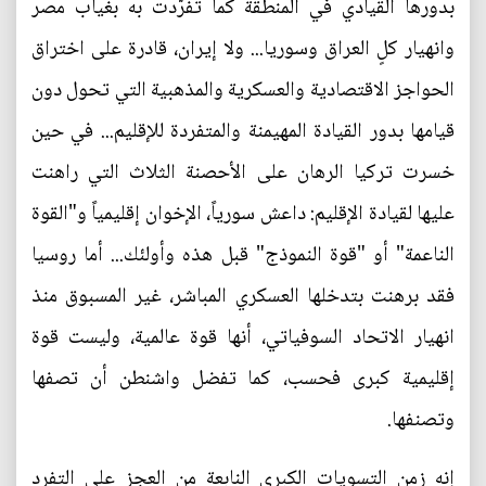
بدورها القيادي في المنطقة كما تفرّدت به بغياب مصر
وانهيار كلٍ العراق وسوريا... ولا إيران، قادرة على اختراق
الحواجز الاقتصادية والعسكرية والمذهبية التي تحول دون
قيامها بدور القيادة المهيمنة والمتفردة للإقليم... في حين
خسرت تركيا الرهان على الأحصنة الثلاث التي راهنت
عليها لقيادة الإقليم: داعش سورياً، الإخوان إقليمياً و"القوة
الناعمة" أو "قوة النموذج" قبل هذه وأولئك... أما روسيا
فقد برهنت بتدخلها العسكري المباشر، غير المسبوق منذ
انهيار الاتحاد السوفياتي، أنها قوة عالمية، وليست قوة
إقليمية كبرى فحسب، كما تفضل واشنطن أن تصفها
وتصنفها.
إنه زمن التسويات الكبرى النابعة من العجز على التفرد