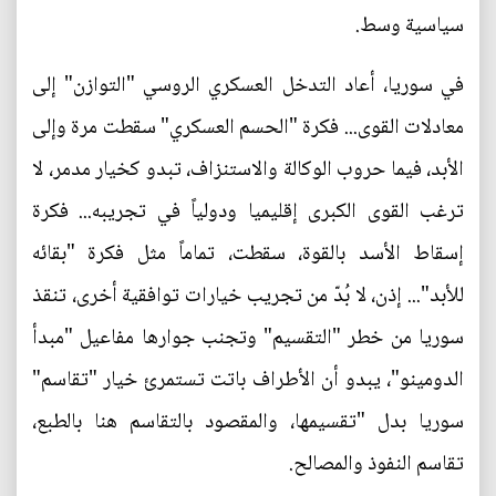
سياسية وسط.
في سوريا، أعاد التدخل العسكري الروسي "التوازن" إلى
معادلات القوى... فكرة "الحسم العسكري" سقطت مرة وإلى
الأبد، فيما حروب الوكالة والاستنزاف، تبدو كخيار مدمر، لا
ترغب القوى الكبرى إقليميا ودولياً في تجريبه... فكرة
إسقاط الأسد بالقوة، سقطت، تماماً مثل فكرة "بقائه
للأبد"... إذن، لا بُدّ من تجريب خيارات توافقية أخرى، تنقذ
سوريا من خطر "التقسيم" وتجنب جوارها مفاعيل "مبدأ
الدومينو"، يبدو أن الأطراف باتت تستمرئ خيار "تقاسم"
سوريا بدل "تقسيمها، والمقصود بالتقاسم هنا بالطبع،
تقاسم النفوذ والمصالح.