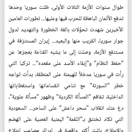
طوال سنوات الأزمة الثلاث الأولى، ظلت سوريا وحدها
تدفع الأثمان الباهظة للحرب فيها وعليها... تطورات العامين
الأخيرين شهدت تحوّلات بالغة الخطورة والتهديد لدول
جوار سوريا، القريب منها والبعيد... إيران المستنزفة في
مستنقع الأزمة، وصلت إلى ما يشبه القناعة بعجزها عن
"حفظ النظام" و"إبقاء الأسد على مقعده"... تركيا التي
رأت في سوريا مدخلاً للهيمنة على المنطقة، بدأت تواجه
خطر "السورنة" مع تنامي انقساماتها واستقطاباتها
الداخلية، تفاقم "المسألة الكردية" وظهور "مسألة علوية"،
دع عنك انقلاب "سحر داعش" على الساحر... السعودية
التي تكاد تختنق بـ"اللقمة" اليمنية العصية على الهضم
والابتلاع، باتت أكثر واقعية في إدراك مصاعب ابتلاع