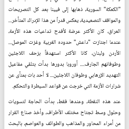
"الكعكة" السورية، ذهابها إلى فيينا بعد كل التصريحات
والمواقف التصعيدية، يعكس قدراً من هذا الإدراك المتأخر...
العراق، كان الأكثر عرضة لأفدح تداعيات هذه الأزمة،
عندما اجتازت "داعش" حدوده الغربية وغزت الموصل...
الأردن ولبنان، كانا الأكثر استهدفاً بزحف اللاجئين
وطوفانهم الجارف.... أوروبا بدورها بدأت بتلقي مفاعيل
التهديد الإرهابي وطوفان اللاجئين... لا أحد بات بمنأى عن
شرارات الأزمة التي خرجت عن قواعد السيطرة والتحكم.
عند هذه النقطة، وعندها فقط، بدأت الحاجة لتسويات
وحلول وسط تجتاح مختلف الأطراف، وأخذ صناع القرار
من أمراء المحاور والمذاهب والطوائف والعواصم، بالبحث