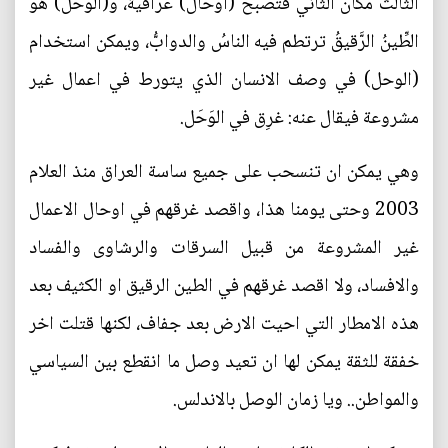
الثالث مكان الثاني فتصبح (اوحال) عراقية، و(الوحل) هو
الطِّينُ الرَّقيقُ ترتطم فيه الناسُ والدوابُّ، ويمكن استخدام
(الوحل) في وصف الانسان الذي يتورط في اعمال غير
مشروعة فيقال عنه: غرِق في الوَحَل.
وهي يمكن ان تنسحب على جميع ساسة العراق منذ العلام
2003 وحتى يومنا هذا، واقصد غرقهم في اوحال الاعمال
غير المشروعة من قبيل السرقات والرشاوى والفساد
والافساد، ولا اقصد غرقهم في الطين الرقيق او الكثيف بعد
هذه الامطار التي احيت الارض بعد جفاف، لكنها قتلت اخر
خفقة للثقة يمكن لها ان تعيد وصل ما انقطع بين السياسي
والمواطن.. ويا زمان الوصل بالاندلس.