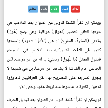
العراق
فساد
الاكراد
بغداد
التعليم
ويمكن ان تقرأ الكلمة الاولى من العنوان بعد التلاعب في
حرفها الثاني فتصير (اهوال) عراقية وهي جمع (هَول)
وتعني (المخيفُ المفزِع) او هي (الأَمرُ الشديد) ونسمعها
كثيرا في الافلام الامريكية بعد التلاعب في الترجمة،
فيقول الممثل (يا لَلْهول) ويعني: يا له من أمر مرعب، لكن
الجالس امام الشاشة لا يشاهد امرا مرعبا، بل هي شتيمة لا
يجرؤ المترجم على التصريح بها. لكن العراقيين تجاوزوا
الاهوال لكثرة ما عاشوها منذ اربعة عقود وحتى الان..
او يمكن ان تقرأ الكلمة الاولى من العنوان بعد تبديل الحرف