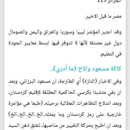
الجزائر 119
مصر ما قبل الاخير.
وقد اعتبر المؤشر ليبيا وسوريا والعراق واليمن والصومال
دول غير مصنفة لأنها لا تتوفر فيها ابسط معايير الجودة
في التعليم.
كاكة مسعود والاخ (ما أدري)..
وفي الاخبار (التازة) أي الطازجة، ان مسعود البرزاني، وبعد
ان بقي متشبثا بكرسي الحاكمية المطلقة لإقليم كردستان،
وبعد اندلاع التظاهرات المطالبة برحيله، (طبعا هي مؤامرة
خارجية على رمز كردستان وما يمثله..الخ..الخ..الخ..الخ)
وبعد ان اطيح بحركة التغيير من مناصبها، تفتق ذهن السيد