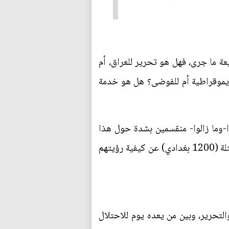
اضحَين في تعريف طبيعة ما جرى، فهل هو تحرير للعراق، أم
لديموقراطية أم للفوضى؟ هل هو خدمة
ا-وما زالوا- منقسمين بشدة حول هذا
الموضوع. ففي أول استطلاع للرأي العام في بغداد أجريته بعد أقل من شهر من الاحتلال سألتُ عينات ممثلة (1200 بغدادي) عن كيفية رؤيتهم
بين من يعدّ 9 نيسان يوم لسقوط البعث والتحرير، وبين من يعده يوم للاحتلال