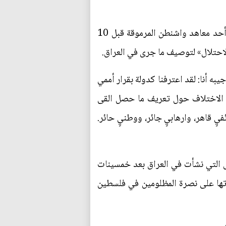
هذا الاختلاف، في جزء مهم منه، يعود لاختلافهم حول ما جرى في 2003. أذكر أنه في محاضرة لي في أحد معاهد واشنطن المرموقة قبل 10
احتلال» لتوصيف ما جرى في العراق.
ه أنا: لقد اعترفنا كدولة بقرار أممي
ا الاختلاف حول تعريف ما حصل القى
فيٍ قاهر، وارهابيٍ جائر، ووطنيٍ حائر.
ل التي نشأت في العراق بعد خمسينات
رتها على نصرة المظلومين في فلسطين