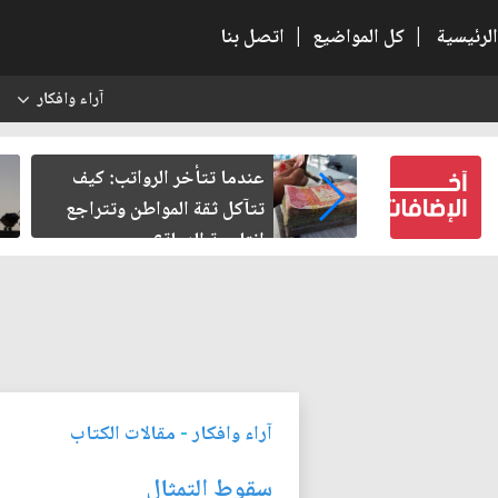
الرئيسية
|
كل المواضيع
|
اتصل بنا
آراء وافكار
س
النسبية.. حين
عندما تتأخر الرواتب: كيف
لباطل
تتآكل ثقة المواطن وتتراجع
إنتاجية الدولة؟
آراء وافكار
-
مقالات الكتاب
سقوط التمثال