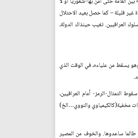
ين العامة حتى آمن بها-شعورياً أو لا
 غير قليلة – كما حصل بعيد الاحتلال
ة وصدام) أثر في سلوك العراقيين. تغيب حينذاك الدولة،
 وهو يسقط من علياءه، في الوقت الذي
د.
قوط التمثال-الرمز- أمام العراقيين،
نات مخفية(كالكيمياوي والنووي…الخ)
ي طالما ساعدوها. والخوف من المصير