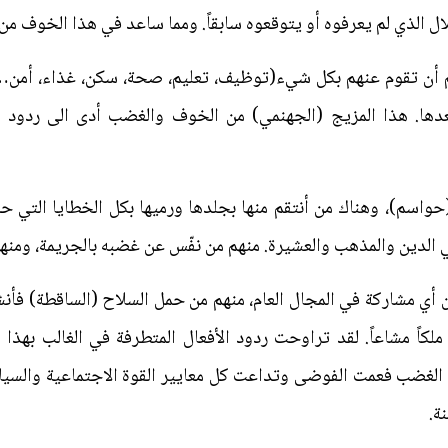
ل الذي لم يعرفوه أو يتوقعوه سابقاً. ومما ساعد في هذا الخوف من 
تهم أن تقوم عنهم بكل شيء(توظيف، تعليم، صحة، سكن، غذاء، أمن
عدها. هذا المزيج (الجهنمي) من الخوف والغضب أدى الى ردود أ
(حواسم)، وهناك من أنتقم منها بجلدها ورميها بكل الخطايا التي 
ي الدين والمذهب والعشيرة. منهم من نفّس عن غضبه بالجريمة، ومنهم 
ن أي مشاركة في المجال العام، منهم من حمل السلاح (الساقطة) فأن
ملكاً مشاعاً. لقد تراوحت ردود الأفعال المتطرفة في الغالب بهذا ا
ن الغضب فعمت الفوضى وتداعت كل معايير القوة الاجتماعية والسيا
نة.