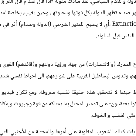
لة والنظام السياسي. لقد سادت مقولة «أذا قال صدام قال العراق» ب
هر صدام تظهر الدولة بكل قوتها وسطوتها، وحين يغيب، بخاصة لمدة
مباشرةً- يحدث ما يسمى بالانطفاء Extinction ،أي لا يصبح للمثير الشرطي (الدول
النفس قبل السلوك.
ح المعارك (والانتصارات) من جهة، ورؤية دولتهم و(قائدهم) القوي
قتهم، وتدوس البساطيل الغربية على شوارعهم، الى احباط نفسي شدي
ط حينما لا تتحقق. هذه حقيقة نفسية معروفة. ومع تكرار فيديو س
نوا يعتقدون- على تدمير المحتل بما يمتلكه من قوة وجبروت وإمكا
متَي الغضب و الخوف.
 بات كتلك الشعوب المغلوبة على أمرها والمحتلة من الأجنبي الت