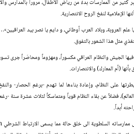
عبر كثير من الممارسات بدءً من رياض الأطفال، مروراً بالمدارس وا
تها الإعلامية لنفخ الروح الانتصارية.
علم العروبة، وبلاد العرب أوطاني، و دايم يا نصر بيد العراقيين»
لتغذي مثل هذا الشعور بالتفوق.
 الجيش والنظام العراقي مكسوراً، ومهزوماً ومحاصَراً جرى تسويق
ق بأنها (أم المعارك) والانتصارات.
رتها على النظام، وإعادة بناءها لما تهدم -برغم الحصار- والنفخ
لم)، فضلاً عن بقاء النظام قوياً ومتماسكاً لثلاث عشرة سنة -رغم 
احته أبداً.