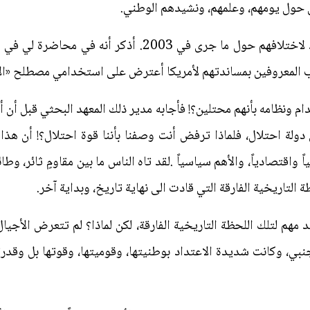
فون حول يومهم، وعلمهم، ونشيدهم الوطني.
رب المعروفين بمساندتهم لأمريكا أعترض على استخدامي مصطلح «ال
نظامه بأنهم محتلين؟! فأجابه مدير ذلك المعهد البحثي قبل أن أجيب
دولة احتلال، فلماذا ترفض أنت وصفنا بأننا قوة احتلال؟! أن هذ
 واقتصادياً، والأهم سياسياً .لقد تاه الناس ما بين مقاومٍ ثائر، وطائ
 التاريخية الفارقة التي قادت الى نهاية تاريخ، وبداية آخر.
 لتلك اللحظة التاريخية الفارقة، لكن لماذا؟ لم تتعرض الأجيا
جنبي، وكانت شديدة الاعتداد بوطنيتها، وقوميتها، وقوتها بل وقد