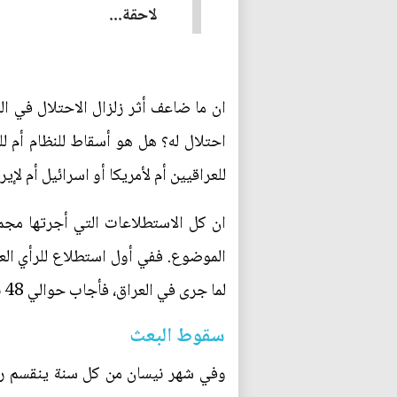
لاحقة...
احتلال له؟ هل هو أسقاط للنظام أم ل
للعراقيين أم لأمريكا أو اسرائيل أم لإير
ان كل الاستطلاعات التي أجرتها مجمو
لما جرى في العراق، فأجاب حوالي 48 بالمئة بأنه احتلال وتقريباً نفس النسبة قالت أنه تحرير للعراق!
سقوط البعث