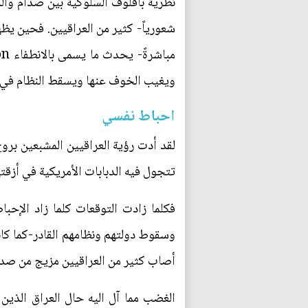
نظرية بافلوف السلوكية بين صدام والدو
شعورياً- كثير من العراقيين. فحين يظ
ويغيب الخوف عنها ويسقط النظام في 
احباط نفسي
لقد أدت رؤية العراقيين المشبعين برو
تتجول فيه الدبابات الأمريكية في أز
فكلما زادت التوقعات كلما زاد الإحبا
وسقوط دولتهم ونظامهم القادر-كما كا
أصاب كثير من العراقيين مزيج من صد
الغضب مما آل اليه حال العراق الذين