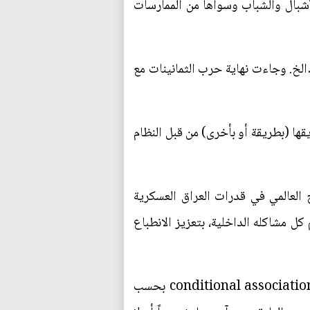
لأشبال والشباب وسواها من الممارسات
…الخ. وجاءت نهاية حرب الثمانينات مع
ها (بطريقة أو بأخرى) من قبل النظام
 العالمي في قدرات العراق العسكرية
كل مشاكله الداخلية، بتعزيز الانطباع
كما أدى الأعلام الحكومي العراقي وكل ممارساته السلطوية الى خلق حالة مما يسمى الارتباط الشرطي conditional association بحسب