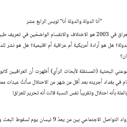
"أنا الدولة والدولة أنا" لويس الرابع عشر
ان ما ضاعف أثر زلزال الاحتلال في العراق في 2003 هو الاختلاف والانقسام الو
لدولة؟ هل هو أرادة أمريكية أم عراقية أم اقليمية؟ هل هو نشر ل
ان؟
عتي البحثية (المستقلة لأبحاث الرأي) أظهرت أن العراقيين كانو
وفي شهر نيسان من كل سنة ينقسم رواد التواصل الاجتماعي 