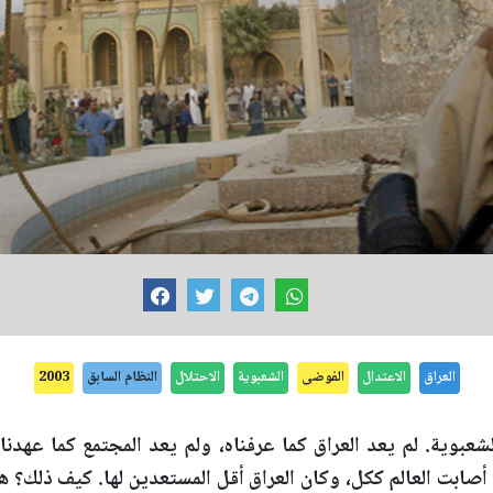
العراق
الاعتدال
الفوضى
الشعبوية
الاحتلال
النظام السابق
2003
عبوية. لم يعد العراق كما عرفناه، ولم يعد المجتمع كما عه
صابت العالم ككل، وكان العراق أقل المستعدين لها. كيف ذلك؟ 