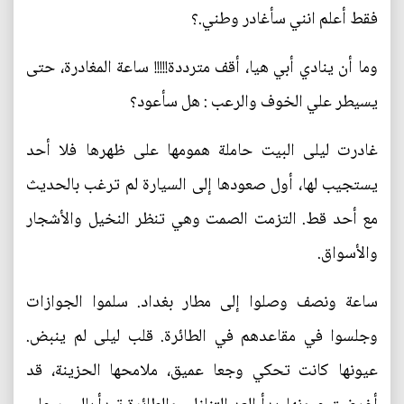
فقط أعلم انني سأغادر وطني.؟
وما أن ينادي أبي هيا، أقف مترددة!!!!! ساعة المغادرة، حتى
يسيطر علي الخوف والرعب : هل سأعود؟
غادرت ليلى البيت حاملة همومها على ظهرها فلا أحد
يستجيب لها، أول صعودها إلى السيارة لم ترغب بالحديث
مع أحد قط. التزمت الصمت وهي تنظر النخيل والأشجار
والأسواق.
ساعة ونصف وصلوا إلى مطار بغداد. سلموا الجوازات
وجلسوا في مقاعدهم في الطائرة. قلب ليلى لم ينبض.
عيونها كانت تحكي وجعا عميق، ملامحها الحزينة، قد