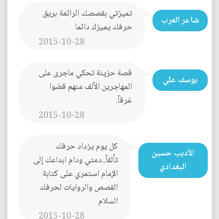
تميزتي بقصصك الرائعة بريق
شاعر العرب
حرفك يميزك دائما
2015-10-28
قصة حزينة تحكي ماجرى على
يوسف علي
المهاجرين الألف منهم قضوا
غرقاً.
2015-10-28
كل يوم يزداد حرفك
الأديب حسين
تألقاً..دمتي ودام ابداعك إلى
البغدادي
الإمام استمري على كتابة
القصص والروايات لحرفك
السلام
2015-10-28