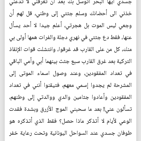
جسدي أيها البحر اتوسل بك بعد أن تغرقني لا تدعني
خذني الى أحضانك وسلم جثتي إلى وطني، قل لهم أن
وجعي ليس الموت بل هجرتي، أعلم جيدا لا أحد يسأل
عنها، فقط دع جثتي في نهري دجلة والفرات همها أولى بي
منك، كل من على القارب قد غرقوا، وانتشلت قوات الإنقاذ
التركية بعد غرق القارب سبع جثث بينهما أبي وأمي الباقي
في تعداد المفقودين، وعند وصول اسماء الموتى إلى
المشرحة لم يجدوا إسمي معهم، فتيقنوا أنني في تعداد
المفقودين وأعادوا جثامين والدي ووالدتي إلى وطنهم،
تسألون عني!! بعد ما سحبني الموج الأزرق وبشدة فقدت
الوعي لأيام لا أتذكر ماذا حصل؟ فقط الذي أتذكره هو
طوفان جسدي عند السواحل اليونانية وتحت رعاية خفر