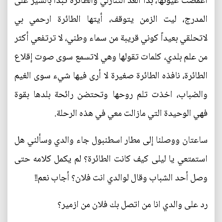
أغمضت عيونها، بدأ العد التنازلي والطائرة تبدأ بالسير على
المدرج، ليت الزمن يتوقف، أيتها الطائرة ارحمي بي
لاتحلقي بعيداً كوني قريبة من سماء وطني، لا ترتفعي أكثر
من علم بلدي، كلمات تقولها وهي لاتسمع سوى صوت إقلاع
الطائرة، نافذه الطائرة صغيرة لا أرى فيها شيء سوى الغيم
والضباب، اخذت تلم روحها وتحتضن رائحة بلدها بقوة
فهي الوحيدة التي مازالت معي في هذه الرحلة.
ساعتان ووصلنا إلى مطار اسطنبول جاء والدي وسألني هل
استمتعي يا ليلى كيف كانت الطائرة؟ لم يكمل كلامه حتى
وصل أحد الشباب وقال لوالدي انت فلان؟ أجاب نعم!!
رد على والدي انا من اتصل بك فلان من ازمير؟