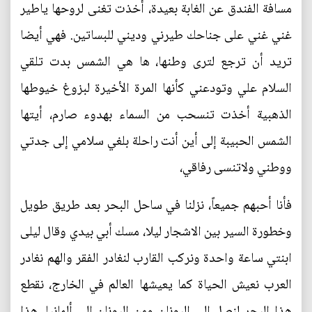
مسافة الفندق عن الغابة بعيدة، أخذت تغنى لروحها ياطير
غني غني على جناحك طيرني وديني للبساتين. فهي أيضا
تريد أن ترجع لترى وطنها، ها هي الشمس بدت تلقي
السلام علي وتودعني كأنها المرة الأخيرة لبزوغ خيوطها
الذهبية أخذت تنسحب من السماء بهدوء صارم، أيتها
الشمس الحبيبة إلى أين أنت راحلة بلغي سلامي إلى جدتي
ووطني ولاتنسى رفاقي،
فأنا أحبهم جميعاً، نزلنا في ساحل البحر بعد طريق طويل
وخطورة السير بين الاشجار ليلا، مسك أبي بيدي وقال ليلى
ابنتي ساعة واحدة ونركب القارب لنغادر الفقر والهم نغادر
العرب نعيش الحياة كما يعيشها العالم في الخارج، نقطع
هذا البحر لنصل إلى اليونان ومن اليونان إلى ألمانيا، هذا