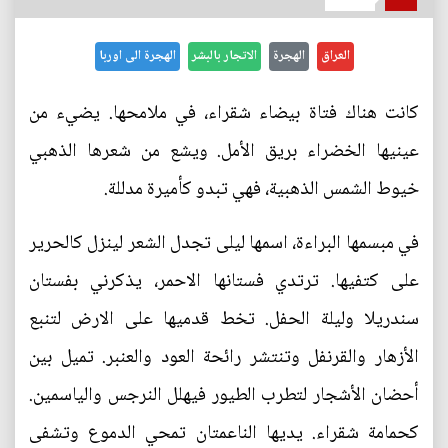
العراق
الهجرة
الاتجار بالبشر
الهجرة الى اوربا
كانت هناك فتاة بيضاء شقراء، في ملامحها. يضيء من
عينيها الخضراء بريق الأمل. ويشع من شعرها الذهبي
خيوط الشمس الذهبية، فهي تبدو كأميرة مدللة.
في مبسمها البراءة، اسمها ليلى تجدل الشعر لينزل كالحرير
على كتفيها. ترتدي فستانها الاحمر، يذكرني بفستان
سندريلا وليلة الحفل. تخط قدميها على الارض لتنبع
الأزهار والقرنفل وتنتشر رائحة العود والعنبر. تميل بين
أحضان الأشجار لتطرب الطيور فيهلل النرجس والياسمين.
كحمامة شقراء. يديها الناعمتان تمحي الدموع وتشفى