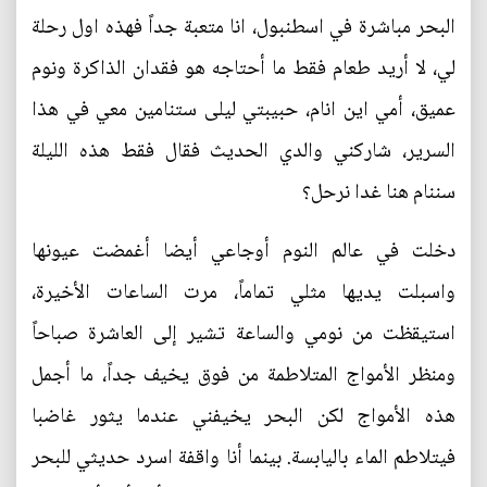
البحر مباشرة في اسطنبول، انا متعبة جداً فهذه اول رحلة
لي، لا أريد طعام فقط ما أحتاجه هو فقدان الذاكرة ونوم
عميق، أمي اين انام، حبيبتي ليلى ستنامين معي في هذا
السرير، شاركني والدي الحديث فقال فقط هذه الليلة
سننام هنا غدا نرحل؟
دخلت في عالم النوم أوجاعي أيضا أغمضت عيونها
واسبلت يديها مثلي تماماً، مرت الساعات الأخيرة،
استيقظت من نومي والساعة تشير إلى العاشرة صباحاً
ومنظر الأمواج المتلاطمة من فوق يخيف جداً، ما أجمل
هذه الأمواج لكن البحر يخيفني عندما يثور غاضبا
فيتلاطم الماء باليابسة. بينما أنا واقفة اسرد حديثي للبحر