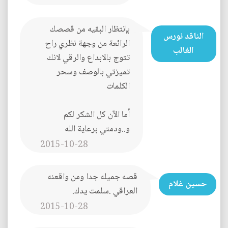
بإنتظار البقيه من قصصك
الناقد نورس
الرائعة من وجهة نظري راح
الغالب
تتوج بالابداع والرقي لانك
تميزتي بالوصف وسحر
الكلمات
أما الآن كل الشكر لكم
و..ودمتي برعاية الله
2015-10-28
قصه جميله جدا ومن واقعنه
حسين غلام
العراقي .سلمت يدك.
2015-10-28