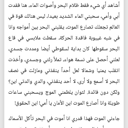
أشاهد أي شيء فقط ظلام البحر وأصوات الماء، هنا فقدت
أبي وأمي، سحبني الماء الشديد بعيدا، ليس هنالك قوة في
العالم تجعلك تصارع الموت، يقلبني البحر بين أمواجه وانا
في شبه غيبوبة فاقدة الحركة، سقطت ملابسي في قاع
البحر سقوطها كان بداية لسقوطي أيضا ومددت جسدي،
لعلني أحصل على نسمة هواء، تملأ رئتي وجسدي، وأخذت
اتقلب يمنيا وشمالا لعل أحداً ينقذني ومازلت في نصف
البحر لا أسمع ولا أرى، لا أحد ينقذني، والدي والدتي اين؟
ولكن دون فائدة. لثوان يلطمني الموج ويسحبني ساعات
طويلة وانا أصارع الموت اين الأمان يا أمي! اين الحقوق!
جاءني الموت فهذا قدري انا أموت في البحر تأكل الأسماك