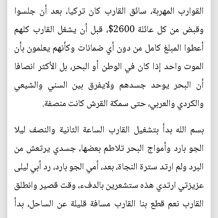
القوارب المهربة، سائق القارب كان تركيا، بعد أن جلسوا
وقبض من كل عائلة 2600$، قبل أن يشغل القارب كلهم
أعطوا المبلغ كامل من دون أي ضمانات وكأنهم يعلمون بأن
الموت واحد إذا كان في الوطن أو البحر، بل الأكثر انصافا
أن البحر يوحد جسدهم ولايفرق بين السني والشيعي
والكردي والعربي، حتى سمكة القرش كانت منصفة.
بسم الله بدأ بتشغيل القارب الساعة الثانية والنصف ليلا
الجو بارد وأمواج البحر تلاطم بعضها، جسدي يرتعش من
البرد ولم ارتد سترة النجاة، بعد، أمي الجو بارد، رد أبي ليلى
عزيزتي ارتدي هذه ستشعرين بالدفء، وقت قصير وانطلق
القارب نعم قطع بنا القارب مسافة قليلة عن الساحل، بدأ