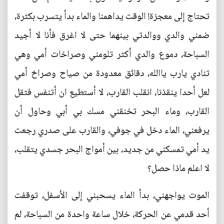
تحتاج إلى معجزة! الوقت يداهمنا والماء بدأ يتسرب بكثرة،
ضمني والدي ووالدتي بينهما حتى لا اغرق فأنا لا أجيد
السباحة، دموع والدي أكثر تلومني وصراخات أمي وهي
تنادي يارب ياالله، دقائق معدودة من صياح وصراخ أمي
لعل أحدا ينقذنا، انقلب القارب، لا أستطيع ان أتنفس فثقل
القارب، وماء البحر تخنقني مسك بي أبي وحاول أن
يرفعني، الماء دخل في جوفي، والقارب على صدري رجعت
يد أمي تمسكني من جديد، بين أمواج البحر جسدي يتقلب،
لا اعلم ماذا حصل؟
الموت يواجهني، بدأ الماء يسحبني إلى الأسفل، توقفت
أحد قدمي عن الحركة، خلال ساعة واحدة من السباحة، لم