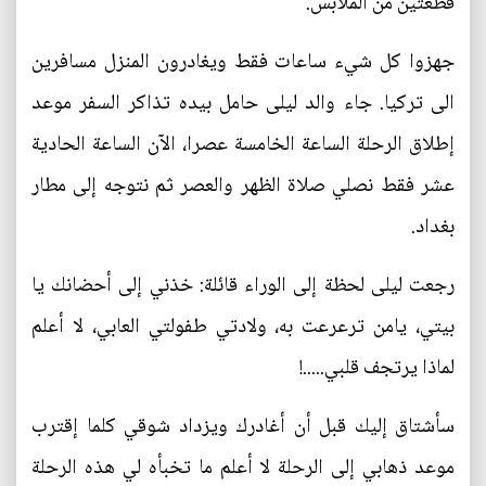
قطعتين من الملابس.
جهزوا كل شيء ساعات فقط ويغادرون المنزل مسافرين
الى تركيا. جاء والد ليلى حامل بيده تذاكر السفر موعد
إطلاق الرحلة الساعة الخامسة عصرا، الآن الساعة الحادية
عشر فقط نصلي صلاة الظهر والعصر ثم نتوجه إلى مطار
بغداد.
رجعت ليلى لحظة إلى الوراء قائلة: خذني إلى أحضانك يا
بيتي، يامن ترعرعت به، ولادتي طفولتي العابي، لا أعلم
لماذا يرتجف قلبي.....!
سأشتاق إليك قبل أن أغادرك ويزداد شوقي كلما إقترب
موعد ذهابي إلى الرحلة لا أعلم ما تخبأه لي هذه الرحلة