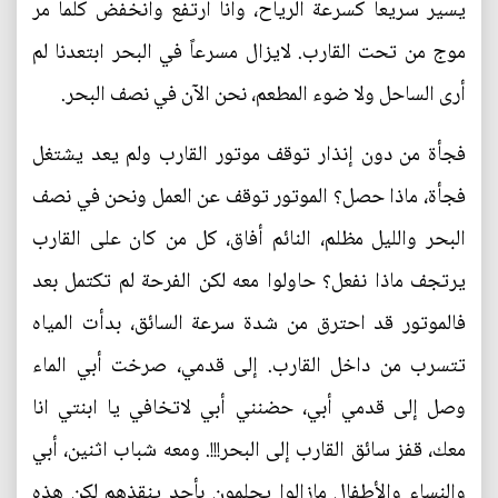
يسير سريعا كسرعة الرياح، وانا ارتفع وانخفض كلما مر
موج من تحت القارب. لايزال مسرعاً في البحر ابتعدنا لم
أرى الساحل ولا ضوء المطعم، نحن الآن في نصف البحر.
فجأة من دون إنذار توقف موتور القارب ولم يعد يشتغل
فجأة، ماذا حصل؟ الموتور توقف عن العمل ونحن في نصف
البحر والليل مظلم، النائم أفاق، كل من كان على القارب
يرتجف ماذا نفعل؟ حاولوا معه لكن الفرحة لم تكتمل بعد
فالموتور قد احترق من شدة سرعة السائق، بدأت المياه
تتسرب من داخل القارب. إلى قدمي، صرخت أبي الماء
وصل إلى قدمي أبي، حضنني أبي لاتخافي يا ابنتي انا
معك، قفز سائق القارب إلى البحر!!!. ومعه شباب اثنين، أبي
والنساء والأطفال مازالوا يحلمون بأحد ينقذهم لكن هذه