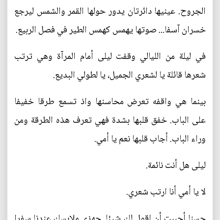
الجروح. عينيها دائرتان يدور حولها القمر والشمس ليرجع
خسران آسفا... صوتها يهمس كهمس الطير في فصل الربيع.
في ليلة من الليالي وقفت ليلى أمام المرآة وهي ترتب
شعرها قائلة يا لشعري الجميل، يا لطولي البديع.
بينما هي واقفه تعرض محاسنها واذ تسمع طرقا خفيفا
على الباب. خفق قلبها بشدة فهي تعرف هذه الطرقة ومن
وراء الباب. أجاب قلبها نعم يا أمي.
ليلى هل أنت نائمة.
لا يا أمي أنا ارتب شعري.
حسنا أحببت أن اقول لك شيئا. جهزي ملابسك عندنا سفرا