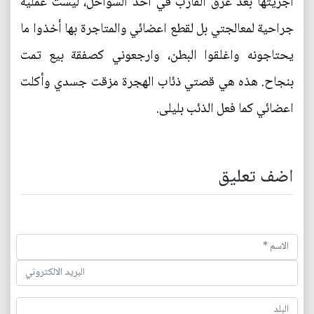
أجريتها بعد غرق القارب في أحد السواحل، ليست عملية
جراحية لمعالجتي بل لقطع اعضائي والمتاجرة بها أخذوا ما
يحتاجونه واغلقوا البطن، وارجعوني كصفقة بيع تمت
بنجاح. هذه هي قصتي ذئاب الهجرة مزقت جسدي وأكلت
اعضائي كما فعل الذئب بليلى.
اضف تعليق