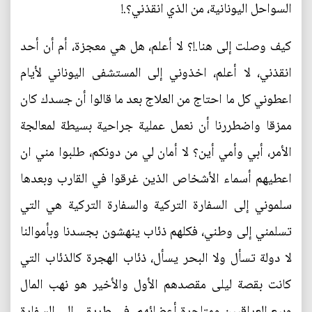
السواحل اليونانية، من الذي انقذني؟.!
كيف وصلت إلى هنا.!؟ لا أعلم، هل هي معجزة، أم أن أحد
انقذني، لا أعلم، اخذوني إلى المستشفى اليوناني لأيام
اعطوني كل ما احتاج من العلاج بعد ما قالوا أن جسدك كان
ممزقا واضطررنا أن نعمل عملية جراحية بسيطة لمعالجة
الأمر، أبي وأمي أين؟ لا أمان لي من دونكم، طلبوا مني ان
اعطيهم أسماء الأشخاص الذين غرقوا في القارب وبعدها
سلموني إلى السفارة التركية والسفارة التركية هي التي
تسلمني إلى وطني، فكلهم ذئاب ينهشون بجسدنا وبأموالنا
لا دولة تسأل ولا البحر يسأل، ذئاب الهجرة كالذئاب التي
كانت بقصة ليلى مقصدهم الأول والأخير هو نهب المال
وبيع العراقيين ومتاجرة أعضائهم، في طريقي إلى السفارة