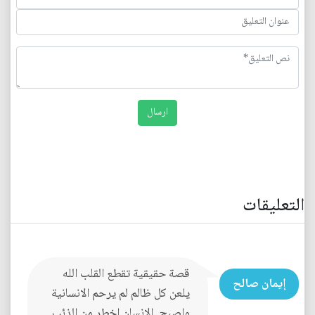
التعليقات
قصة حقيقية تقطع القلب الله
إيمان صالح
يلعن كل ظالم لم يرحم الانسانية
واصبح. الانسان اخطر من الذئب