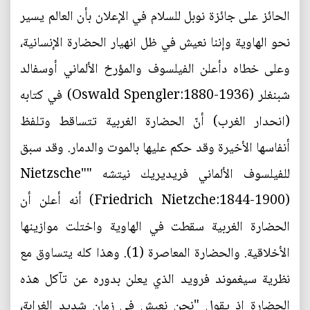
الحائز على جائزة نوبل للسلام في الإعلان بأن العالم يسير
نحو الهاوية وإننا نعيش في ظل انهيار الحضارة الإنسانية،
وعلى خطاه دأعلن الفيلسوف والمؤرخ الألماني أوسفالد
شبنغلر (Oswald Spengler:1880-1936) في كتابه
(انحدار الغرب) أنّ الحضارة الغربية تتساقط وتلفظ
أنفاسها الأخيرة وقد حكم عليها بالموت والدمار. وقد سبق
للفيلسوف الألماني فريديريك نيتشه "Nietzsche"
(Friedrich Nietzche:1844-1900) أنه أعلن أن
الحضارة الغربية سقطت في الهاوية واختلت موازينها
الأخلاقية. والحضارة المعاصرة (1). وهذا كله يتساوق مع
نظرية سيغموند فرويد الذي يعلن بدوره عن تآكل هذه
الحضارة إذ يقول "نحن نعيش في زمان شديد الغرابة،