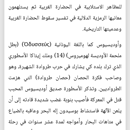
للمظاهر الاستلابية في الحضارة الغربية ثم يستلهمون
معانيها الرمزية الدلالية في تفسير سقوط الحضارة الغربية
وعدميتها التاريخية.
وأوديسيوس كما باللغة اليونانية (Ὀδυσσεύς) (بطل
ملحمة الأوديسة لهوميروس) (14) وملك إيثاكا الأسطوري
الذي ترك بلده كي يشارك في حرب طروادة الشهيرة، وهو
وصاحب فكرة الحصان (حصان طروادة) التي هزمت
الطرواديين. وتذكر الأسطورة صديق أوديسيوس المحبب
قتل في المعركة فأصيب بنوبة غضب شديدة قادته إلى أن
يلعن الآلهة فاستشاط بوسيدون إله البحر وعاقبه بالضياع
في متاهات البحار وأمواجه لمدة عشر سنوات في رحلة