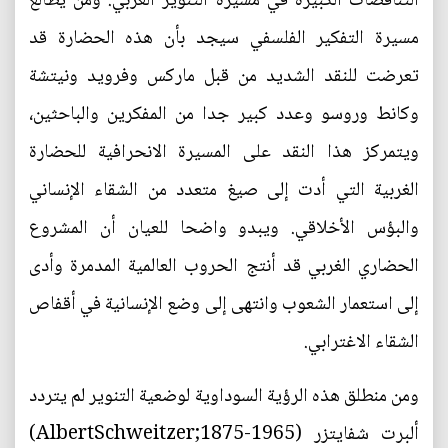
التناقضات الكبيرة في مسيرة التنوير الغربي. ومن يطالع
مسيرة التفكير الفلسفي سيجد بأن هذه الحضارة قد
تعرضت للنقد الشديد من قبل ماركس وفرويد ونيتشة
وكانط وروسو وعدد كبير جدا من المفكرين والباحثين،
ويتمركز هذا النقد على المسيرة الانحرافية للحضارة
الغربية التي أدت إلى صيغ متعدد من الشقاء الإنساني
والبؤس الأخلاقي. ويبدو واضحا للعيان أن المشروع
الحضاري الغربي قد أنتج الحروب العالمية المدمرة وأدى
إلى استعمار الشعوب وانتهى إلى وضع الإنسانية في أقفاص
الشقاء الاغترابي.
ومن منطلق هذه الرؤية السوداوية لوضعية التنوير لم يتردد
ألبرت شفايتزر (AlbertSchweitzer;1875-1965)