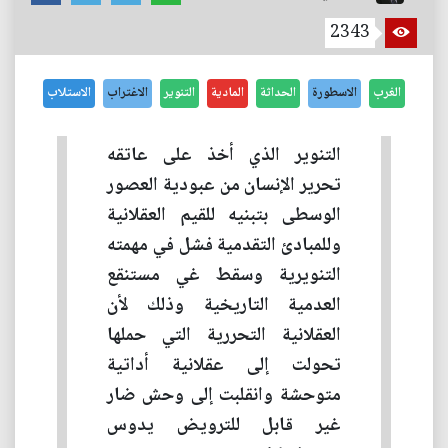
2343
الغرب
الاسطورة
الحداثة
المادية
التنوير
الاغتراب
الاستلاب
التنوير الذي أخذ على عاتقه
تحرير الإنسان من عبودية العصور
الوسطى بتبنيه للقيم العقلانية
وللمبادئ التقدمية فشل في مهمته
التنويرية وسقط غي مستنقع
العدمية التاريخية وذلك لأن
العقلانية التحررية التي حملها
تحولت إلى عقلانية أداتية
متوحشة وانقلبت إلى وحش ضار
غير قابل للترويض يدوس