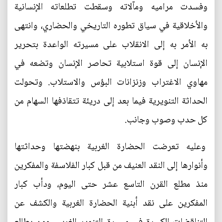
وفسدت مراميه ومآلاته وسقطت تطلعاته الإنسانية
والأخلاقية في سياق تطوره التاريخي والحضاري، وانتهى
به الأمر به إلى الانقلاب على مسيرته الواعدة بتحرير
الإنسان إلى قوة استلابية تحاصر الإنسان وتضعه في
مهاوي الاغتراب وزنزانات البؤس والاستلاب. وتحولت
الحداثة التنويرية فيما بعد إلى دريئة تتقاذفها السهام من
كل حدب وصوب وجانب.
وعليه تعرضت الحضارة الغربية بنهضتها وحداثتها
وأنوارها إلى النقد العنيف من قبل كبار الفلاسفة والمفكرين
منذ مطلع القرن التاسع عشر حتى اليوم، ودأب كبار
المفكرين على نقد أبنية الحضارة الغربية والكشف عن