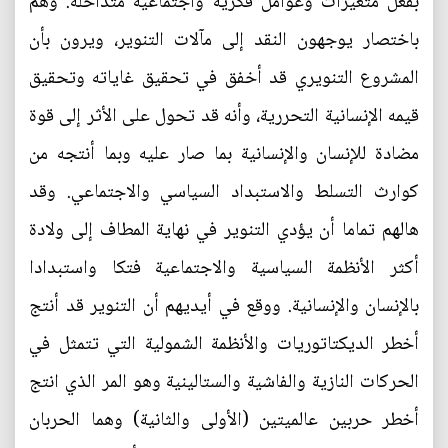
بفعل متغيرات وعوامل فكرية واجتماعية متداخلة. وهم
باختصار يوجهون النقد إلى مآلات التنوير، ويرون بأن
المشروع التنويري قد أخفق في تحقيق غاياته وتحقيق
قيمه الإنسانية التحررية، وأنه قد تحول على الأثر إلى قوة
مضادة للإنسان والإنسانية بما صار عليه وبما أنتجه من
كوارث التسلط والاستبداد السياسي والاجتماعي. وقد
هالهم تماما أن يؤدي التنوير في نهاية المطاف إلى ولادة
أكثر الأنظمة السياسية والاجتماعية فتكا واستبدادا
بالإنسان والإنسانية. ووقع في أيديهم أن التنوير قد أنتج
أخطر الديكتاتوريات والأنظمة الشمولية التي تتمثل في
الحركات النازية والفاشية والستالينية وهو المر الذي انتج
أخطر حربين عالميتين (الأولى والثانية) وهما الحربان