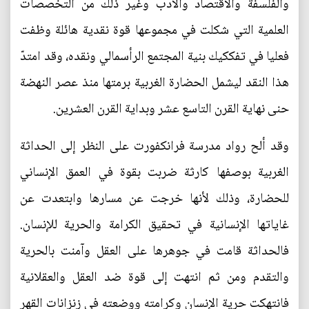
والفلسفة والاقتصاد والأدب وغير ذلك من التخصصات
العلمية التي شكلت في مجموعها قوة نقدية هائلة وظفت
فعليا في تفككيك بنية المجتمع الرأسمالي ونقده، وقد امتدّ
هذا النقد ليشمل الحضارة الغربية برمتها منذ عصر النهضة
حنى نهاية القرن التاسع عشر وبداية القرن العشرين.
وقد ألح رواد مدرسة فرانكفورت على النظر إلى الحداثة
الغربية بوصفها كارثة ضربت بقوة في العمق الإنساني
للحضارة، وذلك لأنها خرجت عن مسارها وابتعدت عن
غاياتها الإنسانية في تحقيق الكرامة والحرية للإنسان.
فالحداثة قامت في جوهرها على العقل وآمنت بالحرية
والتقدم ومن ثم انتهت إلى قوة ضد العقل والعقلانية
فانتهكت حرية الإنسان وكرامته ووضعته في زنزانات القهر