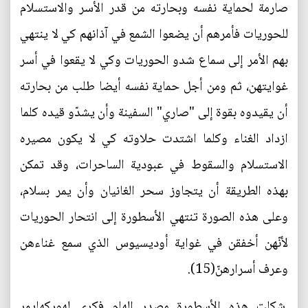
صارمة لحماية نفسه وبحارته من قدر الأسر والاستسلام
للحوريات فأمرهم أن يضعوا الشمع في آذانهم كي لا ينتهي
بهم الأمر إلى سماع شدو الحوريات وكي لا يقعوا في أسر
غوايتهن، ثم ومن أجل حماية نفسه أيضا طلب من بحارته
أن يقيدوه بقوة إلى "صاري" السفينة وأن يشدّو قيده كلما
ازداد الغناء وكلما اشتدت حلاوته كي لا يكون مصيره
الاستسلام والسقوط في عبودية الساحرات، وقد تمكن
بهذه الطريقة أن يتجاوز سحر الغانيان وأن يمر بسلام،
وعلى هذه الصورة تنتهي الأسطورة إلى انتحار الحوريات
لأنّهن أخفقن في غواية أوديسيوس الذي سمع غناءهن
وعرف أسرارهنّ(15).
شكلت هذه الأسطورة مصدر إلهام فكري لهوركهايمر