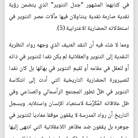
في كتابهما المشهور “جدل التنوير” الذي يتضمن رؤية
نقدية صارمة نقدية يتناولان فيها مآلات عصر التنوير في
استطالاته الحضارية الاغترابية (5).
ومما لا شك فيه أن النقد العنيف الذي وجهه رواد النظرية
النقدية إلى التنوير والعقلانية لم يكن نقدا للتنوير في ذاته
أو للعقل في مقامه أو لقيم التنوير في بهائها بل كان نقدا
للصيرورة الحضارية التاريخية التي أدت إلى انتكاسة
التنوير في ظلِّ تطور المجتمع الرأسمالي والصناعي وفي
ظل علاقاته المُكَرَّسَة لاستعباد الإنسان واستلابه. ويسجل
التاريخ أن رواد المدرسة لا يقفون موقفا معاديا للتنوير في
جوهره بل يقفون ضد مظاهر اللاعقلانية التي انتهى إليها