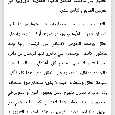
العظيم في مختلف مظاهر الحياة الفكرية الأوروبية في
القرنين السابع والثامن عشر.
والتنوير بالتعريف حالة حضارية ذهنية متوقدة، يدك فيها
الإنسان جدران الأوهام، ويدمر عبرها أركان الوصاية على
العقل بوصفه الجوهر الإنساني في الإنسان. إنها وفقاً
لمنظور "كانط" الوضعية التي يخرج فيها الإنسان من دائرة
الخرافات والأوهام، ليحطم كل أشكال العطالة الذهنية
والجمود ومقاليد الوصاية على العقل. وفي هذا كله تأكيد
لسيادة العقل وسلطانه حيث لا يكون سلطان فوق سلطانه؛
ولذا غالبا ما يقترن مفهوم العقل بمفهوم النور أو التنوير في
الحضور والغياب، يقابله هذا الاقتران الكبير والجوهري بين
الجهل والظلام. وضمن توجهات هذه المعادلة التنويرية،