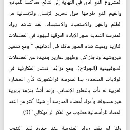
المشروع الذي أدى في النهاية إلى نتائج معاكسة للمبادئ
والقيم الذي طرحها حول تحرير الإنسان والإنسانية من
الظلم والقهر والاستعباد والاستبداد. لقد شاهد رواد
المدرسة النقدية صور الإبادة العرقية لليهود في المعتقلات
النازية وبقيت هذه الصور ماثلة في أذهانهم، " ومع تدمير
هيروشيما وناجازاكي، وظهور تقارير جديدة عن المعتقلات
السوفييتية (الجولاج)، ومع تزايُد انتشار المكارثية في
الولايات المتحدة؛ بدا لمدرسة فرانكفورت كأن الحضارة
الغربية لم تأتِ بالتطور الإنساني، وإنما أتتْ بنزعة بربرية
غير مسبوقة، وأدرك أعضاء المدرسة أن شيئًا أكثر من النقد
المعتاد للرأسمالية مطلوب من الفكر الراديكالي "(9).
ولذا لم يقف رواد المدرسة عند حدود نقد التنوير