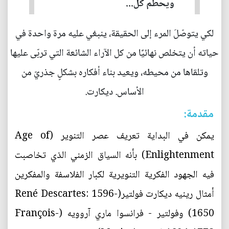
ويحطم كل...
لكي يتوصّلَ المرء إلى الحقيقة، ينبغي عليه مرة واحدة في
حياته أن يتخلص نهائيًا من كل الآراء الشائعة التي تربّى عليها
وتلقاها من محيطه، ويعيد بناء أفكاره بشكلٍ جذريّ من
الأساس. ديكارت.
مقدمة:
يمكن في البداية تعريف عصر التنوير (Age of
Enlightenment) بأنه السياق الزمني الذي تخاصبت
فيه الجهود الفكرية التنويرية لكبار الفلاسفة والمفكرين
أمثال رينيه ديكارت فولتير(René Descartes: 1596-
1650) وفولتير - فرانسوا ماري آروويه (François-