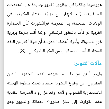
هووشيما وناكازاكي، وظهور تقارير جديدة عن المعتقلات
السوفييتية (الجولاج)، ومع تزايُد انتشار المكارثية في
الولايات المتحدة؛ بدا لمدرسة فرانكفورت كأن الحضارة
الغربية لم تأت بالتطور الإنساني، وإنما أتت بنزعة بربرية
غري مسبوقة. وأدرك أعضاء المدرسة أن شيئًا أكثر من النقد
المعتاد للرأسمالية مطلوب من الفكر الراديكالي" (8).
مآلات التنوير:
وليس ألعن من ذلك ما شهده العصر الجديد –القرن
العشرون- من وقوع البشرية جمعاء تحت سطوة الهيمنة
الاستعمارية للشعوب والأمم. وقد عزا رواد المدرسة النقدية
هذه الكوارث إلى فشل مشروع الحداثة والتنوير وهو