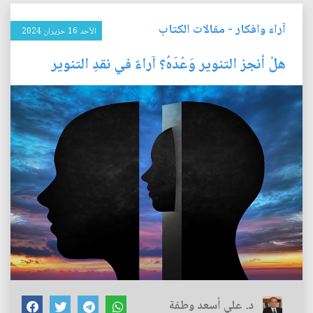
آراء وافكار
-
مقالات الكتاب
الأحد 16 حزيران 2024
هلْ أنجز التنوير وَعْدَهُ؟ آراءٌ في نقدِ التنوير
د. علي أسعد وطفة