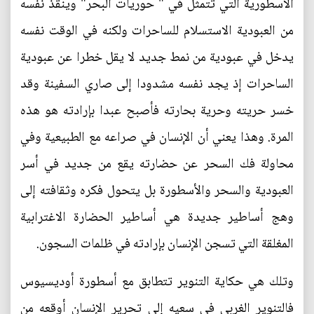
الأسطورية التي تتمثل في " حوريات البحر" وينقذ نفسه
من العبودية الاستسلام للساحرات ولكنه في الوقت نفسه
يدخل في عبودية من نمط جديد لا يقل خطرا عن عبودية
الساحرات إذ يجد نفسه مشدودا إلى صاري السفينة وقد
خسر حريته وحرية بحارته فأصبح عبدا بإرادته هو هذه
المرة. وهذا يعني أن الإنسان في صراعه مع الطبيعية وفي
محاولة فك السحر عن حضارته يقع من جديد في أسر
العبودية والسحر والأسطورة بل يتحول فكره وثقافته إلى
وهج أساطير جديدة هي أساطير الحضارة الاغترابية
المغلقة التي تسجن الإنسان بإرادته في ظلمات السجون.
وتلك هي حكاية التنوير تتطابق مع أسطورة أوديسيوس
فالتنوير الغربي في سعيه إلى تحرير الإنسان أوقعه من