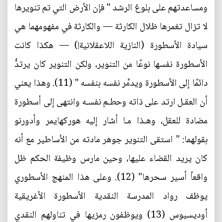
ومساعدتهم على بلوغ الرشد " فإن الأرض التي تم تنويرها
لا تزال تغمرها ظلال الكارثة — والكارثة في مفهومهما هي
سيادة الأسطورة (النازية اللاعقلانية!) — هكذا كانت
الأسطورة نفسها نوعًا من التنوير، ولكن التنوير كان يرتدُّ
دائمًا إلى الأسطورة ويدمِّر نفسه بنفسه " (11). وهذا يعني
أن العقـل ارتد على ذاته وحطـم نفسـه وانتهى إلى أسطورة
مضادة للعقل، وهـذا مـا أشار إليه هوركهايمر وأدورنو
بقولهما: " استقى التنوير جوهر مادته من الأساطير مع أنه
كان يريد القضاء عليها، وحين مارس وظيفة الحكم ظل
واقعاً أسير سحرها" (12). وعلى هذا المنهج الأسطوري
يوظف رواد المدرسة النقدية الأسطورة الأغريقية
أوديسيوس (13) ويوظفون رمزيها في تناولهم النقدي