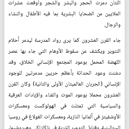
اللتان دمرت الحجر والبشر والشجر وأوقعت عشرات
الملايين من الضحايا البشرية بما فيه الأطفال والنشاء
والرجال.
جاء القرن العشرون كما يرى رواد المدرسة ليدمر أحلام
التنوير ويكشف عن سقوط الأوهام التي جاء بها عصر
النّهضة المحمل بوعود المجتمع الإنساني الخلاق، وقد
دشنت وعود الحداثة بأعظم حربين مدمرتين للوجود
الإنساني (الحربان العالميتان الأولى والثانية) وكان القرن
العشرون محملا بوعود الموت والفناء والإبادات العرقية
والسياسية التي تمثلت في الهولوكست ومعسكرات
الأوشفيتز في ألمانيا النازية، ومعسكرات الغولاغ في روسيا
الستالينية، وقنابل التدمير الذرية في ناكازاكي وهيروشيما،