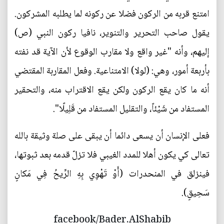
امتنع قربه من الركون فضلا عن ركونه لما يطلبه المشركون.
يقول صاحب التحرير والتنوير، نافيا ركون النبي‏ (ص)
إليهم، وأنه "غير واقع ولا مقارب الوقوع لأن الآية قد نفته
بأربعة أمور، وهي: (لولا) الامتناعية. وفعل المقاربة المقتضي
أنه ما كان يقع الركون ولكن يقع الاقتراب منه، والتحقير
المستفاد من شَيْئاً، والتقليل المستفاد من قَلِيلًا".
فعلى الإنسان أن يسعى دائما أن يبقى على صلة وثيقة بالله
تعالى كي يكون أهلا للمدد الغيبي فلا تزلّ قدمه بعد ثبوتها،
فينزلق في المنحدرات (أَوْ تَهْوِي بِهِ الرِّيحُ فِي مَكانٍ
سَحِيقٍ).
facebook/Bader.AlShabib