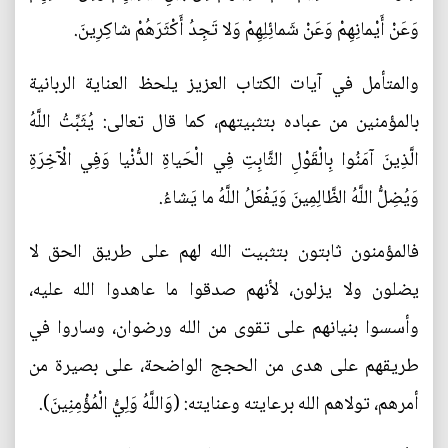
وَعَنْ أَيْمانِهِمْ وَعَنْ شَمائِلِهِمْ وَلا تَجِدُ أَكْثَرَهُمْ شاكِرِينَ.
والمتأمل في آيات الكتاب العزيز يلحظ العناية الربانية
بالمؤمنين من عباده بتثبيتهم، كما قال تعالى: يُثَبِّتُ اللَّهُ
الَّذِينَ آمَنُوا بِالْقَوْلِ الثَّابِتِ فِي الْحَياةِ الدُّنْيا وَفِي الْآخِرَةِ
وَيُضِلُّ اللَّهُ الظَّالِمِينَ وَيَفْعَلُ اللَّهُ ما يَشاءُ.
فالمؤمنون ثابتون بتثبيت الله لهم على طريق الحق لا
يضلون ولا يزلون، لأنهم صدقوا ما عاهدوا الله عليه،
وأسسوا بنيانهم على تقوى من الله ورضوان، وساروا في
طريقهم على هدى من الحجج الواضحة، على بصيرة من
أمرهم، تولاهم الله برعايته وعنايته: (وَاللَّهُ وَلِيُّ الْمُؤْمِنِينَ).