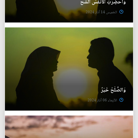
وَأُحْضِرَتِ الْأَنْفُسُ الشُّحَّ
الخميس 14 آذار 2024
وَالصُّلْحُ خَيْرٌ
الأربعاء 06 آذار 2024