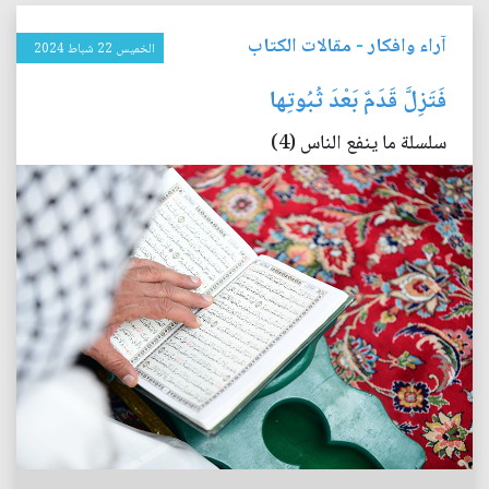
آراء وافكار
-
مقالات الكتاب
الخميس 22 شباط 2024
فَتَزِلَّ قَدَمٌ بَعْدَ ثُبُوتِها
سلسلة ما ينفع الناس (4)