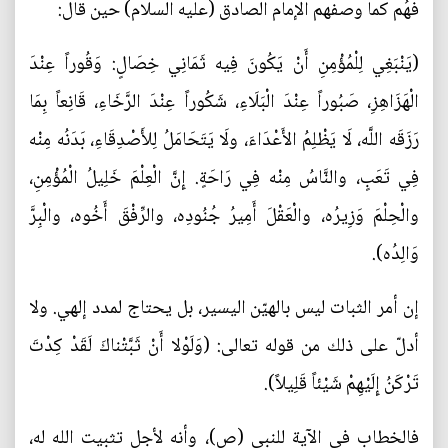
فهُم كما وصفهم الإمام الصادق (عليه السلام) حين قال:
(يَنْبَغِي لِلْمُؤْمِنِ أَنْ يَكُونَ فِيه ثَمَانِي خِصَالٍ: وَقُوراً عِنْدَ
الْهَزَاهِزِ، صَبُوراً عِنْدَ الْبَلَاءِ، شَكُوراً عِنْدَ الرَّخَاءِ، قَانِعاً بِمَا
رَزَقَه اللَّه، لَا يَظْلِمُ الأَعْدَاءَ، ولَا يَتَحَامَلُ لِلأَصْدِقَاءِ، بَدَنُه مِنْه
فِي تَعَبٍ، والنَّاسُ مِنْه فِي رَاحَةٍ. إِنَّ الْعِلْمَ خَلِيلُ الْمُؤْمِنِ،
والْحِلْمَ وَزِيرُه، والْعَقْلَ أَمِيرُ جُنُودِه، والرِّفْقَ أَخُوه، والْبِرَّ
وَالِدُه).
إن أمر الثبات ليس بالهيّن اليسير، بل يحتاج لمدد إلهي. ولا
أدلّ على ذلك من قوله تعالى: (وَلَوْلا أَنْ ثَبَّتْناكَ لَقَدْ كِدْتَ
تَرْكَنُ إِلَيْهِمْ شَيْئاً قَلِيلاً).
فالخطاب في الآية للنبي (ص)، وأنه لأجل تثبيت الله له،