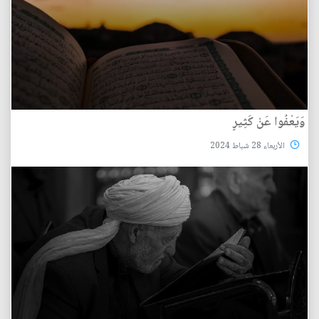
وَيَعْفُوا عَنْ كَثِيرٍ
الأربعاء 28 شباط 2024