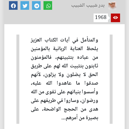
بدر شبيب الشبيب
1968
والمتأمل في آيات الكتاب العزيز
يلحظ العناية الربانية بالمؤمنين
من عباده بتثبيتهم، فالمؤمنون
ثابتون بتثبيت الله لهم على طريق
الحق لا يضلون ولا يزلون، لأنهم
صدقوا ما عاهدوا الله عليه،
وأسسوا بنيانهم على تقوى من الله
ورضوان، وساروا في طريقهم على
هدى من الحجج الواضحة، على
بصيرة من أمرهم...