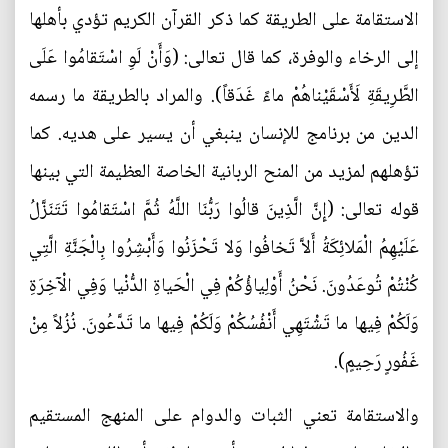
الاستقامة على الطريقة كما ذكر القرآن الكريم تؤدي بأهلها
إلى الرخاء والوفرة، كما قال تعالى: (وَأَنْ لَوِ اسْتَقامُوا عَلَى
الطَّرِيقَةِ لَأَسْقَيْناهُمْ ماءً غَدَقاً). والمراد بالطريقة ما رسمه
الدين من برنامج للإنسان ينبغي أن يسير على هديه. كما
تؤهلهم لمزيد من المنح الربانية الخاصة العظيمة التي بينها
قوله تعالى: (إِنَّ الَّذِينَ قالُوا رَبُّنَا اللَّهُ ثُمَّ اسْتَقامُوا تَتَنَزَّلُ
عَلَيْهِمُ الْمَلائِكَةُ أَلاَّ تَخافُوا وَلا تَحْزَنُوا وَأَبْشِرُوا بِالْجَنَّةِ الَّتِي
كُنْتُمْ تُوعَدُونَ. نَحْنُ أَوْلِياؤُكُمْ فِي الْحَياةِ الدُّنْيا وَفِي الْآخِرَةِ
وَلَكُمْ فِيها ما تَشْتَهِي أَنْفُسُكُمْ وَلَكُمْ فِيها ما تَدَّعُونَ. نُزُلاً مِنْ
غَفُورٍ رَحِيمٍ).
والاستقامة تعني الثبات والدوام على المنهج المستقيم