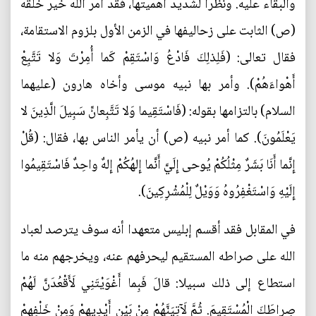
والبقاء عليه. ونظرا لشديد أهميتها، فقد أمر الله خير خلقه
(ص) الثابت على زحاليفها في الزمن الأول بلزوم الاستقامة،
فقال تعالى: (فَلِذلِكَ فَادْعُ وَاسْتَقِمْ كَما أُمِرْتَ وَلا تَتَّبِعْ
أَهْواءَهُمْ). وأمر بها نبيه موسى وأخاه هارون (عليهما
السلام) بالتزامها بقوله: (فَاسْتَقِيما وَلا تَتَّبِعانِّ سَبِيلَ الَّذِينَ لا
يَعْلَمُونَ). كما أمر نبيه (ص) أن يأمر الناس بها، فقال: (قُلْ
إِنَّما أَنَا بَشَرٌ مِثْلُكُمْ يُوحى‏ إِلَيَّ أَنَّما إِلهُكُمْ إِلهٌ واحِدٌ فَاسْتَقِيمُوا
إِلَيْهِ وَاسْتَغْفِرُوهُ وَوَيْلٌ لِلْمُشْرِكِينَ).
في المقابل فقد أقسم إبليس متعهدا أنه سوف يترصد لعباد
الله على صراطه المستقيم ليحرفهم عنه، ويخرجهم منه ما
استطاع إلى ذلك سبيلا: قالَ فَبِما أَغْوَيْتَنِي لَأَقْعُدَنَّ لَهُمْ
صِراطَكَ الْمُسْتَقِيمَ. ثُمَّ لَآتِيَنَّهُمْ مِنْ بَيْنِ أَيْدِيهِمْ وَمِنْ خَلْفِهِمْ