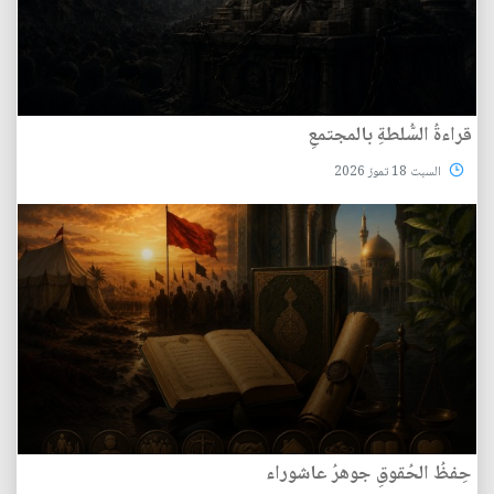
قراءةُ السُّلطةِ بالمجتمعِ
السبت 18 تموز 2026
حِفظُ الحُقوقِ جوهرُ عاشوراء