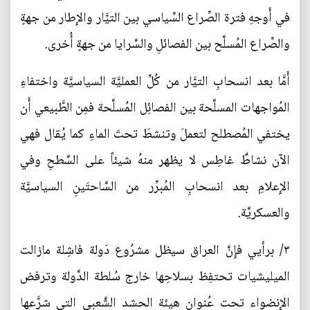
في أَوجهِ فترة الصِّراع السِّياسي بين التيَّار والإِطار من جهةٍ
والصِّراع المُسلَّح بين الفصائلِ والسَّرايا من جهةٍ أُخرى.
أَمَّا بعد انسحابِ التيَّار من كُلِّ العمليَّة السياسيَّة واختفاءِ
المُواجهات المسلَّحة بين الفصائِل المُسلَّحة فمِن الطَّبيعي أَن
يختفي المُصطلح لتعملَ وتنشطَ تحتَ الماءِ كما يُقال فهي
الآن نشاطٌ غاطِس لا يظهر منهُ شيئاً على السَّطحِ وفي
الإِعلامِ بعد انسحابِ المُبرِّر من السَّاحتَينِ السياسيَّة
والعسكريَّة.
٣/ برأيي فإِنَّ العراق سيظل مشرُوع دَولة فاشِلة مازالت
الميليشيات تحتفِظ بسلاحِها خارج سُلطة الدَّولة وترفض
الإِنضواء تحت عُنوان هيئة الحشد الشَّعبي التي شرَّعها