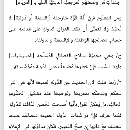
أَجنداتِ مَن وصفتهُم المرجعيَّة الدينيَّةِ العُليا بـ [الغُرباء].
ومن المعلُوم فإِنَّ أَيَّة قُوَّة خارجيَّة [إِقليميَّة أَو دَوليَّة] لا
تُحبِّذ ولا تتمنَّى أَن يقف العراق كدَولةٍ على قدمَيهِ على
حسابِ مصالحِها الوطنيَّة والإِقليميَّة والدوليَّة.
ج/ وهي محميَّةٌ بسلاحِ الفصائلِ المُسلَّحة [الميليشيات]
ولهذا السَّبب فإِنَّ خطرها مُضاعفٌ على الدَّولة ومُؤَسَّساتِها.
٢/ رُبما خفَتَ الآن الحديث عن الدَّولة العميقة لأَنَّها هي التي
تحكُم وتتحكَّم بمفردِها ولوحدِها منذُ تشكيلِ الحكُومةِ
الحاليَّة، بل يُمكنُ القَول بأَنَّها أَصبحت الحُضن الدَّافئة للدَّولةِ،
فكما نعرف فإِنَّ تراشُقات الدَّولة العميقة تتصاعَد عندما
تختلف معَ ذاتِها إِن صحَّ التَّعبير، فكانَ تداوُلها في الإِعلامِ