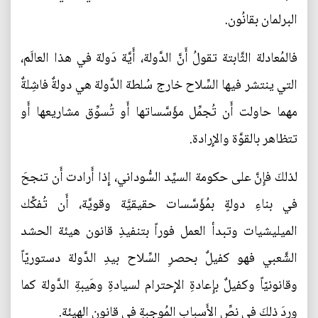
البرلمان بقانُون.
فالمُعادلة الثَّابتة تقولُ أَنَّ الدَّولة، أَيَّة دَولة في هذا العالَم،
التي ينتشر فيها السِّلاح خارج سُلطة الدَّولة هي دولةٌ فاشِلةٌ
مهما حاولت أَن تُجمِّل مؤَسَّساتها أَو تُسوِّق مشاريعها أَو
تتظاهر بالقوَّة والإِرادة.
لذلكَ فإِنَّ على حكومة السيِّد السُّوداني، إِذا أَرادت أَن تنجحَ
في بناءِ دولةٍ بمُؤَسَّسات حقيقيَّة وقويَّة، أَن تُفكِّك
الميليشيات وتبدأ العمل فوراً بتنفيذِ قانون هيئة الحشد
الشَّعبي فهو كفيلٌ بحصرِ السِّلاح بيدِ الدَّولة دستوريّاً
وقانونيّاً وكفيلٌ بإِعادةِ الإِحترام لسيادةِ وهَيبةِ الدَّولة كما
وردَ ذلكَ في نصِّ الأَسبابِ المُوجِبةِ في قانونِ الهيئة.