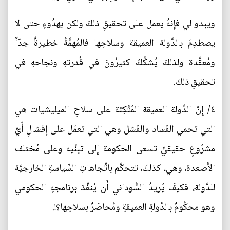
ويبدو لي فإِنهُ يعمل على تحقيقِ ذلكَ ولكن بهدُوءٍ حتى لا
يصطدِمَ بالدَّولة العميقة وسلاحِها فالمُهمَّةُ خطيرةٌ جدّاً
ومُعقَّدة ولذلكَ يُشكِّكُ كثيرُونَ في قُدرتهِ ونجاحهِ في
تحقيقِ ذلكَ.
٤/ إِنَّ الدَّولة العميقة المُتَّكِئة على سلاحِ الميليشيات هي
التي تحمي الفَساد والفَشل وهي التي تعمَل على إِفشالِ أَيِّ
مشرُوعٍ حقيقيٍّ تسعى الحكومة إِلى تبنِّيه وعلى مُختلف
الأَصعدة، وهي، كذلكَ، تتحكَّم باتِّجاهاتِ السِّياسةِ الخارجيَّة
للدَّولة، فكيفَ يُريدُ السُّوداني أَن يُنفِّذ برنامجهِ الحكومي
وهو محكُومٌ بالدَّولةِ العميقةِ ومُحاصَرٌ بسلاحِها؟!.