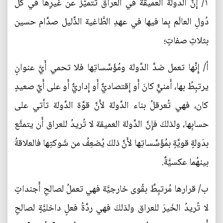
١/ إِنَّ الدَّولة العميقة في العراق تتميَّز عن غيرِها في كُلِّ
دُولِ العالَم بِما فيها في عهدِ الطَّاغية الذَّليل صدَّام حسين
بثلاثِ صفاتٍ؛
أ/ إِنَّها تعمل ضدَّ الدَّولة ومُؤَسَّساتِها فلا تحمي أَيَّ عنوانٍ
يرتبِطُ بها، أَمنيٌّ كانَ أَو إِقتصاديٌّ أَو إِداريٌّ أَو على أَيِّ صعيدٍ
كان، فهي تُعرقلُ بناء الدَّولة لأَنَّ قوَّة الدَّولة تأتي على
حسابِها، ولذلكَ فإِنَّ الدَّولة العميقة لا تُريدُ للعراق أَن يتمتَّع
بدَولةٍ قويَّةٍ بمُؤَسَّساتِها لأَنَّ ذلكَ يُضعِفُ من شَوكتِها فالعلاقةُ
بينهُما عكسيَّةٌ.
ب/ قرارها مُرتبِطٌ بقُوى خارجيَّة فهي تعملُ لصالحِ أَجنداتٍ
لا تُريدُ الخَيرَ للعراق ولذلكَ فهي ردَّةُ فعلٍ داخليَّةٍ لصالحِ