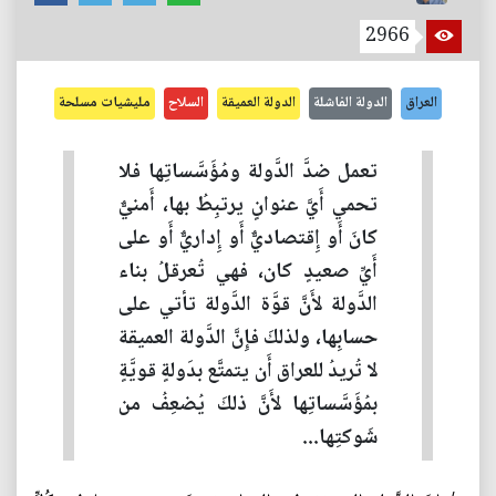
2966
العراق
الدولة الفاشلة
الدولة العميقة
السلاح
مليشيات مسلحة
تعمل ضدَّ الدَّولة ومُؤَسَّساتِها فلا
تحمي أَيَّ عنوانٍ يرتبِطُ بها، أَمنيٌّ
كانَ أَو إِقتصاديٌّ أَو إِداريٌّ أَو على
أَيِّ صعيدٍ كان، فهي تُعرقلُ بناء
الدَّولة لأَنَّ قوَّة الدَّولة تأتي على
حسابِها، ولذلكَ فإِنَّ الدَّولة العميقة
لا تُريدُ للعراق أَن يتمتَّع بدَولةٍ قويَّةٍ
بمُؤَسَّساتِها لأَنَّ ذلكَ يُضعِفُ من
شَوكتِها...