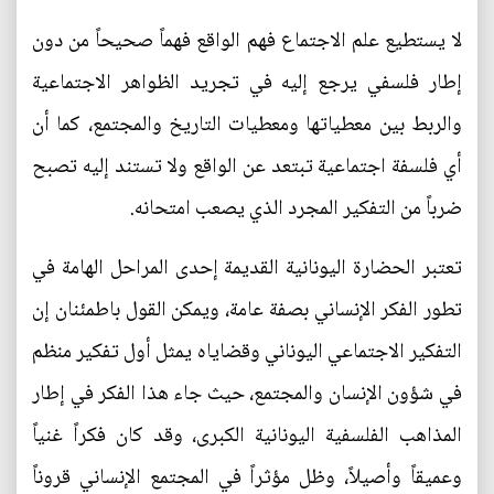
لا يستطيع علم الاجتماع فهم الواقع فهماً صحيحاً من دون
إطار فلسفي يرجع إليه في تجريد الظواهر الاجتماعية
والربط بين معطياتها ومعطيات التاريخ والمجتمع، كما أن
أي فلسفة اجتماعية تبتعد عن الواقع ولا تستند إليه تصبح
ضرباً من التفكير المجرد الذي يصعب امتحانه.
تعتبر الحضارة اليونانية القديمة إحدى المراحل الهامة في
تطور الفكر الإنساني بصفة عامة، ويمكن القول باطمئنان إن
التفكير الاجتماعي اليوناني وقضاياه يمثل أول تفكير منظم
في شؤون الإنسان والمجتمع، حيث جاء هذا الفكر في إطار
المذاهب الفلسفية اليونانية الكبرى، وقد كان فكراً غنياً
وعميقاً وأصيلاً، وظل مؤثراً في المجتمع الإنساني قروناً