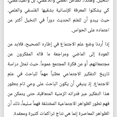
التخيل. وهكذا، تضامن العقلي واللاعقلي، بل والميتاعقلي،
كي يشكلوا المعرفة الإنسانية بشقيها الفلسفي والعلمي.
حيث يبدو أن للعلم الحديث دوراً في التخيل أكثر من
اعتماده على الحواس.
إذا أردنا وضع علم الاجتماع في إطاره الصحيح، فلابد من
العودة إلى الماضي ومراجعة ما قاله المفكرون عن
مجتمعاتهم، أو عن فكرة المجتمع عموماً. حيث تمثل دراسة
تاريخ التفكير الاجتماعي مطلباً مهماً للباحث في علم
الاجتماع. إذ ينبغي أن يكون الباحث على وعي تام بتطور
هذا التفكير عبر فتراته الزمنية المتعاقبة، حتى يتمكن من
فهم تطور الظواهر الاجتماعية المختلفة فهماً سليماً، ذلك أن
الظواهر المعاصرة إنما هي نتاج تراكمات كثيرة ومعقدة.