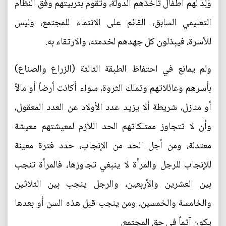
وُلِدَ لهم أطفال تأخذهم الدولة، وتقوم بتربيتهم وفق النظام
التعليمي السابق، القائم على الانتماء للمجتمع، وليس
للأسرة، فيبذلون كل جهدهم لخدمته، والارتقاء به.
ولم يمانع في احتفاظ الطبقة الثالثة (الزراع والصناع)
بأسرهم وعائلاتهم وتملك الثروة، سواء أكانت أرضاً أو مالاً
أو منازل، شريطة ألا يزيد عدد الأولاد عن العدد المعقول،
وأن لا تتجاوز ممتلكاتهم الحد اللازم لمعيشتهم معيشة
معتدلة، ومن أجل الحد من الإنجاب، حدد فترة معينة
للإنجاب للرجل والمرأة لا ينبغي تجاوزها، فالمرأة تنجب
بين العشرين والأربعين، والرجل ينجب بين الثلاثين
والخامسة والخمسين، ومن ينجب قبل هذه السن أو بعدها
يكون آثماً في حق المجتمع.