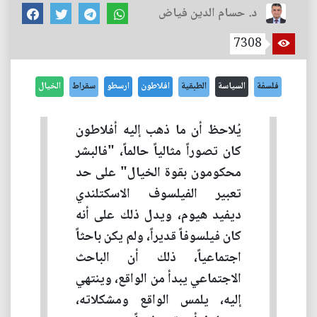
د. حسام الدين فياض
7308
فلسفة
السياسة
الطبقية
افلاطون
ارسطو
سقراط
الخيال
يُلاحظ أن ما ذهب إليه أفلاطون
كان تصوراً مثالياً حالماً، "فالبشر
محكومون بقوة الخيال" على حد
تعبير الفيلسوف الاسكتلندي
ديفيد هيوم، ويدل ذلك على أنه
كان فيلسوفاً قديراً، ولم يكن باحثاً
اجتماعياً، ذلك أن الباحث
الاجتماعي يبدأ من الواقع، وينتهي
إليه، يلمس الواقع ومشكلاته،