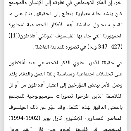
آخر، إن الفكر الاجتماعي في نظرته إلى الإنسان والمجتمع
كان ينشد حالة معيارية يتطلع إلى تحقيقها. بناءً على ما
تقدم سنحاول مناقشة أهم الأفكار الاجتماعية لمحاورة
الجمهورية التي جاء بها الفيلسوف اليوناني أفلاطون([1])
(427- 347 ق.م) في تصوره للمدينة الفاضلة.
في حقيقة الأمر، ينطوي الفكر الاجتماعي عند أفلاطون
على تحليلات اجتماعية وسياسية بالغة العمق والدقة. ولقد
وصل الأمر ببعض المؤرخين إلى اعتبار أفلاطون من أوائل
الفلاسفة الذين طرحوا تصورات سوسيولوجية للمجتمع
بالمعنى الدقيق لهذه الكلمة. وقد عبّر عن ذلك الفيلسوف
المعاصر النمساوي- الإنكليزي كارل بوبر (1902-1994)
المتخصص في فلسفة العلوم حين قال: "لقد حاول