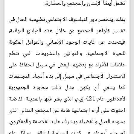
تشمل أيضاً الإنسان والمجتمع والحضارة.
بذلك، ينحصر دور الفيلسوف الاجتماعي بطبيعية الحال في
تفسير ظواهر المجتمع من خلال هذه المبادئ النهائية،
فيتحدث عن غايات الوجود الإنساني والعوامل المكونة
للحياة الاجتماعية، والقوانين والتشريعات التي تنظم
علاقات الأفراد مع بعضهم البعض في سبيل الحفاظ على
الاستقرار الاجتماعي في سبيل إلى بناء أمجاد المجتمعات
كما ينبغي أن يكون. مثال ذلك: محاورة الجمهورية
لأفلاطون عام 421 ق.م، الذي بشر فيها بالمدينة الفاضلة
احتوت على آراء اجتماعية هامة عن المجتمع المثالي الذي
يسوده العدل والفضيلة ويشرف عليه الفلاسفة والمفكرون.
ثم جاء أرسطو في كتابه السياسة ليناقش مسائل علم