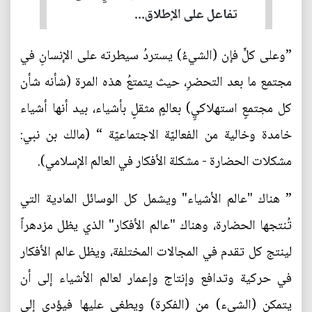
تفاعل على الإطلاق...
”وعلى كلٍّ فإن (الشيءُ) يستردُ سيطرته على الإنسانِ في
مجتمع ما بعد التحضرِ، حيث يتمتعُ هذه المرة (شأنه شأن
كل مجتمعٍ استهلاكيٍ) بعالمٍ مثقلٍ بأشياء، بيد أنها أشياء
خامدة وخالية من الفعاليّة الاجتماعيّة “ (مالك بن نبي:
مشكلات الحضارة - مشكلة الأفكار في العالم الإسلامي).
” هناك "عالم الأشياء" ويشمل كل الوسائل المادية التي
تُنتجها الحضارة، وهناك "عالم الأفكار" الذي يظل مزدهراً
لينتج كل تقدم في المجالات المختلفة، ويظل عالم الأفكار
في حركية وتدافع وإنتاج وإعمار لعالم الأشياء إلى أن
يتمكن (الشيء) من (الفكرة) ويطغى عليها فيؤدي إلى