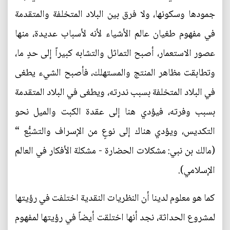
جمودها وسكونها، ولا فرق بين البلاد المتخلفة والمتقدمة
في مفهوم طغيان عالم الأشياء لأنه لأسباب عديدة، منها
عصور الاستعمار، أصبح التماثل والتشابه كبيراً إلى حدٍ ما،
وتطابقت مظاهر المنتج والمستهلك، فأصبح الشيء يطغى
في البلاد المتخلفة بسبب ندرته، ويطغى في البلاد المتقدمة
بسبب وفرته، فيؤدي هنا إلى عقدة الكبت والميل نحو
التكديس، ويؤدي هناك إلى نوعٍ من الإسراف والتشبُّع “
(مالك بن نبي: مشكلات الحضارة - مشكلة الأفكار في العالم
الإسلامي).
كما هو معلوم لدينا أن النظريات النقدية اختلفت في رؤيتها
لمشروع الحداثة، نجد أنها اختلقت أيضاً في رؤيتها لمفهوم