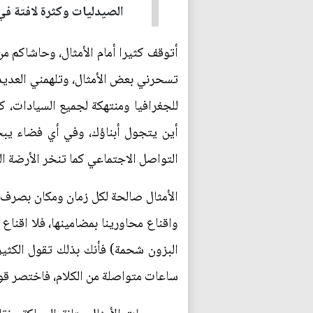
الصيدليات وكثرة لافتة ف
أتوقف كثيرا أمام الأمثال، وحاشاكم من
تسحرني بعض الأمثال، وتلهمني العديد م
للجغرافيا ومنتهكة لجميع السيادات، ك
أين يتجول أبناؤك، وفي أي فضاء يبحر
التواصل الاجتماعي كما تنخر الأرضة ال
الأمثال صالحة لكل زمان ومكان بصرف ا
واقناع محاورينا بمضامينها، فلا اقناع
البزون شحمة) فأنك بذلك تقول الكثير
ساعات متواصلة من الكلام، فاختصر قو