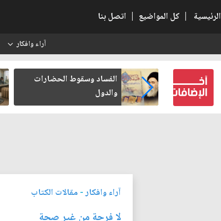
الرئيسية
|
كل المواضيع
|
اتصل بنا
آراء وافكار
س
بعين كتب لنفسه
الفساد وسقوط الحضارات
والدول
آراء وافكار
-
مقالات الكتاب
لا فرحة من غير صحة