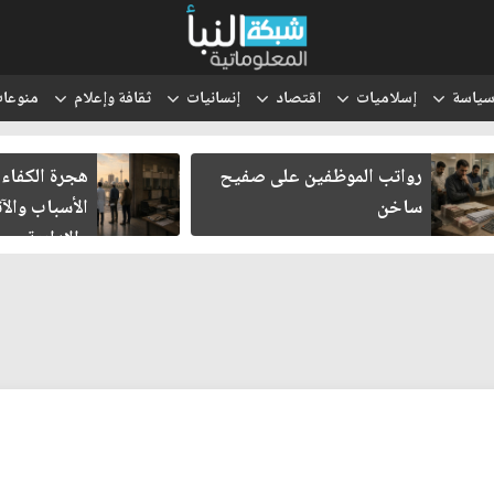
ياسة
إسلاميات
اقتصاد
إنسانيات
ثقافة وإعلام
منوعا
رواتب الموظفين على صفيح
هجرة الكفاءا
ساخن
الأسباب والآث
والإدارية