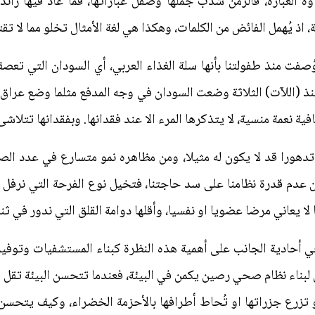
ة العبارة، فالزمن شذب جملها وصقل عباراتها، فما عاد فيها زائد 
ة، اذ يُهمل الفائض من الكلمات، وهكذا هي لغة الأمثال تخلو مما لا ت
وُصفت منذ طفولتنا بأنها سلة الغذاء العربي، أي السودان التي تعصف 
منذ (اللآت) الثلاثة وضعت السودان في وجه المدفع مثلما وضع عراق لي
ية نعمة منسية، لا يتذكرها المرء الا عند فقدانها. وبفقدانها تتلاش
تدهورا قد لا يكون له مثيلا، ومن مظاهره نمو متسارع في عدد الص
دم قدرة نظامنا على سد حاجتنا، فتخيل نوع الفرحة التي نرفل في
لا يعاني مرضا عضويا او نفسيا، وأقلها دوامة القلق التي ندور في ثنا
لصحي أحادية الجانب على أهمية هذه النظرة كبناء المستشفيات وتوفير
 لبناء نظام صحي رصين يكمن في البيئة، فعندما تتحسن البيئة تقل 
تزرع جزراتها او تُحاط أطرافها بالأحزمة الخضراء، وكيف يتحسن ا