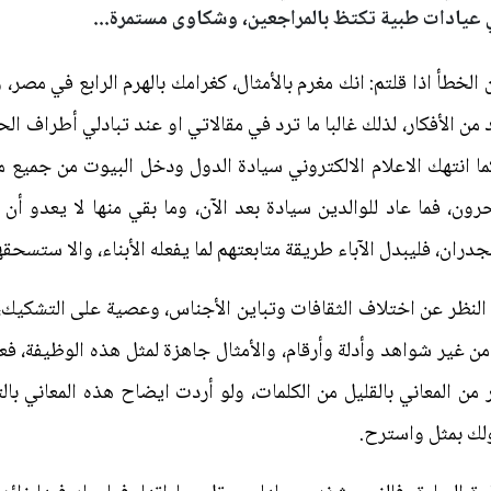
ي عيادات طبية تكتظ بالمراجعين، وشكاوى مستمرة...
 الخطأ اذا قلتم: انك مغرم بالأمثال، كغرامك بالهرم الرابع في مصر
ن الأفكار، لذلك غالبا ما ترد في مقالاتي او عند تبادلي أطراف الح
ما انتهك الاعلام الالكتروني سيادة الدول ودخل البيوت من جميع م
ون، فما عاد للوالدين سيادة بعد الآن، وما بقي منها لا يعدو أن
جدران، فليبدل الآباء طريقة متابعتهم لما يفعله الأبناء، والا ستسح
لنظر عن اختلاف الثقافات وتباين الأجناس، وعصية على التشكيك، لذا
 من غير شواهد وأدلة وأرقام، والأمثال جاهزة لمثل هذه الوظيفة، فع
 من المعاني بالقليل من الكلمات، ولو أردت ايضاح هذه المعاني 
لك بمثل واسترح.