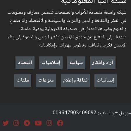
شبكة النبأ المعلوماتية
شبكة واسعة متعددة الأبواب والصفحات تتضمن معارف ومعلومات
في الفكر والثقافة والدين والتراث والسياسة والاقتصاد والاجتماع
والعلوم وغيرها، تتمثل في صحيفة الكترونية يومية شاملة..
وتهدف إلى الدفاع عن حقوق الإنسان ونشر الوعي والدعوة إلى بناء
الإنسان فكريا وثقافيا، وتطوير مهاراته وإمكانياته
آراء وافكار
سياسة
إسلاميات
اقتصاد
إنسانيات
ثقافة وإعلام
منوعات
ملفات
موبايل + واتساب : 009647902409092