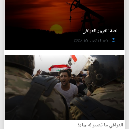
لعنة‭ ‬الغرور‭ ‬العراقي
الأحد 21 كانون الأول 2025
العراقي‭ ‬ما‭ ‬تصير‭ ‬له‭ ‬چارة