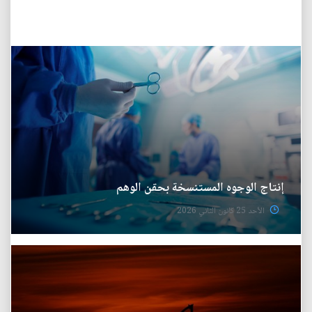
إنتاج‭ ‬الوجوه‭ ‬المستنسخة بحقن‭ ‬الوهم
الأحد 25 كانون الثاني 2026