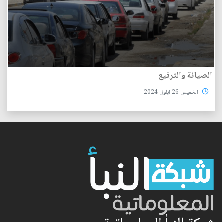
الصيانة‭ ‬والترقيع
الخميس 26 ايلول 2024