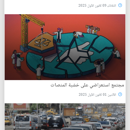
الثلاثاء 09 كانون الأول 2025
مجتمع‭ ‬استعراضي على‭ ‬خشبة‭ ‬المنصات
الأثنين 01 كانون الأول 2025