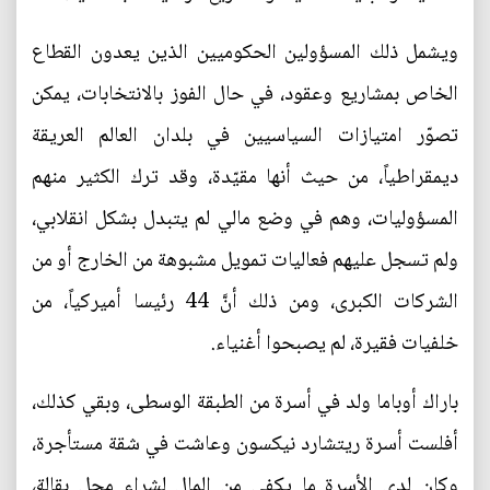
ويشمل ذلك المسؤولين الحكوميين الذين يعدون القطاع
الخاص بمشاريع وعقود، في حال الفوز بالانتخابات، يمكن
تصوّر امتيازات السياسيين في بلدان العالم العريقة
ديمقراطياً، من حيث أنها مقيّدة، وقد ترك الكثير منهم
المسؤوليات، وهم في وضع مالي لم يتبدل بشكل انقلابي،
ولم تسجل عليهم فعاليات تمويل مشبوهة من الخارج أو من
الشركات الكبرى، ومن ذلك أنَّ 44 رئيسا أميركياً، من
خلفيات فقيرة، لم يصبحوا أغنياء.
باراك أوباما ولد في أسرة من الطبقة الوسطى، وبقي كذلك،
أفلست أسرة ريتشارد نيكسون وعاشت في شقة مستأجرة،
وكان لدى الأسرة ما يكفي من المال لشراء محل بقالة،