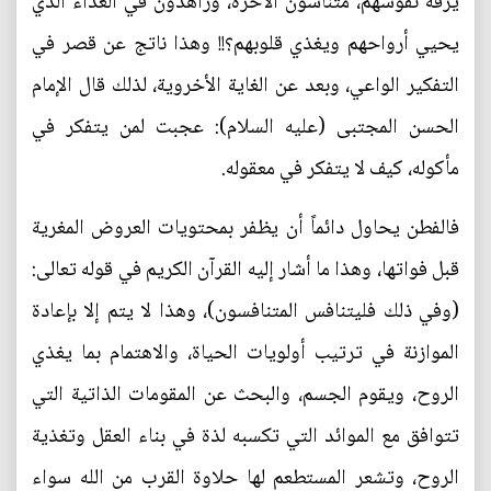
يرفه نفوسهم، متناسون الآخرة، وزاهدون في الغذاء الذي
يحيي أرواحهم ويغذي قلوبهم؟!! وهذا ناتج عن قصر في
التفكير الواعي، وبعد عن الغاية الأخروية، لذلك قال الإمام
الحسن المجتبى (عليه السلام): عجبت لمن يتفكر في
مأكوله، كيف لا يتفكر في معقوله.
فالفطن يحاول دائماً أن يظفر بمحتويات العروض المغرية
قبل فواتها، وهذا ما أشار إليه القرآن الكريم في قوله تعالى:
(وفي ذلك فليتنافس المتنافسون)، وهذا لا يتم إلا بإعادة
الموازنة في ترتيب أولويات الحياة، والاهتمام بما يغذي
الروح، ويقوم الجسم، والبحث عن المقومات الذاتية التي
تتوافق مع الموائد التي تكسبه لذة في بناء العقل وتغذية
الروح، وتشعر المستطعم لها حلاوة القرب من الله سواء