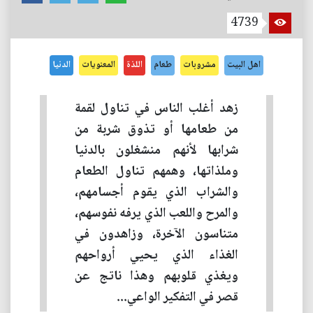
4739
اهل البيت
مشروبات
طعام
اللذة
المعنويات
الدنيا
زهد أغلب الناس في تناول لقمة
من طعامها أو تذوق شربة من
شرابها لأنهم منشغلون بالدنيا
وملذاتها، وهمهم تناول الطعام
والشراب الذي يقوم أجسامهم،
والمرح واللعب الذي يرفه نفوسهم،
متناسون الآخرة، وزاهدون في
الغذاء الذي يحيي أرواحهم
ويغذي قلوبهم وهذا ناتج عن
قصر في التفكير الواعي...