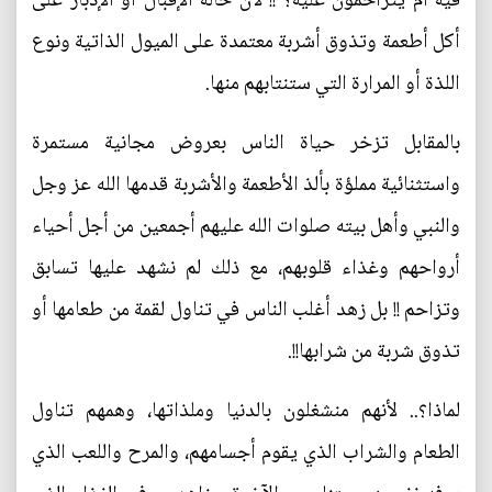
فيه أم يتزاحمون عليه؟ !! لأن حالة الإقبال أو الإدبار على
أكل أطعمة وتذوق أشربة معتمدة على الميول الذاتية ونوع
اللذة أو المرارة التي ستنتابهم منها.
بالمقابل تزخر حياة الناس بعروض مجانية مستمرة
واستثنائية مملؤة بألذ الأطعمة والأشربة قدمها الله عز وجل
والنبي وأهل بيته صلوات الله عليهم أجمعين من أجل أحياء
أرواحهم وغذاء قلوبهم، مع ذلك لم نشهد عليها تسابق
وتزاحم !! بل زهد أغلب الناس في تناول لقمة من طعامها أو
تذوق شربة من شرابها!!.
لماذا؟.. لأنهم منشغلون بالدنيا وملذاتها، وهمهم تناول
الطعام والشراب الذي يقوم أجسامهم، والمرح واللعب الذي