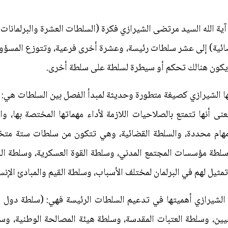
ية الله السيد مرتضى الشيرازي فكرة (السلطات العشرة والبرلمانات ا
لقضائية) إلى عشر سلطات رئيسة، وعشرة أخرى فرعية، وتتوزع المسؤ
كون هنالك تحكم أو سيطرة لسلطة على سلطة أخرى.
ا الشيرازي كصيغة متطورة وحديثة لمبدأ الفصل بين السلطات هي: (
نى أنها تتمتع بالصلاحيات اللازمة لأداء مهماتها المختصة بها، و
هام محددة، والسلطة القضائية، وهي تتكون من سلطات ستة متخ
وسلطة مؤسسات المجتمع المدني، وسلطة القوة العسكرية، وسلطة الق
ثيل لهم في البرلمان لمختلف الأسباب، وسلطة القيم والمبادئ الإنسان
 الشيرازي أهميتها في تدعيم السلطات الرئيسة فهي: (سلطة دول ا
وحيين، وسلطة العتبات المقدسة، وسلطة هيئة المصالحة الوطنية، وسل