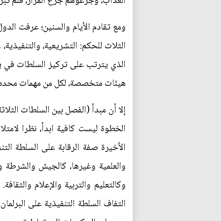
العذاب، وجرعوهم جرع المرار، فلم تبرح 
ومع تقادم الأيام والسنين؛ عرفت الد
الثلاث للحكم: التشريعية، والتنفيذية
الذي يترتب على تركيز السلطات في ي
هيئات متخصصة، لكل من مهمات محددة، 
إلا أن مبدأ (الفصل بين السلطات الثلا
الخطوة ليست كافية ابدأ، نظرا لامتلا
الأخيرة صفة الرقابة على السلطة التن
والعلمية وغيرها، كالجيش والشرطة وال
وكالتعليم والتربية والإعلام والثقافة
التفاف السلطة التنفيذية على البرلما