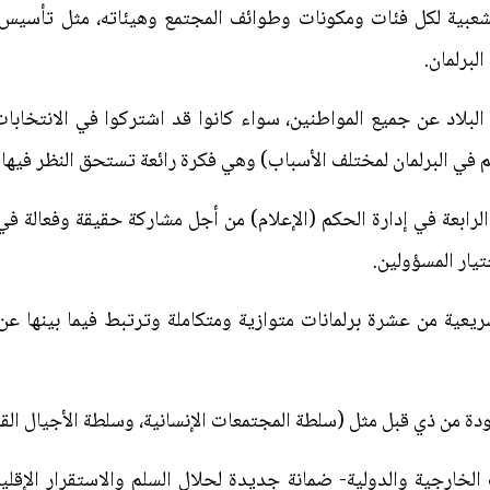
الشعبية لكل فئات ومكونات وطوائف المجتمع وهيئاته، مثل تأسيس
لبرلمان.
البلاد عن جميع المواطنين، سواء كانوا قد اشتركوا في الانتخابات
 في البرلمان لمختلف الأسباب) وهي فكرة رائعة تستحق النظر فيها.
الرابعة في إدارة الحكم (الإعلام) من أجل مشاركة حقيقة وفعالة ف
تيار المسؤولين.
تشريعية من عشرة برلمانات متوازية ومتكاملة وترتبط فيما بينها 
 الخارجية والدولية- ضمانة جديدة لحلال السلم والاستقرار الإقل