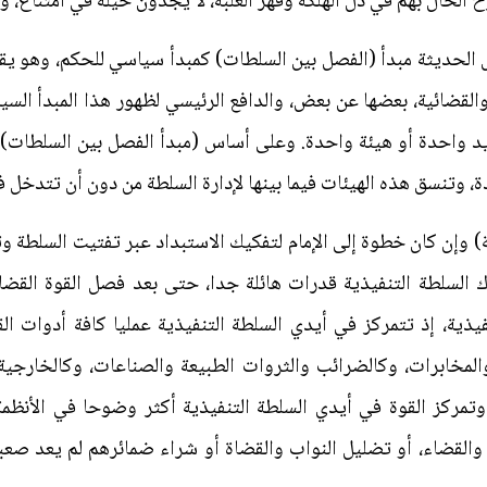
الحال بهم في ذل الهلكة وقهر الغلبة، لا يجدون حيلة في امتناع، ولا 
ول الحديثة مبدأ (الفصل بين السلطات) كمبدأ سياسي للحكم، وهو 
، والقضائية، بعضها عن بعض، والدافع الرئيسي لظهور هذا المبدأ ال
د واحدة أو هيئة واحدة. وعلى أساس (مبدأ الفصل بين السلطات)
وتنسق هذه الهيئات فيما بينها لإدارة السلطة من دون أن تتدخل 
ثة) وإن كان خطوة إلى الإمام لتفكيك الاستبداد عبر تفتيت السلطة وت
ك السلطة التنفيذية قدرات هائلة جدا، حتى بعد فصل القوة القضائ
فيذية، إذ تتمركز في أيدي السلطة التنفيذية عمليا كافة أدوات ال
مخابرات، وكالضرائب والثروات الطبيعة والصناعات، وكالخارجية وا
. وتمركز القوة في أيدي السلطة التنفيذية أكثر وضوحا في الأنظمة
ن والقضاء، أو تضليل النواب والقضاة أو شراء ضمائرهم لم يعد صعب