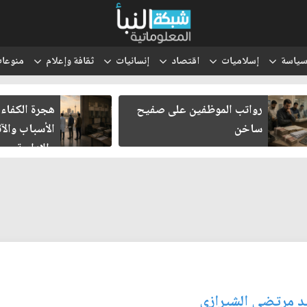
ياسة
إسلاميات
اقتصاد
إنسانيات
ثقافة وإعلام
منوعا
رواتب الموظفين على صفيح
هجرة الكفاءا
ساخن
الأسباب والآث
والإدارية
يد مرتضى الشيرازي