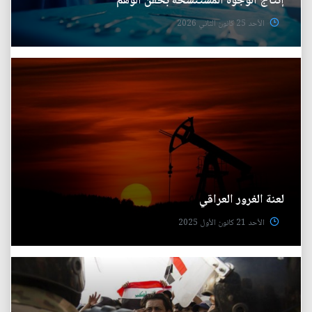
إنتاج‭ ‬الوجوه‭ ‬المستنسخة بحقن‭ ‬الوهم
الأحد 25 كانون الثاني 2026
لعنة‭ ‬الغرور‭ ‬العراقي
الأحد 21 كانون الأول 2025