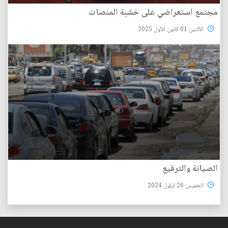
مجتمع‭ ‬استعراضي على‭ ‬خشبة‭ ‬المنصات
الأثنين 01 كانون الأول 2025
الصيانة‭ ‬والترقيع
الخميس 26 ايلول 2024