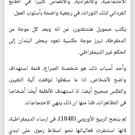
الاحتجاجية، والانفرادية، والانغماس كثيرا في الطابع
الفرداني لتلك الثورات، في رجعية واضحة بأسلوب العمل.
يكتب صمويل هنتنغتون، عن انه وبعد كل موجة من
الدمقرطة، تبرز موجة عكسية تعود ببعض البلدان إلى
الحكم غير الديمقراطي.
وأحد أسباب ذلك هو شخصنة الصراع، فثمة استهداف
واضح لأشخاص، اذا ما سقطوا توقفت آلية التغيير،
والعكس صحيح أيضا، اذ تستهدف الأنظمة أيضا أشخاصا
في التظاهرات، ظنا منها ان ذلك ينهي الاحتجاجات.
لم ينجح الربيع الأوروبي (1848)، في ارساء الديمقراطية،
لانها استنفرت فعالياتها نحو اسقاط رموز، على ايدي