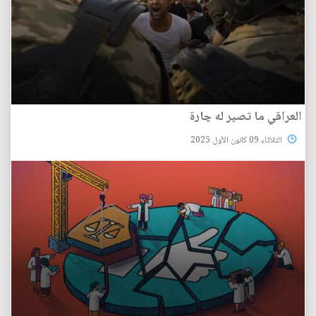
العراقي‭ ‬ما‭ ‬تصير‭ ‬له‭ ‬چارة
الثلاثاء 09 كانون الأول 2025