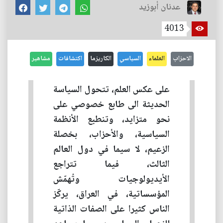
عدنان أبوزيد
4013
الاحزاب
العلماء
السياسي
الكاريزما
اكتشافات
مشاهير
على عكس العلم، تتحول السياسة
الحديثة الى طابع خصوصي على
نحو متزايد، وتنطبع الأنظمة
السياسية، والأحزاب، بخصلة
الزعيم، لا سيما في دول العالم
الثالث، فيما تتراجع
الأيديولوجيات وتُهمّش
المؤسساتية، في العراق، يركّز
الناس كثيرا على الصفات الذاتية