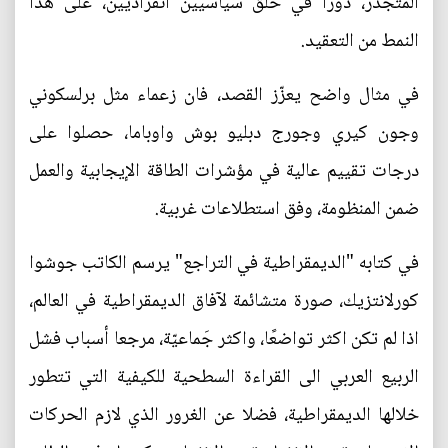
المتجذر، دورا في خلق سياسيين انفراديين، على هذا
النمط من التعقيد.
في مثال واضح يعزّز القصد، فان زعماء مثل برلسكوني
وجون كيري وجورج دبليو بوش واوباما، حصلوا على
درجات تقييم عالية في مؤشرات الطاقة الإيجابية والعمل
ضمن المنظومة، وفق استطلاعات غربية.
في كتابه "الديمقراطية في التراجع" يرسم الكاتب جوشوا
كورلانتزيك، صورة متشائمة لآفاق الديمقراطية في العالم،
اذا لم تكن اكثر تواضعًا، واكثر جَماعيّة، مرجعا أسباب فشل
الربيع العربي الى القراءة السطحية للكيفية التي تتطور
خلالها الديمقراطية، فضلا عن الغرور الذي لازم الحركات