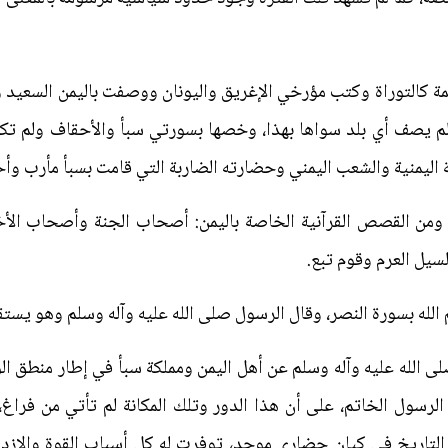
ديمة كالتوراة وكتب مؤرخي الإغريق واليونان ووصفت باليمن السعيد 
، ولم يصف أي بلد سواها بهذا، وخصها بسورتي سبأ والأحقاف ولم تك
ة اليمنية والشعب اليمني وحضارته الضاربة التي قامت بسبأ مأرب 
 ومن القصص القرآنية الخاصة باليمن: أصحاب الجنة وأصحاب الأخ
لسيل العرم وقوم تبع.
لله بسورة النصر، وقال الرسول صلى الله عليه وآله وسلم وهو يستقب
 الله عليه وآله وسلم عن أهل اليمن ومملكة سبأ في إطار منطق ا
لرسول الخاتم، على أن هذا الدور وتلك المكانة لم تأتي من فراغ
التاريخ في كيان حضاري موحد، توفرت له كل أسباب القوة والازده