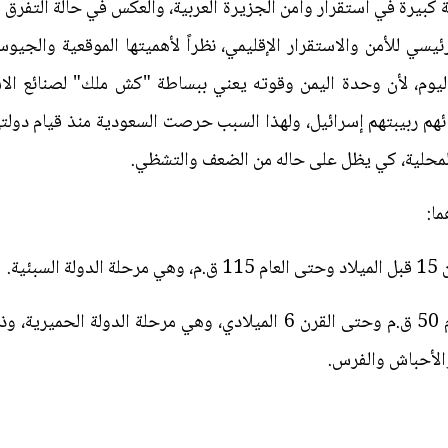
 كبيرة في استقرار وأمن الجزيرة العربية، والعكس في حالة التفرق و
الرئيسي للأمن والاستقرار الإقليمي، نظراً لأهميتها الموقعية وال
ليوم، لأن وحدة اليمن وقوته يعني ببساطة "كش ملك" لصنائع الاس
م ربيبتهم إسرائيل، ولهذا السبب حرصت السعودية منذ قيام دولته
المحلية، كي يظل على حاله من الضعف والتشظي.
ما:
2 - المرحلة المظلمة: استمرت من العام 50 ق.م وحتى القرن 6 الميلادي، و
والأحباش والفرس.