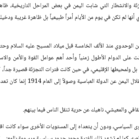
ئة والانشطار التي شابت اليمن في بعض المراحل التاريخية، ظاه
أي أنها لم تكن في يوم من الأيام أمراً طبيعياً بل ظاهرة غريبة ودخ
من الوحدوي منذ الألف الخامسة قبل ميلاد المسيح عليه السلام وحتى
 كانت على الدوام الأطول زمنياً وأحد أهم عوامل القوة والأمن والاس
 ولمحيطها الإقليمي، في حين كانت فترات التجزئة قصيرة جداً، كم
متعددة سواء قبل الإسلام أو بعد استق
ى السياسي، ودون أن يتعداه إلى المستويات الأخرى سواء كانت اقتص
كما لم تشهد تلك الفترة وجود حدود سياسية مرسومة بالمعنى الم