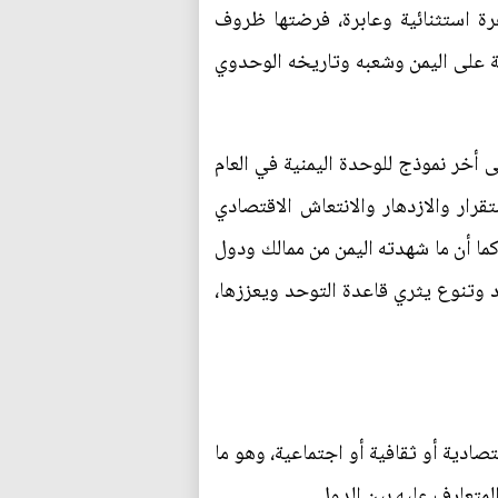
رة استثنائية وعابرة، فرضتها ظروف
يلة على اليمن وشعبه وتاريخه الوحدوي
 أخر نموذج للوحدة اليمنية في العام
تقرار والازدهار والانتعاش الاقتصادي
ا أن ما شهدته اليمن من ممالك ودول
لال اليمن عن الدولة العباسية وصولاً إلى العام 1914 إنما كان تعدد وتنوع يثري قاعدة التوحد ويعززها،
ادية أو ثقافية أو اجتماعية، وهو ما
تعارف عليه بين الدول.