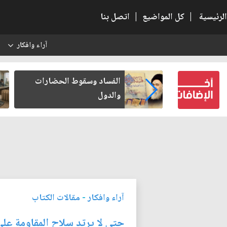
الرئيسية
|
كل المواضيع
|
اتصل بنا
آراء وافكار
س
بعين كتب لنفسه
الفساد وسقوط الحضارات
والدول
آراء وافكار
-
مقالات الكتاب
حتى لا يرتد سلاح المقاومة عل