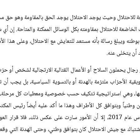
للاحتلال وحيث يوجد الاحتلال يوجد الحق بالمقاومة وهو حق مستَ
ب الخاضعة للاحتلال بمقاومته بكل الوسائل الممكنة والمتاحة. إن 
 بوطنه ويبلغ رسالة بأنه مستعد للتعايش مع الاحتلال، وعلى هذا ال
 أن يتخلى عنه.
جال يحملون السلاح أو الأعمال القتالية الارتجالية لشخص أو حزب،
بقية الأحزاب ملتزمة بالهدنة أو بالتسوية السياسية، بل يجب أن
دافها، وهي استراتيجية تتكيف حسب خصوصية ومعطيات كل مرحلة، 
ن وطنياً وبتوافق كل الأطراف وهذا ما أكد عليه أيضاً رئيس الم
عندما تم تبني الوثيقة الجديدة لحماس عام 2017، إلا أن الأمور سارت على عكس
الاشتباك مع جيش الاحتلال كان بتوافق وطني، وحتى الهدنة التي و