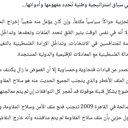
 سياق استراتيجية وطنية تُحدِد مفهومها وأدواتها...
زبية حراكاً سياسياً مكثفاً، وإن كان يؤمَل منه شعبياً إخراج الح
إلا أنه في نفس الوقت يثير القلق لتعدد الملفات وتعقدها وتداخُ
 للمتنافسين في الانتخابات، وتداخُل الإرادة الفلسطينية بالتغي
لة الفلسطينية مع المعادلات الإقليمية والدولية المستجدة.
 تصدر عن قيادات فتحاوية وحمساوية إلا أن الغموض ما زال يكتنف 
 أن الملف الأخطر والذي يتجنب الجميع الحديث عنه هو سلاح المق
وع يشكل قنبلة موقوتة قد تُفجر كل التوافقات إن لم يتم معالجتها 
كانت الفصائل ومنذ بداية حوارات المصالحة في القاهرة 2009 تتجنب فتح م
حزبي بأن ملف سلاح المقاومة لم يتم مناقشته وأنه خارج النقاش 