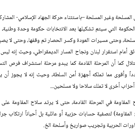
ل المسلحة وغير المسلحة –باستثناء حركة الجهاد الإسلامي- المش
الحكومة التي سيتم تشكيلها بعد الانتخابات حكومة وحدة وطنية
مسلحة، وحتى مسيرات العودة وكسر الحصار تم وقفها، وحتى لا يص
ئق أمام استقرار لبنان ونجاح المسار الديمقراطي، وحيث إنه ليس 
ال كما أن المرحلة القادمة كما يبدو مرحلة استشراف فرص التسوي
داً وأقوى مما تملكه أجهزة أمن السلطة، وحيث إنه لا يجوز أن
حزاب أخرى لا تملك سلاحا ولا مسلحين...
لمقاومة في المرحلة القادمة، حتى لا يرتد سلاح المقاومة على 
المقاومة) لتصفية حسابات حزبية أو عائلية بل أحياناً ارتكاب جرا
لمناورات الحربية وتجريب صواريخ وأسلحة الخ.