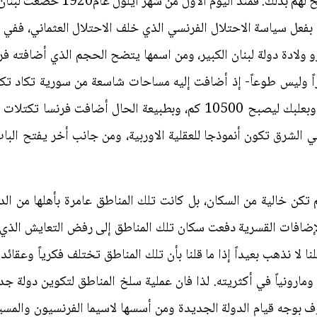
الخارجية هي التي تتحكم بهم ولا تسم
ة، بفعل سياسة الاحتلال الفرنسي الذي خلف الاحتلال العثماني، ففي
ولادة دولة لبنان الكبير، ومن اسمها يتضح الحجم الذي أضافته فر
بيراً- قسراً وليس طوعاً- إذ أضافت إليه مساحات شاسعة من سورية تكاد
والمناطق هي حاصبيا وراشيا والبقاع وبعلبك ليصبح 10500 كم، وبطبيعة ال
 الشرق تكون أنموذجا للعقلية الاوربية، ومن جانب أخر يفتح الب
ن خالية من السكان، بل كانت تلك المناطق عامرة بأهلها من الديان
لإضافات القسرية دفعت سكان تلك المناطق إلى رفض التعايش الذي ف
 لا نذهب بعيداً إذا ما قلنا بأن تلك المناطق تختلف فكرياً وعقائديا
 ومارونياً في أكثريته. لذا فان عملية سلخ المناطق لتكوين دولة ج
 بوجه قيام الدولة الجديدة ومن أسسها لاسيما الفرنسيون والمسيحي