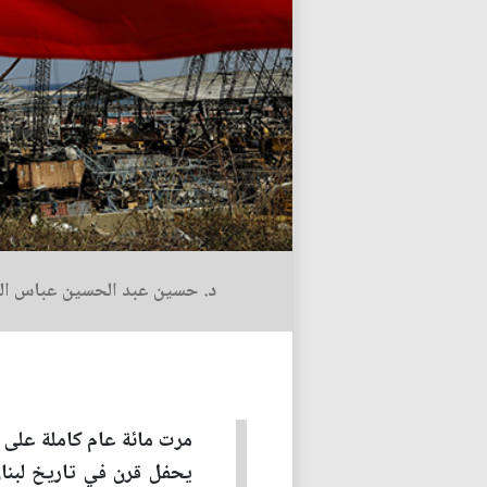
د. حسين عبد الحسين عباس ال
مرت مائة عام كاملة على ت
يحفل قرن في تاريخ لبنان