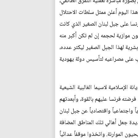
ح لهم بذلك. فمنذ اليوم الأول من شهر أيلول عام1920 خضعت لبنان بصورة مباشرة لعملية التمزق الطائفي،
 هذا اليوم أعلن ممثل سلطات الاحتلال
نسا على جبل لبنان الصغير الذي كانت
 تكون موازية لحجمه إن لم تكن أكبر منه
حال أضافت فرنسا تكتلات بشرية لهذا الجبل الصغير ليكثر عدده،
اب على مصراعيه لتأسيس دولة يهودية
ة الإسلامية لاسيما الغالبية الشيعية
رضته فرنسا عليهم بالقوة، وأبعدتهم
ً واجتماعياً واقتصادياً عن جبل لبنان
ديدة جعل أهالي تلك المناطق المضافة
ون الموارنة. واتخذوا موقفاً عدائياً