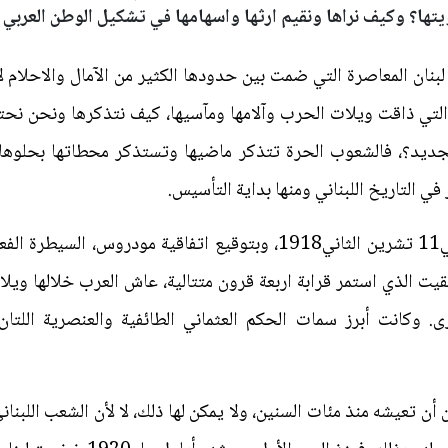
تها؟ وكيف نراها ونقيم ارثها واسهامها في تشكيل الوطن العربي ا
نان المعاصرة التي ضمت بين حدودها الكثير من الآمال والاحلام لأ
التي ذاقت ويلات الحرب وآلامها ومآسيها، كيف نتذكرها ونحن نحتف
ديد؟، فالشعوب الحرة تتذكر ماضيها وتستذكر محطاتها بحلوها ومر
ي التاريخ اللبناني ومنها بداية التأسيس.
انتهت بنهاية الحرب العالمية الأولى في11 تشرين الثاني1918، وبتوقيع ات
لمقيت الذي استمر قرابة اربعة قرون متتالية، عاش العرب خلالها وي
رى. وكانت أبرز سمات الحكم العثماني الطائفية والعنصرية اللتا
ن أن تعيشه منذ مئات السنين، ولا يمكن لها ذلك، لا لأن الشعب اللبنا