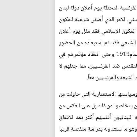
فرنسية المحتلة يوم أعلان دولة لبنان
سني، الامر الذي أضفى شرعية للمكون
المكون الإسلامي فقد مثّل يوم أعلان
 الشيعي فقد تم استبعاده من الحضور
نتيجة لمعارضته الشرسة التي اتخذها منذ بداية الاحتلال الفرنسي وشهر سلاحه بوجه الفرنسيين منذ عام1919 وحتى انعقاد مؤتمرهم في
ين الجهاد المقدس ضد الفرنسيين، مما جعلهم لا
الشيعة والفرنسيين معاً.
وسياستها الاستعمارية التي حاولت من
أن يتخلصوا من ذلك بل على العكس من
فرنسا على تضمينه بصورة قانونية في الدستور الذي أصدرته عام1926، وعمقه اللبنانيون أنفسهم أكثر بعد الاتفاق
انية وليست فرنسية. (وهو ما سنتناوله بدراسة منفصلة قريبا