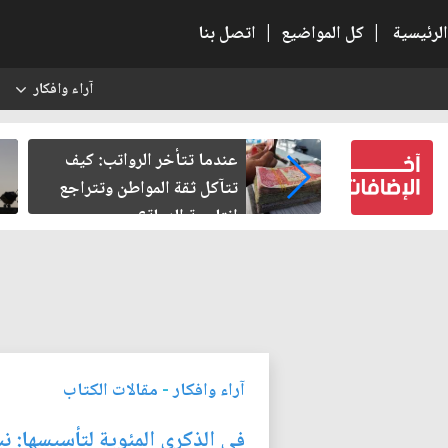
الرئيسية
|
كل المواضيع
|
اتصل بنا
آراء وافكار
س
لنسبية.. حين
عندما تتأخر الرواتب: كيف
باطل
تتآكل ثقة المواطن وتتراجع
إنتاجية الدولة؟
آراء وافكار
-
مقالات الكتاب
في الذكرى المئوية لتأسيسها: ن