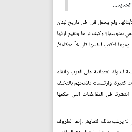
لجديد...
بنائها، ولم يحفل قرن في تاريخ لبنان
ي بمئويتها؟ وكيف نراها ونقيم ارثها
ها لتكتب لنفسها تاريخاً متكاملاً.
فاقية مودروس، السيطرة الفعلية للدولة العثمانية على العرب وانفك
لات كثيرة، وارتسمت ملامحهم بالتخلف
ن انتشرتا في المقاطعات التي حكمها
ني لا يرغب بذلك التعايش، إنما الظروف