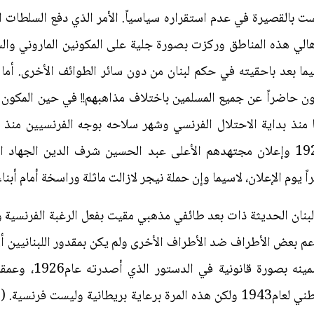
ت بالقصيرة في عدم استقراره سياسياً. الأمر الذي دفع السلطات ال
أهالي هذه المناطق وركزت بصورة جلية على المكونين الماروني وال
ا بعد باحقيته في حكم لبنان من دون سائر الطوائف الأخرى. أما 
ون حاضراً عن جميع المسلمين باختلاف مذاهبهم!! في حين المكون
منطقة وادي الحجير في24 نيسان1920 وإعلان مجتهدهم الأعلى عبد الحسين شرف الد
يوم الإعلان، لاسيما وإن حملة نيجر لازالت ماثلة وراسخة أمام أبناء 
لبنان الحديثة ذات بعد طائفي مذهبي مقيت بفعل الرغبة الفرنسية 
عم بعض الأطراف ضد الأطراف الأخرى ولم يكن بمقدور اللبنانيين 
ذلك تماماً فقد عملت 
الماروني-السني، المعروف بالميثاق الوطني لعام1943 ولكن هذه المرة برعاية بريط