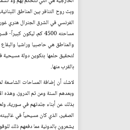
وبث روح التنافر بين المناطق اللبناني
الفرنسي في الشرق الجنرال هنري غورو 
مساحته 4500 كم، ليكون ك
لتحقيق حلمها بتكوين دولة مسيحية في
بالقرب منها.
لاشك أن إضافة المساحات الشاسعة لم تك
وبعدهم السنة ومن ثم الدروز، وهذه ا
بذلك عن أبناء جلدتهم في سورية، ولعلنا
الصغير، الذي كان مسيحياً في غالبيته
يشعرون بالدونية مما دفعهم ذلك للوقوف