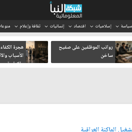
ياسة
إسلاميات
اقتصاد
إنسانيات
ثقافة وإعلام
منوعا
رواتب الموظفين على صفيح
هجرة الكفاءا
ساخن
الأسباب والآث
والإدارية
يل الماكنة العراقية