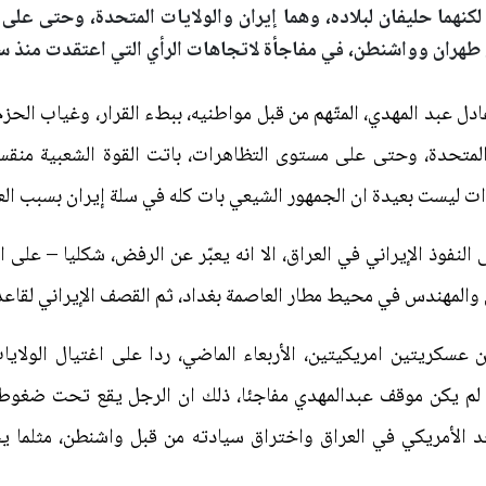
كنهما حليفان لبلاده، وهما إيران والولايات المتحدة، وحتى عل
 طهران وواشنطن، في مفاجأة لاتجاهات الرأي التي اعتقدت منذ س
 عبد المهدي، المتّهم من قبل مواطنيه، ببطء القرار، وغياب الحزم
ت المتحدة، وحتى على مستوى التظاهرات، باتت القوة الشعبية من
ت ليست بعيدة ان الجمهور الشيعي بات كله في سلة إيران بسبب العق
نفوذ الإيراني في العراق، الا انه يعبّر عن الرفض، شكليا – على الأ
والمهندس في محيط مطار العاصمة بغداد، ثم القصف الإيراني لقاعدة 
 عسكريتين امريكيتين، الأربعاء الماضي، ردا على اغتيال الولايا
ي، لم يكن موقف عبدالمهدي مفاجئا، ذلك ان الرجل يقع تحت ضغو
الأمريكي في العراق واختراق سيادته من قبل واشنطن، مثلما ي