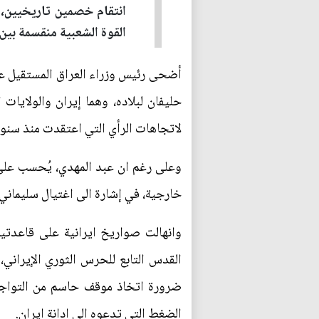
انتقام خصمين تاريخيين، ل
القوة الشعبية منقسمة بين
أضحى رئيس وزراء العراق المستقيل عادل
حليفان لبلاده، وهما إيران والولايا
لاتجاهات الرأي التي اعتقدت منذ سنوا
وعلى رغم ان عبد المهدي، يُحسب على ال
خارجية، في إشارة الى اغتيال سليماني 
وانهالت صواريخ ايرانية على قاعدتين
القدس التابع للحرس الثوري الإيران
ضرورة اتخاذ موقف حاسم من التواجد 
الضغط التي تدعوه الى ادانة ايران.