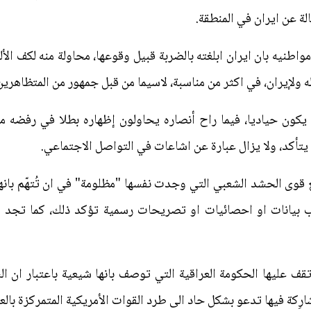
لة عن ايران في المنطقة.
اطنيه بان ايران ابلغته بالضربة قبيل وقوعها، محاولة منه لكف الأل
ه ولإيران، في اكثر من مناسبة، لاسيما من قبل جمهور من المتظاهرين
كون حياديا، فيما راح أنصاره يحاولون إظهاره بطلا في رفضه مك
م يتأكد، ولا يزال عبارة عن اشاعات في التواصل الاجتماعي.
 قوى الحشد الشعبي التي وجدت نفسها "مظلومة" في ان تُتهّم بانها 
ب بيانات او احصائيات او تصريحات رسمية تؤكد ذلك، كما تجد هذ
ف عليها الحكومة العراقية التي توصف بانها شيعية باعتبار ان الشي
ِكة فيها تدعو بشكل حاد الى طرد القوات الأمريكية المتمركزة بال