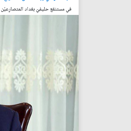
في مستنقع حليفيّ بغداد المتصارِعيْن