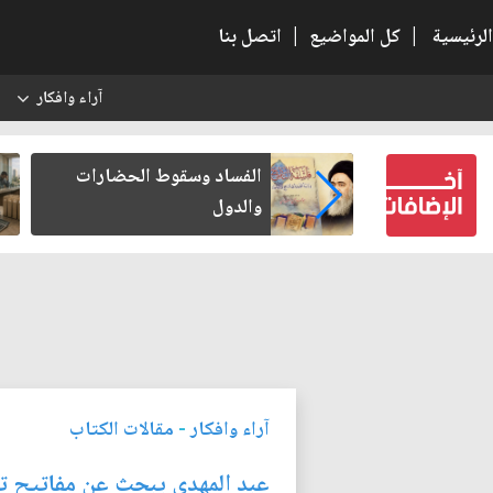
الرئيسية
|
كل المواضيع
|
اتصل بنا
آراء وافكار
س
بعين كتب لنفسه
الفساد وسقوط الحضارات
والدول
آراء وافكار
-
مقالات الكتاب
عبد المهدي يبحث عن مفاتيح تشغ