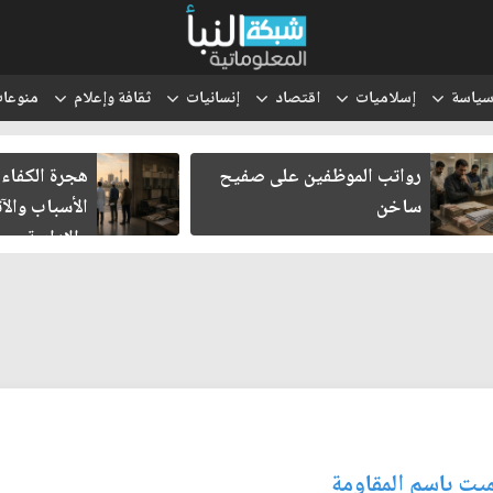
ياسة
إسلاميات
اقتصاد
إنسانيات
ثقافة وإعلام
منوعا
رواتب الموظفين على صفيح
هجرة الكفاءا
ساخن
الأسباب والآث
والإدارية
ميت باسم المقاومة