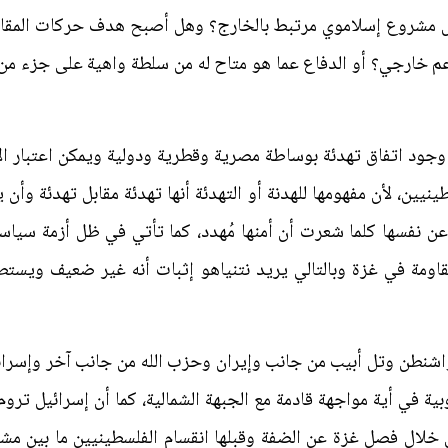
مشروع إسلاموي مرتبط بالخارج؟ وهل أصبح هدف حركات المقاوم
 خارجي؟ أو الدفاع عما هو متاح له من سلطة واهية على جزء من
وجود اتفاق تهدئة بوساطة مصرية وقطرية ودولية ويمكن اعتبار الأ
طينيين، لأن مفهومها للهدنة أو التهدئة أنها تهدئة مقابل تهدئة و
ع عن نفسها كلما شعرت أن أمنها مُهدد، كما تأتي في ظل أزمة سي
مقاومة في غزة وبالتالي يريد نتنياهو إثبات أنه غير ضعيف ويستط
واشنطن وتل أبيب من جانب وإيران وحزب الله من جانب آخر وإسرائ
ة في أية مواجهة قادمة مع الجبهة الشمالية، كما أن إسرائيل ترو
من خلال فصل غزة عن الضفة وقبلها انقسام الفلسطينيين ما بين م