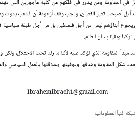
ائل في المقاومة ومن يدور في فلكهم من كتَبَة مأجورين التي تهد
حداً بل أصبحت تثير الغثيان، ويجب وقف أزعومة أن الشعب يموت و
 ويجوع أبناؤهم ليس من أجل فلسطين بل من أجل طبقة سياسية ف
تركيا وبقية بلدان العالم.
 ضد مبدأ المقاومة الذي نؤكد عليه لأننا ما زلنا تحت الاحتلال، ولك
د شكل المقاومة وهدفها وتوقيتها وعلاقتها بالعمل السياسي والد
Ibrahemibrach1@gmail.com
شبكة النبأ المعلوماتية