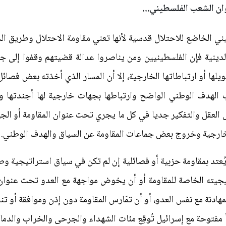
ان الشعب الفلسطيني...
يني الخاضع للاحتلال قدسية لأنها تعني مقاومة الاحتلال وطريق الخ
دينية فإن الفلسطينيين ومن يناصروا عدالة قضيتهم وقفوا إلى ج
لها أو ارتباطاتها الخارجية، إلا أن المسار الذي أخذته بعض فصائ
الهدف الوطني الواضح وارتباطها بجهات خارجية لها أجندتها و
ل العقل والتفكير جديا في كل ما يجري تحت عنوان المقاومة أو ا
ارجية وخروج بعض جماعات المقاومة عن السياق والهدف الوطني.
لا يُعتد بمقاومة حزبية أو فصائلية إن لم تكن في سياق استراتيجية
يته الخاصة للمقاومة أو أن يخوض مواجهة مع العدو تحت عنوان ا
المهادنة مع نفس العدو، أو أن تمَارس المقاومة دون إذن وموافقة أو
 مفتوحة مع إسرائيل تُوقِع مئات الشهداء والجرحى والخراب والدما