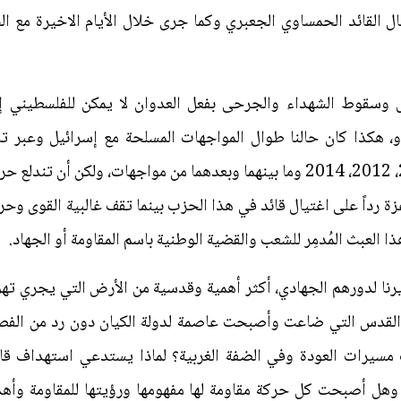
س عام 2012 عند اغتيال القائد الحمساوي الجعبري وكما جرى خلال الأيام الاخير
وسقوط الشهداء والجرحى بفعل العدوان لا يمكن للفلسطيني إلا
و، هكذا كان حالنا طوال المواجهات المسلحة مع إسرائيل وعبر 
العدوان الأخيرة على قطاع غزة 2008، 2012، 2014 وما بينهما وبعدهما من مواجه
 رداً على اغتيال قائد في هذا الحزب بينما تقف غالبية القوى وحرك
لعبث المُدمِر للشعب والقضية الوطنية باسم المقاومة أو الجهاد.
ديرنا لدورهم الجهادي، أكثر أهمية وقدسية من الأرض التي يجري ته
القدس التي ضاعت وأصبحت عاصمة لدولة الكيان دون رد من الفص
سيرات العودة وفي الضفة الغربية؟ لماذا يستدعي استهداف قا
وهل أصبحت كل حركة مقاومة لها مفهومها ورؤيتها للمقاومة وأ