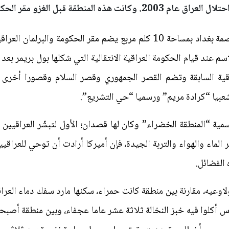
المنطقة قبل الغزو مقر الحكومة العراقية....
المنطقة الخضراء مكان يقع وسط العاصمة بغداد بمساحة 10 كلم مربع يضم مقر ا
راقية السابقة وتضم القصر الجمهوري وقصر السلام وقصورا أخرى
عبيا “كرادة مريم” ورسميا “حي التشريع”.
ية “المنطقة الخضراء” وكان لها قصدان؛ الأول لتبشّر العراقيين ب
 الماء والهواء والتربة الجيدة، فإن أميركا أرادت أن توحي للعراق
 الفضائل.
لاوعيه، مقارنة بين منطقة كانت حمراء، سكنها مارد سفك دماء الع
ؤس أكلوا فيه خبز النخالة ثلاثة عشر عاما عجفاء، وبين منطقة أ