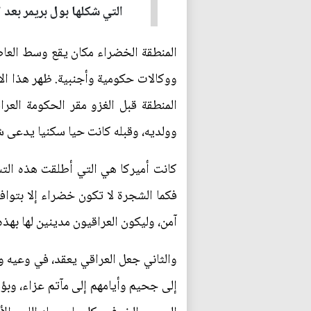
التي شكلها بول بريمر بعد احتلال العراق عام 2003. وكانت هذه 
المنطقة قبل الغزو مقر الحكومة الع
وولديه، وقبله كانت حيا سكنيا يدعى ش
كانت أميركا هي التي أطلقت هذه التسم
فكما الشجرة لا تكون خضراء إلا بتوافر
آمن، وليكون العراقيون مدينين لها بهذه
والثاني جعل العراقي يعقد، في وعيه و
إلى جحيم وأيامهم إلى مآتم عزاء، وب