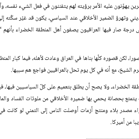
ن يهوّنون عليه الأمر برؤيته لهم يتفننون في فعل الشيء نفسه، وآ
ني وتهرؤ الضمير الأخلاقي عند السياسي، يكون قد غيّر سكّته إل
ى درجة صار فيها العراقيون يصفون أهل المنطقة الخضراء بأنهم
، لكن قصوره كلّها بناها في العراق وعادت لأهله، فيما كبار المنط
 الشيخ، مع أنه في كل يوم تحل بالعراقيين فواجع هم سببها.
قة الخضراء، ولا يصح أن يطلق بتعميم على كلّ السياسيين فيها، ف
تمتع بحصانة يحمي بها ضميره الأخلاقي من ملوثات الفساد والمال
 مصدر بلاء ومنتج أزمات أوصلت الناس إلى التمني لو كانت في ال
با من أميركا.
..........................................