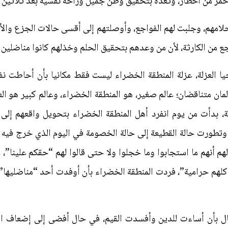
حمر من أخطار، وتعده بتحقيق وطن جميل وراحة نفسية بعد ثلاثين س
مهم، وجلبت لهم الفواجع، وأوصلتهم إلى أقسى حالات الجزع والأسى
ع من الكارثة، لأن من وعدهم بتحقيق الحلم وخذلهم كانوا مناضلين
 العزلة، عزلة المنطقة الخضراء ليست فقط مكانيا بأن أحاطت نفس
مان متناقضان؛ عالم صغير، هو المنطقة الخضراء، وعالم كبير هو ال
، بدأت من يوم انفرد أهل المنطقة الخضراء بتحويل واقعهم إلى ح
وتطورت حالة القطيعة إلى حالة الخصومة في اليوم الذي خرج فيه
كد لهم أنهم ما استجابوا وما خجلوا ولا حتى قالوا لهم “حقكم علين
عب كلهم حرامية”، فردت المنطقة الخضراء بأن أوفدت أحد “مناضليها”
حال بأن أساءت للدين وأفسدت القيم، في حال أفضى إلى إضعاف ال