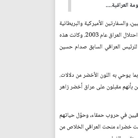
لحكومة والبرلمان العراقيين، والسفارتين الأميركية والبريطانية
ووكالات حكومية وأجنبية. ظهر هذا الاسم عند قيام الحكومة العراقية الانتقالية التي شكلها بول بريمر بعد احتلال العراق عام 2003. وكانت هذه
 للرئيس العراقي السابق صدام حسين
ما يوحي به اللون الأخضر من دلالات.
يين بأنهم مقبلون على عراق أخضر زاهر
راقيين في حروب حمقاء، وحوّل حياتهم
صبحت خضراء منحت العراقي الخلاص من